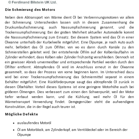
Die Schmierung des Motors
Neben dem Abtransport von Wärme dient Öl bei Verbrennungsmotoren vor allem
der Schmierung. Unterscheiden lassen sich in diesem Zusammenhang die
Druckumlaufschmierung, auch Nassumpfschmierung genannt, und die
Trockensumpfschmierung. Bei der großen Mehrheit aktueller Automodelle kommt
die Nasssumpfschmierung zum Einsatz. Bei diesem System wird das Öl in einer
Ölwanne unterhalb der Kurbelwelle mitgeführt. Eine Ölpumpe, je nach Auto auch
mehr, befördert das Öl zum Ölfilter, von wo es dann durch Kanäle zu den
Schmierstellen geleitet wird. Der entstehende Ölfilm auf der Kolbenlaufbahn im
Zylinder verhindert, dass Kolben oder Zylinder frühzeitig verschleißen. Dennoch ist
ein gewisser Abrieb unvermeidbar und entsprechende Partikel werden durch den
Ölfilter entfernt. Abtropfendes Öl wird im Anschluss erneut in der Ölwanne
gesammelt, so dass der Prozess von vorne beginnen kann. Im Unterschied dazu
wird bei einer Trockensumpfschmierung das Schmiermittel separat in einem
Behälter mitgeführt. Eine Rückförderpumpe saugt das abtropfende Öl zurück in
diesen Ölbehälter. Vorteil dieses Systems ist eine geringere Motorhöhe auch bei
größeren Ölmengen. Dies verbessert zum einen den Schwerpunkt, weil der Motor
tiefer verbaut werden kann, und die Kühlung, weil mehr Öl für den
Wärmetransport Verwendung findet. Demgegenüber steht die aufwendigere
Konstruktion, die in der Regel auch teurer ist.
Mögliche Defekte
auslaufendes Motoröl
Öl am Motorblock, am Zylinderkopf, am Ventildeckel oder im Bereich der
Ölpumpe