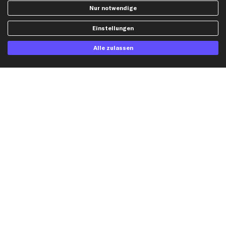
Opel Ersatzteile
Nur notwendige
Peugeot Ersatzteile
Einstellungen
Renault Ersatzteile
Seat Ersatzteile
Alle zulassen
Skoda Ersatzteile
VW Ersatzteile
Social Media
Jetzt APP Downloaden
kfzteile24 Newsletter
Alle Angebote, Rabatte & Specials.