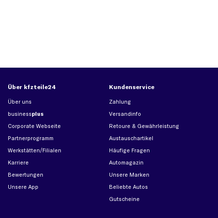
Über kfzteile24
Kundenservice
Über uns
Zahlung
business
plus
Versandinfo
Corporate Webseite
Retoure & Gewährleistung
Partnerprogramm
Austauschartikel
Werkstätten/Filialen
Häufige Fragen
Karriere
Automagazin
Bewertungen
Unsere Marken
Unsere App
Beliebte Autos
Gutscheine