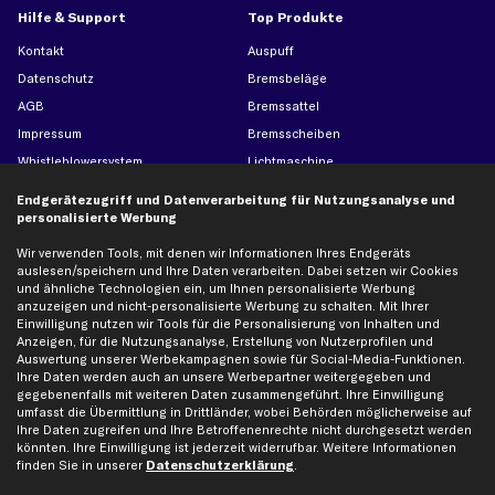
Hilfe & Support
Top Produkte
Kontakt
Auspuff
Datenschutz
Bremsbeläge
AGB
Bremssattel
Impressum
Bremsscheiben
Whistleblowersystem
Lichtmaschine
Dateneinstellungen
Luftfilter
Endgerätezugriff und Datenverarbeitung für Nutzungsanalyse und
Widerrufsbelehrung
Ölfilter
personalisierte Werbung
Querlenker
Wir verwenden Tools, mit denen wir Informationen Ihres Endgeräts
auslesen/speichern und Ihre Daten verarbeiten. Dabei setzen wir Cookies
Stoßdämpfer
und ähnliche Technologien ein, um Ihnen personalisierte Werbung
Scheibenwischer
anzuzeigen und nicht-personalisierte Werbung zu schalten. Mit Ihrer
Einwilligung nutzen wir Tools für die Personalisierung von Inhalten und
Anzeigen, für die Nutzungsanalyse, Erstellung von Nutzerprofilen und
Top Automarken
Auswertung unserer Werbekampagnen sowie für Social-Media-Funktionen.
Ihre Daten werden auch an unsere Werbepartner weitergegeben und
Audi Ersatzteile
gegebenenfalls mit weiteren Daten zusammengeführt. Ihre Einwilligung
umfasst die Übermittlung in Drittländer, wobei Behörden möglicherweise auf
BMW Ersatzteile
Ihre Daten zugreifen und Ihre Betroffenenrechte nicht durchgesetzt werden
könnten. Ihre Einwilligung ist jederzeit widerrufbar. Weitere Informationen
Ford Ersatzteile
finden Sie in unserer
Datenschutzerklärung
.
Mercedes-Benz Ersatzteile