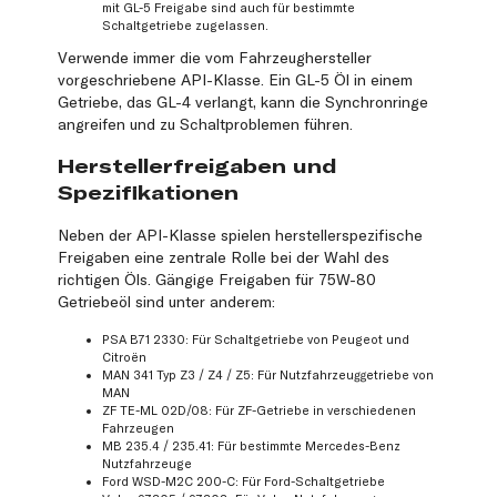
mit GL-5 Freigabe sind auch für bestimmte
Schaltgetriebe zugelassen.
Verwende immer die vom Fahrzeughersteller
vorgeschriebene API-Klasse. Ein GL-5 Öl in einem
Getriebe, das GL-4 verlangt, kann die Synchronringe
angreifen und zu Schaltproblemen führen.
Herstellerfreigaben und
Spezifikationen
Neben der API-Klasse spielen herstellerspezifische
Freigaben eine zentrale Rolle bei der Wahl des
richtigen Öls. Gängige Freigaben für 75W-80
Getriebeöl sind unter anderem:
PSA B71 2330: Für Schaltgetriebe von Peugeot und
Citroën
MAN 341 Typ Z3 / Z4 / Z5: Für Nutzfahrzeuggetriebe von
MAN
ZF TE-ML 02D/08: Für ZF-Getriebe in verschiedenen
Fahrzeugen
MB 235.4 / 235.41: Für bestimmte Mercedes-Benz
Nutzfahrzeuge
Ford WSD-M2C 200-C: Für Ford-Schaltgetriebe