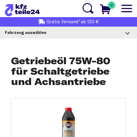
0
1
Gratis
Versand
ab 120 €
Fahrzeug auswählen
Getriebeöl 75W-80
für Schaltgetriebe
und Achsantriebe
Getriebeöl 75W-80 Produktauswahl