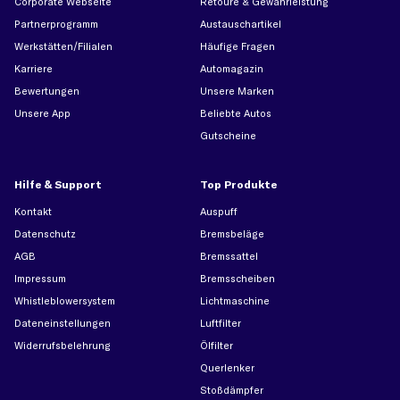
Corporate Webseite
Retoure & Gewährleistung
Partnerprogramm
Austauschartikel
Werkstätten/Filialen
Häufige Fragen
Karriere
Automagazin
Bewertungen
Unsere Marken
Unsere App
Beliebte Autos
Gutscheine
Hilfe & Support
Top Produkte
Kontakt
Auspuff
Datenschutz
Bremsbeläge
AGB
Bremssattel
Impressum
Bremsscheiben
Whistleblowersystem
Lichtmaschine
Dateneinstellungen
Luftfilter
Widerrufsbelehrung
Ölfilter
Querlenker
Stoßdämpfer