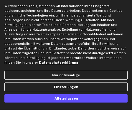
Jetzt APP Downloaden
Wir verwenden Tools, mit denen wir Informationen Ihres Endgeräts
auslesen/speichern und Ihre Daten verarbeiten. Dabei setzen wir Cookies
und ähnliche Technologien ein, um Ihnen personalisierte Werbung
anzuzeigen und nicht-personalisierte Werbung zu schalten. Mit Ihrer
Einwilligung nutzen wir Tools für die Personalisierung von Inhalten und
Anzeigen, für die Nutzungsanalyse, Erstellung von Nutzerprofilen und
kfzteile24 Newsletter
Auswertung unserer Werbekampagnen sowie für Social-Media-Funktionen.
Ihre Daten werden auch an unsere Werbepartner weitergegeben und
Alle Angebote, Rabatte & Specials.
gegebenenfalls mit weiteren Daten zusammengeführt. Ihre Einwilligung
umfasst die Übermittlung in Drittländer, wobei Behörden möglicherweise auf
Ihre Daten zugreifen und Ihre Betroffenenrechte nicht durchgesetzt werden
könnten. Ihre Einwilligung ist jederzeit widerrufbar. Weitere Informationen
Ich möchte über aktuelle Vorteile und Angebote im Shop informiert werden und
finden Sie in unserer
Datenschutzerklärung
.
willige in die
Datenschutzerklärung
ein. Eine Abmeldung ist jederzeit möglich.
Nur notwendige
Zahlungsarten
Einstellungen
Kreditkarte
Alle zulassen
Rechnung
Lastschrift
Vorkasse
Versand