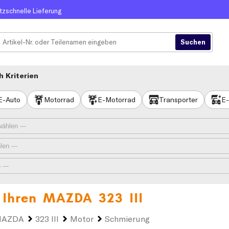
itzschnelle Lieferung
 Kriterien
E-Auto
Motorrad
E-Motorrad
Transporter
E-
 Ihren
MAZDA 323 III
AZDA
323 III
Motor
Schmierung