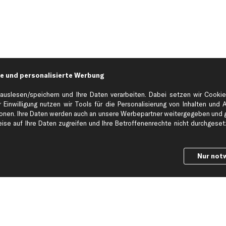
e und personalisierte Werbung
auslesen/speichern und Ihre Daten verarbeiten. Dabei setzen wir Cookie
 Einwilligung nutzen wir Tools für die Personalisierung von Inhalten und 
en. Ihre Daten werden auch an unsere Werbepartner weitergegeben und ge
Hilfe & Support
Top Produkt
se auf Ihre Daten zugreifen und Ihre Betroffenenrechte nicht durchgesetzt
Kontakt
Auspuff
Datenschutz
Bremsbeläge
Nur not
ng
AGB
Bremssattel
Impressum
Bremsscheiben
Whistleblowersystem
Lichtmaschine
Dateneinstellungen
Luftfilter
Widerrufsbelehrung
Ölfilter
Querlenker