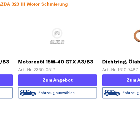
AZDA 323 III Motor Schmierung
3/B3
Motorenöl 15W-40 GTX A3/B3
Dichtring, Öla
[5 L]
Art.-Nr. 2360-0517
Art.-Nr. 1610-7487
Zum Angebot
Zum 
Fahrzeug auswählen
Fahrzeug