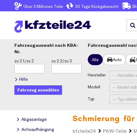
Über 3
Millionen Teile
30 Tage
Rückgaberecht
Bl
Fahrzeugauswahl
KBA-
Fahrzeugauswahl nach
Nr.
Alle
Auto
zu 2.1/zu 2
zu 2.2/zu 3
Hersteller
Hilfe
Modell
Fahrzeug auswählen
Typ
Schmierung für
Abgasanlage
Achsaufhängung
kfzteile24
PKW-Teile
M