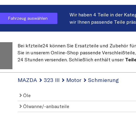
Wir haben 4 Teile in der Kate
Fahrzeug auswählen
wir Ihnen passende Teile prä
Bei kfzteile24 können Sie Ersatzteile und Zubehör fü
Sie in unserem Online-Shop passende Verschleißteile, 
24 Stunden versenden. Schließlich enthält unser
Teil
MAZDA
323 III
Motor
Schmierung
Öle
Ölwanne/-anbauteile