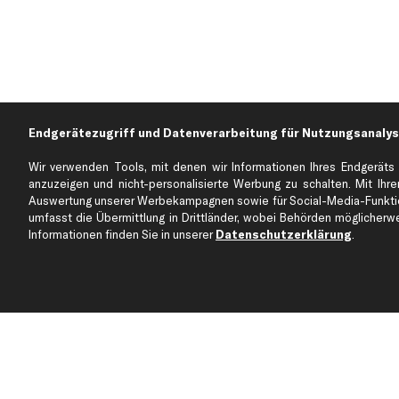
Endgerätezugriff und Datenverarbeitung für Nutzungsanalys
Wir verwenden Tools, mit denen wir Informationen Ihres Endgeräts 
anzuzeigen und nicht-personalisierte Werbung zu schalten. Mit Ihrer
Auswertung unserer Werbekampagnen sowie für Social-Media-Funktion
Über kfzteile24
Kundenservice
umfasst die Übermittlung in Drittländer, wobei Behörden möglicherwei
Über uns
Zahlung
Informationen finden Sie in unserer
Datenschutzerklärung
.
business
plus
Versandinfo
Corporate Webseite
Retoure & Gewährleistu
Partnerprogramm
Austauschartikel
Werkstätten/Filialen
Häufige Fragen
Karriere
Automagazin
Bewertungen
Unsere Marken
Unsere App
Beliebte Autos