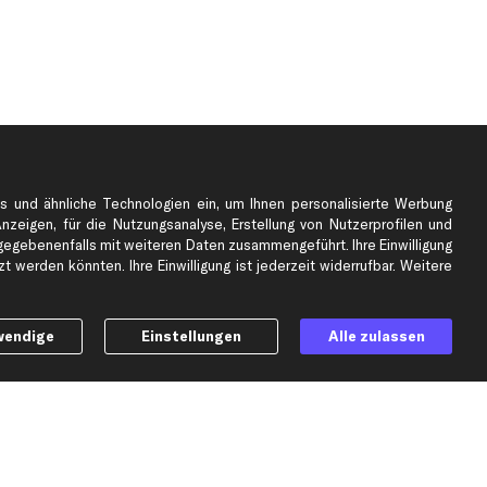
s und ähnliche Technologien ein, um Ihnen personalisierte Werbung
Anzeigen, für die Nutzungsanalyse, Erstellung von Nutzerprofilen und
gebenenfalls mit weiteren Daten zusammengeführt. Ihre Einwilligung
e
Top Automarken
 werden könnten. Ihre Einwilligung ist jederzeit widerrufbar. Weitere
Audi Ersatzteile
BMW Ersatzteile
wendige
Einstellungen
Alle zulassen
Ford Ersatzteile
Mercedes-Benz Ersatzteile
Opel Ersatzteile
Peugeot Ersatzteile
Renault Ersatzteile
Seat Ersatzteile