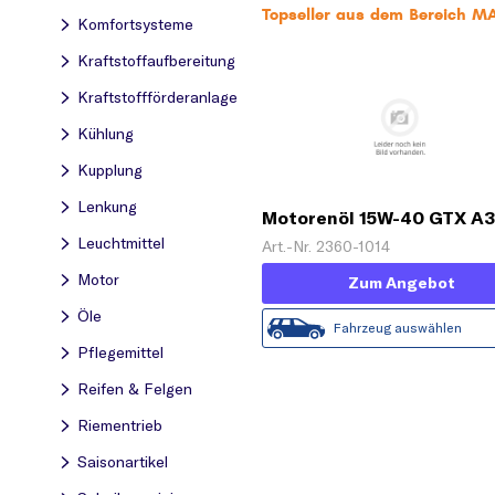
Topseller aus dem Bereich M
Komfortsysteme
Kraftstoff­aufbereitung
Kraftstoff­förderanlage
Kühlung
Kupplung
Lenkung
Motorenöl 15W-40 GTX A
[1 L]
Leuchtmittel
Art.-Nr. 2360-1014
Motor
Zum Angebot
Öle
Fahrzeug auswählen
Pflegemittel
Reifen & Felgen
Riementrieb
Saisonartikel