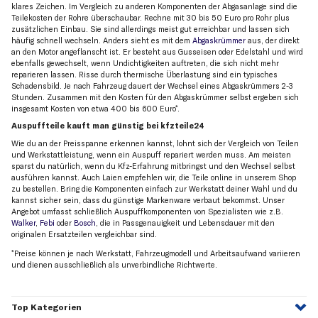
klares Zeichen. Im Vergleich zu anderen Komponenten der Abgasanlage sind die
Teilekosten der Rohre überschaubar. Rechne mit 30 bis 50 Euro pro Rohr plus
zusätzlichen Einbau. Sie sind allerdings meist gut erreichbar und lassen sich
häufig schnell wechseln. Anders sieht es mit dem
Abgaskrümmer
aus, der direkt
an den Motor angeflanscht ist. Er besteht aus Gusseisen oder Edelstahl und wird
ebenfalls gewechselt, wenn Undichtigkeiten auftreten, die sich nicht mehr
reparieren lassen. Risse durch thermische Überlastung sind ein typisches
Schadensbild. Je nach Fahrzeug dauert der Wechsel eines Abgaskrümmers 2-3
Stunden. Zusammen mit den Kosten für den Abgaskrümmer selbst ergeben sich
insgesamt Kosten von etwa 400 bis 600 Euro*.
Auspuffteile kauft man günstig bei kfzteile24
Wie du an der Preisspanne erkennen kannst, lohnt sich der Vergleich von Teilen
und Werkstattleistung, wenn ein Auspuff repariert werden muss. Am meisten
sparst du natürlich, wenn du Kfz-Erfahrung mitbringst und den Wechsel selbst
ausführen kannst. Auch Laien empfehlen wir, die Teile online in unserem Shop
zu bestellen. Bring die Komponenten einfach zur Werkstatt deiner Wahl und du
kannst sicher sein, dass du günstige Markenware verbaut bekommst. Unser
Angebot umfasst schließlich Auspuffkomponenten von Spezialisten wie z.B.
Walker
,
Febi
oder
Bosch
, die in Passgenauigkeit und Lebensdauer mit den
originalen Ersatzteilen vergleichbar sind.
*Preise können je nach Werkstatt, Fahrzeugmodell und Arbeitsaufwand variieren
und dienen ausschließlich als unverbindliche Richtwerte.
Top Kategorien