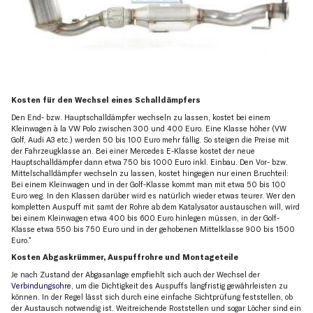
Kosten für den Wechsel eines Schalldämpfers
Den End- bzw. Hauptschalldämpfer wechseln zu lassen, kostet bei einem
Kleinwagen à la VW Polo zwischen 300 und 400 Euro. Eine Klasse höher (VW
Golf, Audi A3 etc.) werden 50 bis 100 Euro mehr fällig. So steigen die Preise mit
der Fahrzeugklasse an. Bei einer Mercedes E-Klasse kostet der neue
Hauptschalldämpfer dann etwa 750 bis 1000 Euro inkl. Einbau. Den Vor- bzw.
Mittelschalldämpfer wechseln zu lassen, kostet hingegen nur einen Bruchteil:
Bei einem Kleinwagen und in der Golf-Klasse kommt man mit etwa 50 bis 100
Euro weg. In den Klassen darüber wird es natürlich wieder etwas teurer. Wer den
kompletten Auspuff mit samt der Rohre ab dem Katalysator austauschen will, wird
bei einem Kleinwagen etwa 400 bis 600 Euro hinlegen müssen, in der Golf-
Klasse etwa 550 bis 750 Euro und in der gehobenen Mittelklasse 900 bis 1500
Euro.*
Kosten Abgaskrümmer, Auspuffrohre und Montageteile
Je nach Zustand der Abgasanlage empfiehlt sich auch der Wechsel der
Verbindungsohre
, um die Dichtigkeit des Auspuffs langfristig gewährleisten zu
können. In der Regel lässt sich durch eine einfache Sichtprüfung feststellen, ob
der Austausch notwendig ist. Weitreichende Roststellen und sogar Löcher sind ein