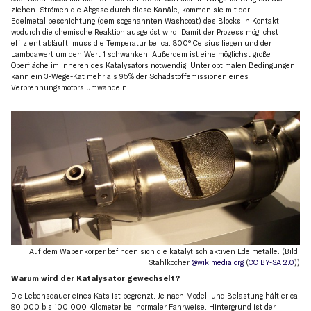
ziehen. Strömen die Abgase durch diese Kanäle, kommen sie mit der
Edelmetallbeschichtung (dem sogenannten Washcoat) des Blocks in Kontakt,
wodurch die chemische Reaktion ausgelöst wird. Damit der Prozess möglichst
effizient abläuft, muss die Temperatur bei ca. 800° Celsius liegen und der
Lambdawert um den Wert 1 schwanken. Außerdem ist eine möglichst große
Oberfläche im Inneren des Katalysators notwendig. Unter optimalen Bedingungen
kann ein 3-Wege-Kat mehr als 95% der Schadstoffemissionen eines
Verbrennungsmotors umwandeln.
Auf dem Wabenkörper befinden sich die katalytisch aktiven Edelmetalle. (Bild:
Stahlkocher
@wikimedia.org
(
CC BY-SA 2.0
))
Warum wird der Katalysator gewechselt?
Die Lebensdauer eines Kats ist begrenzt. Je nach Modell und Belastung hält er ca.
80.000 bis 100.000 Kilometer bei normaler Fahrweise. Hintergrund ist der