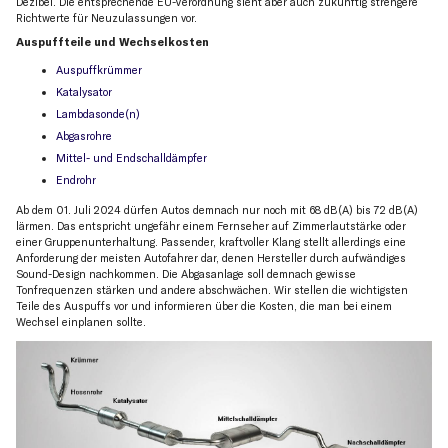
Dezibel. Die entsprechende EU-Verordnung sieht aber auch zukünftig strengere
Richtwerte für Neuzulassungen vor.
Auspuffteile und Wechselkosten
Auspuffkrümmer
Katalysator
Lambdasonde(n)
Abgasrohre
Mittel- und Endschalldämpfer
Endrohr
Ab dem 01. Juli 2024 dürfen Autos demnach nur noch mit 68 dB(A) bis 72 dB(A)
lärmen. Das entspricht ungefähr einem Fernseher auf Zimmerlautstärke oder
einer Gruppenunterhaltung. Passender, kraftvoller Klang stellt allerdings eine
Anforderung der meisten Autofahrer dar, denen Hersteller durch aufwändiges
Sound-Design nachkommen. Die Abgasanlage soll demnach gewisse
Tonfrequenzen stärken und andere abschwächen. Wir stellen die wichtigsten
Teile des Auspuffs vor und informieren über die Kosten, die man bei einem
Wechsel einplanen sollte.