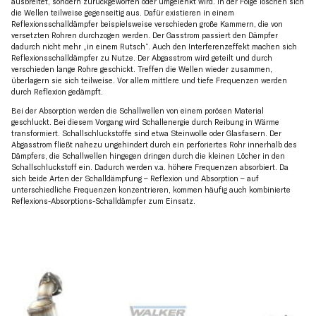
ausbreitet, sondern zurückgeworfen oder umgelenkt wird. In der Folge löschen sich
die Wellen teilweise gegenseitig aus. Dafür existieren in einem
Reflexionsschalldämpfer beispielsweise verschieden große Kammern, die von
versetzten Rohren durchzogen werden. Der Gasstrom passiert den Dämpfer
dadurch nicht mehr „in einem Rutsch“. Auch den Interferenzeffekt machen sich
Reflexionsschalldämpfer zu Nutze. Der Abgasstrom wird geteilt und durch
verschieden lange Rohre geschickt. Treffen die Wellen wieder zusammen,
überlagern sie sich teilweise. Vor allem mittlere und tiefe Frequenzen werden
durch Reflexion gedämpft.
Bei der Absorption werden die Schallwellen von einem porösen Material
geschluckt. Bei diesem Vorgang wird Schallenergie durch Reibung in Wärme
transformiert. Schallschluckstoffe sind etwa Steinwolle oder Glasfasern. Der
Abgasstrom fließt nahezu ungehindert durch ein perforiertes Rohr innerhalb des
Dämpfers, die Schallwellen hingegen dringen durch die kleinen Löcher in den
Schallschluckstoff ein. Dadurch werden v.a. höhere Frequenzen absorbiert. Da
sich beide Arten der Schalldämpfung – Reflexion und Absorption – auf
unterschiedliche Frequenzen konzentrieren, kommen häufig auch kombinierte
Reflexions-Absorptions-Schalldämpfer zum Einsatz.