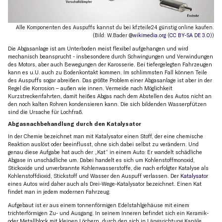
Alle Komponenten des Auspuffs kannst du bei kfzteile24 günstig online kaufen.
(Bild: W.Bader @
wikimedia.org
(
CC BY-SA DE 3.0
))
Die Abgasanlage ist am Unterboden meist flexibel aufgehangen und wird
mechanisch beansprucht - insbesondere durch Schwingungen und Verwindungen
des Motors, aber auch Bewegungen der Karosserie. Bei tiefergelegten Fahrzeugen
kann es u.U. auch zu Bodenkontakt kommen. Im schlimmsten Fall können Teile
des Auspuffs sogar abreißen. Das größte Problem einer Abgasanlage ist aber in der
Regel die Korrosion – außen wie innen. Vermeide nach Möglichkeit
Kurzstreckenfahrten, damit heißes Abgas nach dem Abstellen des Autos nicht an
den noch kalten Rohren kondensieren kann. Die sich bildenden Wasserpfützen
sind die Ursache für Lochfraß.
Abgasnachbehandlung durch den Katalysator
In der Chemie bezeichnet man mit Katalysator einen Stoff, der eine chemische
Reaktion auslöst oder beeinflusst, ohne sich dabei selbst zu verändern. Und
genau diese Aufgabe hat auch der „Kat“ in einem Auto: Er wandelt schädliche
Abgase in unschädliche um. Dabei handelt es sich um Kohlenstoffmonoxid,
Stickoxide und unverbrannte Kohlenwasserstoffe, die nach erfolgter Katalyse als
Kohlenstoffdioxid, Stickstoff und Wasser den Auspuff verlassen. Der
Katalysator
eines Autos wird daher auch als Drei-Wege-Katalysator bezeichnet. Einen Kat
findet man in jedem modernen Fahrzeug.
Aufgebaut ist er aus einem tonnenförmigen Edelstahlgehäuse mit einem
trichterförmigen Zu- und Ausgang. In seinem Inneren befindet sich ein Keramik-
oder Metallblock mit kleinen Löchern, durch den sich in Längsrichtung Kanäle