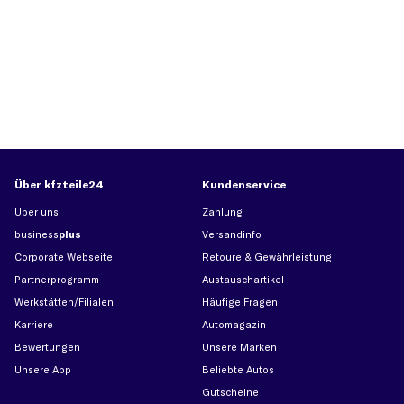
Über kfzteile24
Kundenservice
Über uns
Zahlung
business
plus
Versandinfo
Corporate Webseite
Retoure & Gewährleistung
Partnerprogramm
Austauschartikel
Werkstätten/Filialen
Häufige Fragen
Karriere
Automagazin
Bewertungen
Unsere Marken
Unsere App
Beliebte Autos
Gutscheine