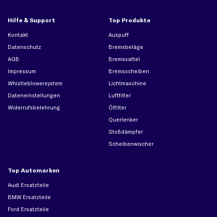
Hilfe & Support
Top Produkte
Kontakt
Auspuff
Datenschutz
Bremsbeläge
AGB
Bremssattel
Impressum
Bremsscheiben
Whistleblowersystem
Lichtmaschine
Dateneinstellungen
Luftfilter
Widerrufsbelehrung
Ölfilter
Querlenker
Stoßdämpfer
Scheibenwischer
Top Automarken
Audi Ersatzteile
BMW Ersatzteile
Ford Ersatzteile