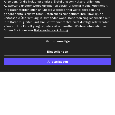
Anzeigen, für die Nutzungsanalyse, Erstellung von Nutzerprofilen und
Auswertung unserer Werbekampagnen sowie für Social-Media-Funktionen.
Ihre Daten werden auch an unsere Werbepartner weitergegeben und
Ich möchte über aktuelle Vorteile und Angebote im Shop informiert werden und
gegebenenfalls mit weiteren Daten zusammengeführt. Ihre Einwilligung
willige in die
Datenschutzerklärung
ein. Eine Abmeldung ist jederzeit möglich.
umfasst die Übermittlung in Drittländer, wobei Behörden möglicherweise auf
Ihre Daten zugreifen und Ihre Betroffenenrechte nicht durchgesetzt werden
könnten. Ihre Einwilligung ist jederzeit widerrufbar. Weitere Informationen
Zahlungsarten
finden Sie in unserer
Datenschutzerklärung
.
Nur notwendige
Kreditkarte
Rechnung
Lastschrift
Einstellungen
Vorkasse
Alle zulassen
Versand
Artikel, Teile, Original und Bestell-Nr. dienen nur zu Vergleichszwecken und sind
keine Herkunftsbezeichnungen. Die Nennung von Namen, Warenzeichen oder
Markennamen erfolgt nur zu Zwecken der Zuordnung unserer Artikel. Die Angaben
von diesen in Rechnungen an Fahrzeugbesitzer sind nicht statthaft. Die Ware bleibt