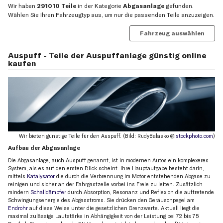
Wir haben
291010 Teile
in der Kategorie
Abgasanlage
gefunden.
Wählen Sie Ihren Fahrzeugtyp aus, um nur die passenden Teile anzuzeigen.
Fahrzeug auswählen
Auspuff - Teile der Auspuffanlage günstig online
kaufen
Wir bieten günstige Teile für den Auspuff. (Bild: RudyBalasko @
istockphoto.com
)
Aufbau der Abgasanlage
Die Abgasanlage, auch Auspuff genannt, ist in modernen Autos ein komplexeres
System, als es auf den ersten Blick scheint. Ihre Hauptaufgabe besteht darin,
mittels
Katalysator
die durch die Verbrennung im Motor entstehenden Abgase zu
reinigen und sicher an der Fahrgastzelle vorbei ins Freie zu leiten. Zusätzlich
mindern
Schalldämpfer
durch Absorption, Resonanz und Reflexion die auftretende
Schwingungsenergie des Abgasstroms. Sie drücken den Geräuschpegel am
Endrohr
auf diese Weise unter die gesetzlichen Grenzwerte. Aktuell liegt die
maximal zulässige Lautstärke in Abhängigkeit von der Leistung bei 72 bis 75