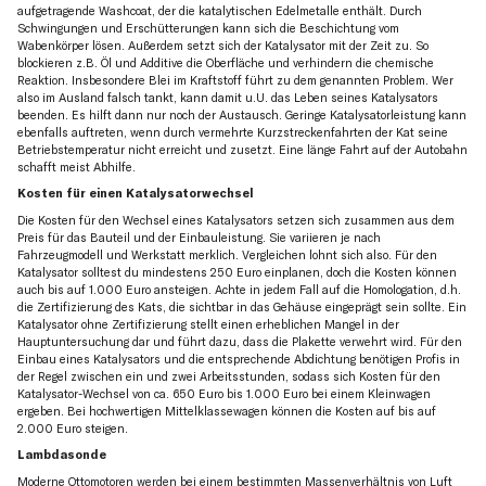
aufgetragende Washcoat, der die katalytischen Edelmetalle enthält. Durch
Schwingungen und Erschütterungen kann sich die Beschichtung vom
Wabenkörper lösen. Außerdem setzt sich der Katalysator mit der Zeit zu. So
blockieren z.B. Öl und Additive die Oberfläche und verhindern die chemische
Reaktion. Insbesondere Blei im Kraftstoff führt zu dem genannten Problem. Wer
also im Ausland falsch tankt, kann damit u.U. das Leben seines Katalysators
beenden. Es hilft dann nur noch der Austausch. Geringe Katalysatorleistung kann
ebenfalls auftreten, wenn durch vermehrte Kurzstreckenfahrten der Kat seine
Betriebstemperatur nicht erreicht und zusetzt. Eine länge Fahrt auf der Autobahn
schafft meist Abhilfe.
Kosten für einen Katalysatorwechsel
Die Kosten für den Wechsel eines Katalysators setzen sich zusammen aus dem
Preis für das Bauteil und der Einbauleistung. Sie variieren je nach
Fahrzeugmodell und Werkstatt merklich. Vergleichen lohnt sich also. Für den
Katalysator solltest du mindestens 250 Euro einplanen, doch die Kosten können
auch bis auf 1.000 Euro ansteigen. Achte in jedem Fall auf die Homologation, d.h.
die Zertifizierung des Kats, die sichtbar in das Gehäuse eingeprägt sein sollte. Ein
Katalysator ohne Zertifizierung stellt einen erheblichen Mangel in der
Hauptuntersuchung dar und führt dazu, dass die Plakette verwehrt wird. Für den
Einbau eines Katalysators und die entsprechende Abdichtung benötigen Profis in
der Regel zwischen ein und zwei Arbeitsstunden, sodass sich Kosten für den
Katalysator-Wechsel von ca. 650 Euro bis 1.000 Euro bei einem Kleinwagen
ergeben. Bei hochwertigen Mittelklassewagen können die Kosten auf bis auf
2.000 Euro steigen.
Lambdasonde
Moderne Ottomotoren werden bei einem bestimmten Massenverhältnis von Luft