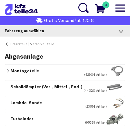
0
1
Gratis
Versand
ab 120 €
Fahrzeug auswählen
Ersatzteile | Verschleißteile
Abgasanlage
Montageteile
(42904 Artikel)
Schalldämpfer (Vor-, Mittel-, End-)
(44020 Artikel)
Lambda-Sonde
(23154 Artikel)
Turbolader
(95339 Artikel)