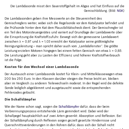
Die Lambdasonde misst den Sauerstoffgehalt im Abgas und hat Einfluss auf die
Gemischbildung. (Bild:
NGK
)
Die Lambdasonden geben ihre Messwerte an die Steuereinheit des
Gemischreglers weiter, wobei sich die Regelsonde vor dem Katalysator befindet und
die Prüfsonde hinter dem Kat dem Plausibilitätscheck dient. Der Gemischregler ist
ein Teil des Motorsteuergerätes und variiert auf Grundlage der Lambdawerte über
die Einspritzung die Kraftstoffzufuhr. Bewegt sich der gemessene Lambdawert
zwischen λ = 0,97 und λ = 1,03 erreicht der Katalysator seine größtmögliche
Reinigungsleistung – man spricht daher auch vom „Lambdafenster“. Die größte
Leistung erzielen Motoren hingegen bei einem fetten Gemisch von etwa λ = 0,85.
Die Leistung geht aber zu Lasten der Effizienz und höherer Kraftstoffverbrauch
ist die Folge.
Kosten für den Wechsel einer Lambdasonde
Der Austausch einer Lambdasonde kostet für Klein- und Mittelklassewagen etwa
200 bis 250 Euro. In den Klassen darüber steigen die Preise leicht an, bleiben
aber im Vergleich zu anderen Teilewechseln moderat. In der Regel wird die defekte
Sonde lediglich abgeklemmt und ausgetauscht sowie die entsprechenden
Fehlercodes gelöscht.
Die Schalldämpfer
Wie der Name schon sagt, sorgen die
Schalldämpfer
dafür, dass der beim
Verbrennungsprozess entstehende Lärm gemindert wird. Dabei wird der
Schallpegel hauptsächlich auf zwei Arten gesenkt: Absorption und Reflexion. Bei
der Schalldämpfung durch Reflexion sorgen gezielt gesetzte Hindernisse und
Querschnittsveränderungen in den Rohren dafür, dass sich der Schall nicht