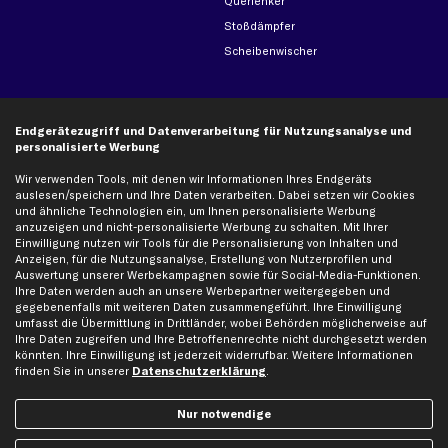
Querlenker
Stoßdämpfer
Scheibenwischer
Top Automarken
Endgerätezugriff und Datenverarbeitung für Nutzungsanalyse und
Audi Ersatzteile
personalisierte Werbung
BMW Ersatzteile
Wir verwenden Tools, mit denen wir Informationen Ihres Endgeräts
Ford Ersatzteile
auslesen/speichern und Ihre Daten verarbeiten. Dabei setzen wir Cookies
und ähnliche Technologien ein, um Ihnen personalisierte Werbung
Mercedes-Benz Ersatzteile
anzuzeigen und nicht-personalisierte Werbung zu schalten. Mit Ihrer
Opel Ersatzteile
Einwilligung nutzen wir Tools für die Personalisierung von Inhalten und
Anzeigen, für die Nutzungsanalyse, Erstellung von Nutzerprofilen und
Peugeot Ersatzteile
Auswertung unserer Werbekampagnen sowie für Social-Media-Funktionen.
Renault Ersatzteile
Ihre Daten werden auch an unsere Werbepartner weitergegeben und
gegebenenfalls mit weiteren Daten zusammengeführt. Ihre Einwilligung
Seat Ersatzteile
umfasst die Übermittlung in Drittländer, wobei Behörden möglicherweise auf
Skoda Ersatzteile
Ihre Daten zugreifen und Ihre Betroffenenrechte nicht durchgesetzt werden
könnten. Ihre Einwilligung ist jederzeit widerrufbar. Weitere Informationen
VW Ersatzteile
finden Sie in unserer
Datenschutzerklärung
.
Social Media
Nur notwendige