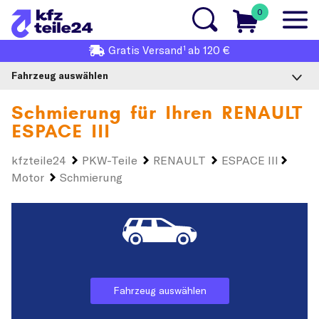
0
1
Gratis
Versand
ab 120 €
Fahrzeug auswählen
Schmierung für Ihren
RENAULT
ESPACE III
kfzteile24
PKW-Teile
RENAULT
ESPACE III
Motor
Schmierung
Fahrzeug auswählen