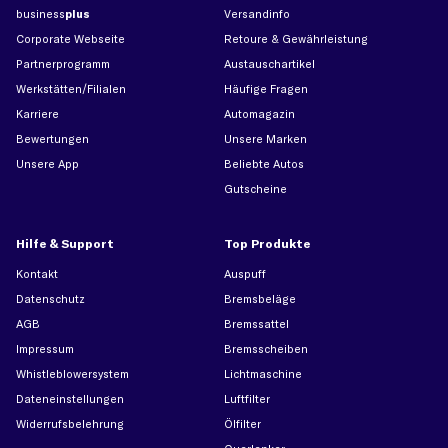
business
plus
Versandinfo
Corporate Webseite
Retoure & Gewährleistung
Partnerprogramm
Austauschartikel
Werkstätten/Filialen
Häufige Fragen
Karriere
Automagazin
Bewertungen
Unsere Marken
Unsere App
Beliebte Autos
Gutscheine
Hilfe & Support
Top Produkte
Kontakt
Auspuff
Datenschutz
Bremsbeläge
AGB
Bremssattel
Impressum
Bremsscheiben
Whistleblowersystem
Lichtmaschine
Dateneinstellungen
Luftfilter
Widerrufsbelehrung
Ölfilter