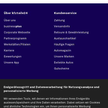
Über kfzteile24
Kundenservice
Über uns
Zahlung
business
plus
Versandinfo
Corporate Webseite
Retoure & Gewährleistung
Partnerprogramm
Austauschartikel
Werkstätten/Filialen
Häufige Fragen
Karriere
Automagazin
Bewertungen
Unsere Marken
Unsere App
Beliebte Autos
Gutscheine
Hilfe & Support
Top Produkte
Endgerätezugriff und Datenverarbeitung für Nutzungsanalyse und
Kontakt
Auspuff
personalisierte Werbung
Datenschutz
Bremsbeläge
Wir verwenden Tools, mit denen wir Informationen Ihres Endgeräts
AGB
Bremssattel
auslesen/speichern und Ihre Daten verarbeiten. Dabei setzen wir Cookies
und ähnliche Technologien ein, um Ihnen personalisierte Werbung
Impressum
Bremsscheiben