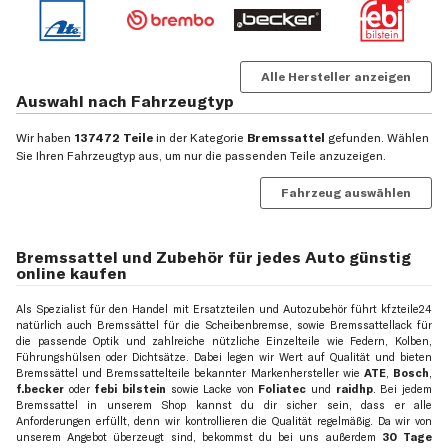
Alle Hersteller anzeigen
Auswahl nach Fahrzeugtyp
Wir haben
137472 Teile
in der Kategorie
Bremssattel
gefunden. Wählen
Sie Ihren Fahrzeugtyp aus, um nur die passenden Teile anzuzeigen.
Fahrzeug auswählen
Bremssattel und Zubehör für jedes Auto günstig
online kaufen
Als Spezialist für den Handel mit Ersatzteilen und Autozubehör führt kfzteile24
natürlich auch Bremssättel für die Scheibenbremse, sowie Bremssattellack für
die passende Optik und zahlreiche nützliche Einzelteile wie Federn, Kolben,
Führungshülsen oder Dichtsätze. Dabei legen wir Wert auf Qualität und bieten
Bremssättel und Bremssattelteile bekannter Markenhersteller wie
ATE
,
Bosch
,
f.becker
oder
febi bilstein
sowie Lacke von
Foliatec
und
raidhp
. Bei jedem
Bremssattel in unserem Shop kannst du dir sicher sein, dass er alle
Anforderungen erfüllt, denn wir kontrollieren die Qualität regelmäßig. Da wir von
unserem Angebot überzeugt sind, bekommst du bei uns außerdem
30 Tage