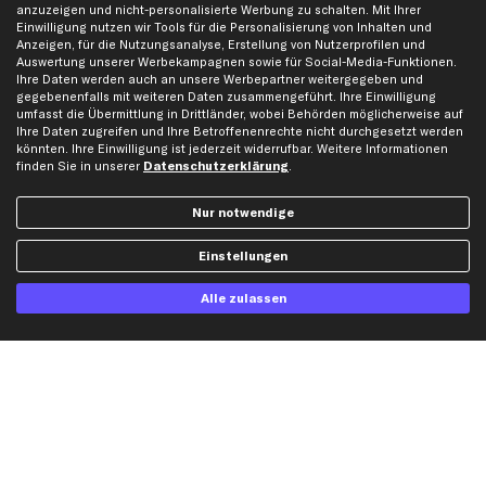
anzuzeigen und nicht-personalisierte Werbung zu schalten. Mit Ihrer
Whistleblowersystem
Lichtmaschine
Einwilligung nutzen wir Tools für die Personalisierung von Inhalten und
Anzeigen, für die Nutzungsanalyse, Erstellung von Nutzerprofilen und
Dateneinstellungen
Luftfilter
Auswertung unserer Werbekampagnen sowie für Social-Media-Funktionen.
Widerrufsbelehrung
Ölfilter
Ihre Daten werden auch an unsere Werbepartner weitergegeben und
gegebenenfalls mit weiteren Daten zusammengeführt. Ihre Einwilligung
Querlenker
umfasst die Übermittlung in Drittländer, wobei Behörden möglicherweise auf
Stoßdämpfer
Ihre Daten zugreifen und Ihre Betroffenenrechte nicht durchgesetzt werden
könnten. Ihre Einwilligung ist jederzeit widerrufbar. Weitere Informationen
Scheibenwischer
finden Sie in unserer
Datenschutzerklärung
.
Nur notwendige
Top Automarken
Audi Ersatzteile
Einstellungen
BMW Ersatzteile
Alle zulassen
Ford Ersatzteile
Mercedes-Benz Ersatzteile
Opel Ersatzteile
Peugeot Ersatzteile
Renault Ersatzteile
Seat Ersatzteile
Skoda Ersatzteile