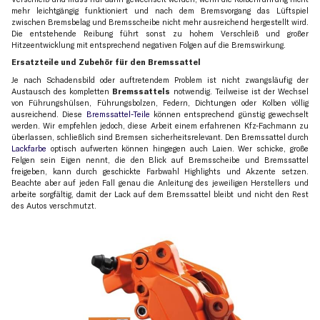
mehr leichtgängig funktioniert und nach dem Bremsvorgang das Lüftspiel
zwischen Bremsbelag und Bremsscheibe nicht mehr ausreichend hergestellt wird.
Die entstehende Reibung führt sonst zu hohem Verschleiß und großer
Hitzeentwicklung mit entsprechend negativen Folgen auf die Bremswirkung.
Ersatzteile und Zubehör für den Bremssattel
Je nach Schadensbild oder auftretendem Problem ist nicht zwangsläufig der
Austausch des kompletten
Bremssattels
notwendig. Teilweise ist der Wechsel
von Führungshülsen, Führungsbolzen, Federn, Dichtungen oder Kolben völlig
ausreichend. Diese
Bremssattel-Teile
können entsprechend günstig gewechselt
werden. Wir empfehlen jedoch, diese Arbeit einem erfahrenen Kfz-Fachmann zu
überlassen, schließlich sind Bremsen sicherheitsrelevant. Den Bremssattel durch
Lackfarbe
optisch aufwerten können hingegen auch Laien. Wer schicke, große
Felgen sein Eigen nennt, die den Blick auf Bremsscheibe und Bremssattel
freigeben, kann durch geschickte Farbwahl Highlights und Akzente setzen.
Beachte aber auf jeden Fall genau die Anleitung des jeweiligen Herstellers und
arbeite sorgfältig, damit der Lack auf dem Bremssattel bleibt und nicht den Rest
des Autos verschmutzt.