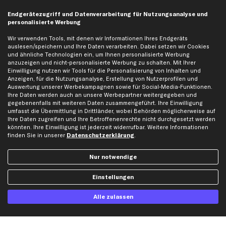
Kontakt
Auspuff
Endgerätezugriff und Datenverarbeitung für Nutzungsanalyse und
Datenschutz
Bremsbeläge
personalisierte Werbung
AGB
Bremssattel
Wir verwenden Tools, mit denen wir Informationen Ihres Endgeräts
Impressum
Bremsscheiben
auslesen/speichern und Ihre Daten verarbeiten. Dabei setzen wir Cookies
und ähnliche Technologien ein, um Ihnen personalisierte Werbung
Whistleblowersystem
Lichtmaschine
anzuzeigen und nicht-personalisierte Werbung zu schalten. Mit Ihrer
Dateneinstellungen
Luftfilter
Einwilligung nutzen wir Tools für die Personalisierung von Inhalten und
Anzeigen, für die Nutzungsanalyse, Erstellung von Nutzerprofilen und
Widerrufsbelehrung
Ölfilter
Auswertung unserer Werbekampagnen sowie für Social-Media-Funktionen.
Querlenker
Ihre Daten werden auch an unsere Werbepartner weitergegeben und
gegebenenfalls mit weiteren Daten zusammengeführt. Ihre Einwilligung
Stoßdämpfer
umfasst die Übermittlung in Drittländer, wobei Behörden möglicherweise auf
Ihre Daten zugreifen und Ihre Betroffenenrechte nicht durchgesetzt werden
Scheibenwischer
könnten. Ihre Einwilligung ist jederzeit widerrufbar. Weitere Informationen
finden Sie in unserer
Datenschutzerklärung
.
Top Automarken
Nur notwendige
Audi Ersatzteile
BMW Ersatzteile
Einstellungen
Ford Ersatzteile
Alle zulassen
Mercedes-Benz Ersatzteile
Opel Ersatzteile
Peugeot Ersatzteile