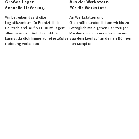
Großes Lager.
Aus der Werkstatt.
Schnelle Lieferung.
Für die Werkstatt.
Wir betreiben das größte
An Werkstätten und
Logistikzentrum für Ersatzteile in
Geschäftskunden liefern wir bis zu
Deutschland. Auf 50.000 m² lagert
3x täglich mit eigenen Fahrzeugen.
alles, was dein Auto braucht. So
Profitiere von unserem Service und
kannst du dich immer auf eine zügige
sag dem Leerlauf an deinen Bühnen
Lieferung verlassen.
den Kampf an.