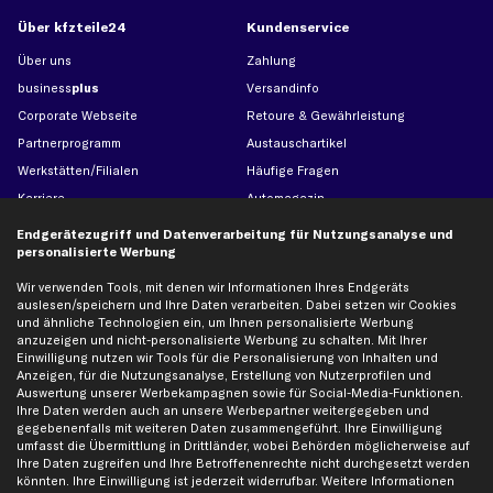
Über kfzteile24
Kundenservice
Über uns
Zahlung
business
plus
Versandinfo
Corporate Webseite
Retoure & Gewährleistung
Partnerprogramm
Austauschartikel
Werkstätten/Filialen
Häufige Fragen
Karriere
Automagazin
Bewertungen
Unsere Marken
Endgerätezugriff und Datenverarbeitung für Nutzungsanalyse und
personalisierte Werbung
Unsere App
Beliebte Autos
Gutscheine
Wir verwenden Tools, mit denen wir Informationen Ihres Endgeräts
auslesen/speichern und Ihre Daten verarbeiten. Dabei setzen wir Cookies
und ähnliche Technologien ein, um Ihnen personalisierte Werbung
anzuzeigen und nicht-personalisierte Werbung zu schalten. Mit Ihrer
Hilfe & Support
Top Produkte
Einwilligung nutzen wir Tools für die Personalisierung von Inhalten und
Kontakt
Auspuff
Anzeigen, für die Nutzungsanalyse, Erstellung von Nutzerprofilen und
Auswertung unserer Werbekampagnen sowie für Social-Media-Funktionen.
Datenschutz
Bremsbeläge
Ihre Daten werden auch an unsere Werbepartner weitergegeben und
gegebenenfalls mit weiteren Daten zusammengeführt. Ihre Einwilligung
AGB
Bremssattel
umfasst die Übermittlung in Drittländer, wobei Behörden möglicherweise auf
Impressum
Bremsscheiben
Ihre Daten zugreifen und Ihre Betroffenenrechte nicht durchgesetzt werden
könnten. Ihre Einwilligung ist jederzeit widerrufbar. Weitere Informationen
Whistleblowersystem
Lichtmaschine