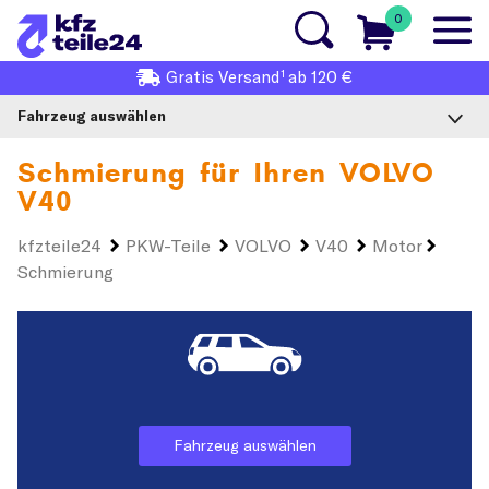
0
1
Gratis
Versand
ab 120 €
Fahrzeug auswählen
Schmierung für Ihren
VOLVO
V40
kfzteile24
PKW-Teile
VOLVO
V40
Motor
Schmierung
Fahrzeug auswählen