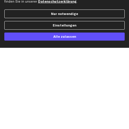
finden Sie in unserer
Datenschutzerklärung
.
Dateneinstellungen
Luftfilter
Widerrufsbelehrung
Ölfilter
Nur notwendige
Querlenker
Einstellungen
Stoßdämpfer
Scheibenwischer
Alle zulassen
Top Automarken
Audi Ersatzteile
BMW Ersatzteile
Ford Ersatzteile
Mercedes-Benz Ersatzteile
Opel Ersatzteile
Peugeot Ersatzteile
Renault Ersatzteile
Seat Ersatzteile
Skoda Ersatzteile
VW Ersatzteile