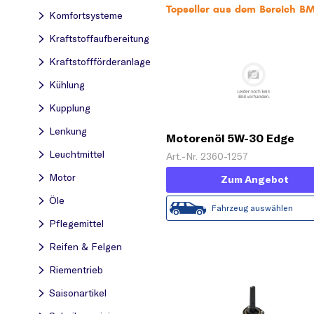
Topseller aus dem Bereich 
Komfortsysteme
Kraftstoff­aufbereitung
Kraftstoff­förderanlage
Kühlung
Kupplung
Lenkung
Motorenöl 5W-30 Edge
Titanium C3 (5 L)
Leuchtmittel
Art.-Nr. 2360-1257
Motor
Zum Angebot
Öle
Fahrzeug auswählen
Pflegemittel
Reifen & Felgen
Riementrieb
Saisonartikel