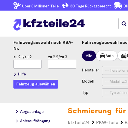
Über 3
Millionen Teile
30 Tage
Rückgaberecht
Bl
Fahrzeugauswahl
KBA-
Fahrzeugauswahl nach
Nr.
Alle
Auto
zu 2.1/zu 2
zu 2.2/zu 3
Hersteller
Hilfe
Modell
Fahrzeug auswählen
Typ
Schmierung für
Abgasanlage
Achsaufhängung
kfzteile24
PKW-Teile