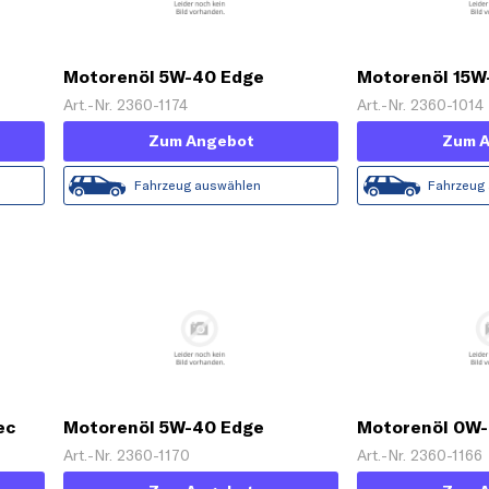
Motorenöl 5W-40 Edge
Motorenöl 15W
Turbodiesel Titanium FST [1 L]
[1 L]
Art.-Nr. 2360-1174
Art.-Nr. 2360-1014
Zum Angebot
Zum 
Fahrzeug auswählen
Fahrzeug
ec
Motorenöl 5W-40 Edge
Motorenöl 0W-
Titanium FST [1 L]
Titanium FST [
Art.-Nr. 2360-1170
Art.-Nr. 2360-1166