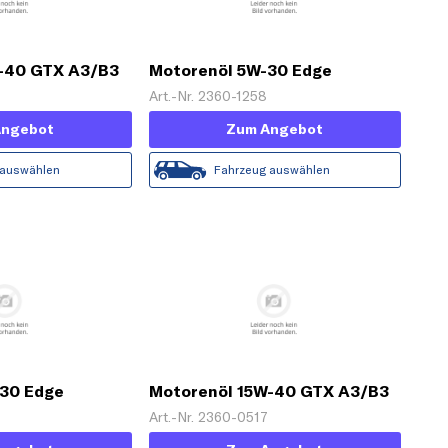
-40 GTX A3/B3
Motorenöl 5W-30 Edge
Titanium C3 (1 L)
Art.-Nr. 2360-1258
Angebot
Zum Angebot
 auswählen
Fahrzeug auswählen
30 Edge
Motorenöl 15W-40 GTX A3/B3
1 L]
[5 L]
Art.-Nr. 2360-0517