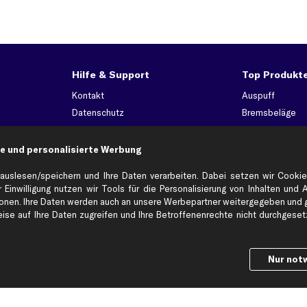
Hilfe & Support
Top Produkt
Kontakt
Auspuff
Datenschutz
Bremsbeläge
ng
AGB
Bremssattel
Impressum
Bremsscheiben
e und personalisierte Werbung
Whistleblowersystem
Lichtmaschine
auslesen/speichern und Ihre Daten verarbeiten. Dabei setzen wir Cookie
Dateneinstellungen
Luftfilter
 Einwilligung nutzen wir Tools für die Personalisierung von Inhalten und 
Widerrufsbelehrung
Ölfilter
en. Ihre Daten werden auch an unsere Werbepartner weitergegeben und ge
se auf Ihre Daten zugreifen und Ihre Betroffenenrechte nicht durchgesetzt
Querlenker
Stoßdämpfer
Scheibenwisch
Nur not