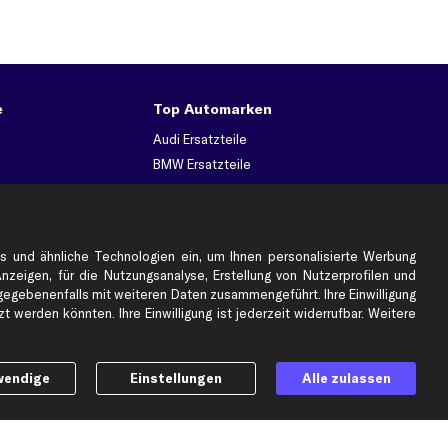
e
Top Automarken
Audi Ersatzteile
BMW Ersatzteile
Ford Ersatzteile
Mercedes-Benz Ersatzteile
Opel Ersatzteile
s und ähnliche Technologien ein, um Ihnen personalisierte Werbung
Peugeot Ersatzteile
Anzeigen, für die Nutzungsanalyse, Erstellung von Nutzerprofilen und
Renault Ersatzteile
gebenenfalls mit weiteren Daten zusammengeführt. Ihre Einwilligung
 werden könnten. Ihre Einwilligung ist jederzeit widerrufbar. Weitere
Seat Ersatzteile
Skoda Ersatzteile
er
VW Ersatzteile
wendige
Einstellungen
Alle zulassen
Social Media