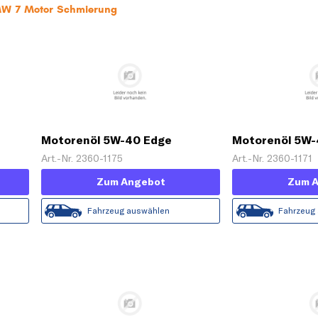
BMW 7 Motor Schmierung
Motorenöl 5W-40 Edge
Motorenöl 5W-
Turbodiesel Titanium FST [5 L]
Titanium FST [
Art.-Nr. 2360-1175
Art.-Nr. 2360-1171
Zum Angebot
Zum 
Fahrzeug auswählen
Fahrzeug