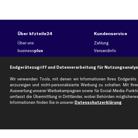
Über kfzteile24
Kundenservice
Über uns
Zahlung
business
plus
Versandinfo
Corporate Webseite
Retoure & Gewährleistu
Partnerprogramm
Austauschartikel
Endgerätezugriff und Datenverarbeitung für Nutzungsanalys
Werkstätten/Filialen
Häufige Fragen
Wir verwenden Tools, mit denen wir Informationen Ihres Endgeräts 
Karriere
Automagazin
anzuzeigen und nicht-personalisierte Werbung zu schalten. Mit Ihrer
Bewertungen
Unsere Marken
Auswertung unserer Werbekampagnen sowie für Social-Media-Funktion
umfasst die Übermittlung in Drittländer, wobei Behörden möglicherwei
Unsere App
Beliebte Autos
Informationen finden Sie in unserer
Datenschutzerklärung
.
Gutscheine
Jetzt APP Downloaden