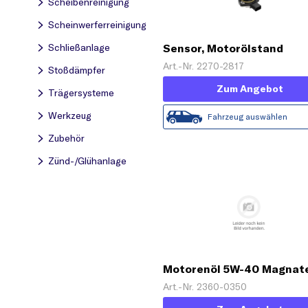
Scheibenreinigung
Scheinwerferreinigung
Schließanlage
Sensor, Motorölstand
Art.-Nr. 2270-2817
Stoßdämpfer
Zum Angebot
Trägersysteme
Werkzeug
Fahrzeug auswählen
Zubehör
Zünd-/Glühanlage
Motorenöl 5W-40 Magnat
Diesel DPF [1 L]
Art.-Nr. 2360-0350