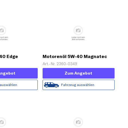
40 Edge
Motorenöl 5W-40 Magnatec
5 L]
Diesel DPF [5 L]
Art.-Nr. 2360-0349
Angebot
Zum Angebot
 auswählen
Fahrzeug auswählen