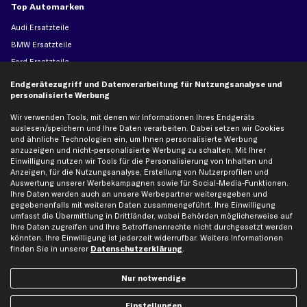
Top Automarken
Audi Ersatzteile
BMW Ersatzteile
Ford Ersatzteile
Mercedes-Benz Ersatzteile
Endgerätezugriff und Datenverarbeitung für Nutzungsanalyse und
personalisierte Werbung
Opel Ersatzteile
Peugeot Ersatzteile
Wir verwenden Tools, mit denen wir Informationen Ihres Endgeräts
auslesen/speichern und Ihre Daten verarbeiten. Dabei setzen wir Cookies
Renault Ersatzteile
und ähnliche Technologien ein, um Ihnen personalisierte Werbung
Seat Ersatzteile
anzuzeigen und nicht-personalisierte Werbung zu schalten. Mit Ihrer
Einwilligung nutzen wir Tools für die Personalisierung von Inhalten und
Skoda Ersatzteile
Anzeigen, für die Nutzungsanalyse, Erstellung von Nutzerprofilen und
VW Ersatzteile
Auswertung unserer Werbekampagnen sowie für Social-Media-Funktionen.
Ihre Daten werden auch an unsere Werbepartner weitergegeben und
gegebenenfalls mit weiteren Daten zusammengeführt. Ihre Einwilligung
Social Media
umfasst die Übermittlung in Drittländer, wobei Behörden möglicherweise auf
Ihre Daten zugreifen und Ihre Betroffenenrechte nicht durchgesetzt werden
könnten. Ihre Einwilligung ist jederzeit widerrufbar. Weitere Informationen
finden Sie in unserer
Datenschutzerklärung
.
Jetzt APP Downloaden
Nur notwendige
Einstellungen