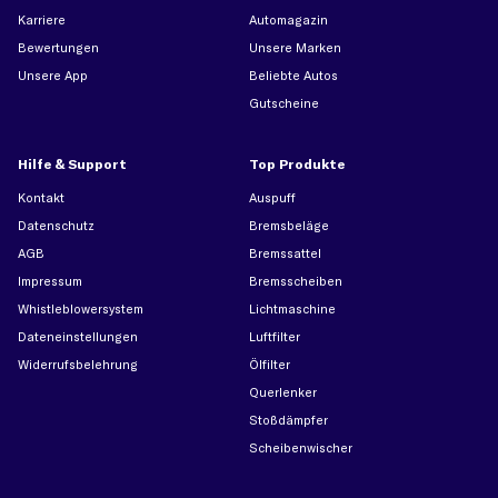
Karriere
Automagazin
Bewertungen
Unsere Marken
Unsere App
Beliebte Autos
Gutscheine
Hilfe & Support
Top Produkte
Kontakt
Auspuff
Datenschutz
Bremsbeläge
AGB
Bremssattel
Impressum
Bremsscheiben
Whistleblowersystem
Lichtmaschine
Dateneinstellungen
Luftfilter
Widerrufsbelehrung
Ölfilter
Querlenker
Stoßdämpfer
Scheibenwischer