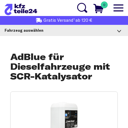
0
1
Gratis
Versand
ab 120 €
Fahrzeug auswählen
AdBlue für
Dieselfahrzeuge mit
SCR-Katalysator
AdBlue-Produktauswahl