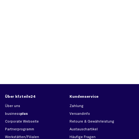
Über kfzteile24
Kundenservice
Über uns
Zahlung
business
plus
Versandinfo
Corporate Webseite
Retoure & Gewährleistung
Partnerprogramm
Austauschartikel
Werkstätten/Filialen
Häufige Fragen