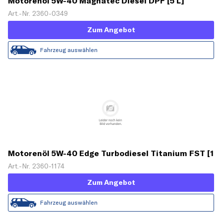
Motorenöl 5W-40 Magnatec Diesel DPF [5 L]
Art.-Nr. 2360-0349
Zum Angebot
Fahrzeug auswählen
Motorenöl 5W-40 Edge Turbodiesel Titanium FST [1
L]
Art.-Nr. 2360-1174
Zum Angebot
Fahrzeug auswählen