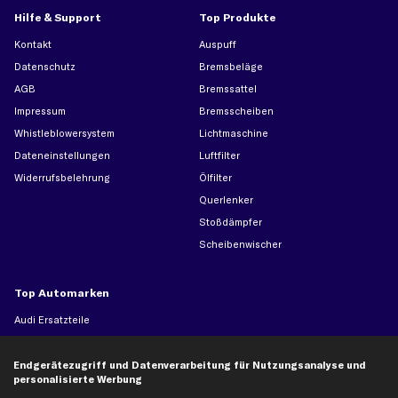
Hilfe & Support
Top Produkte
Kontakt
Auspuff
Datenschutz
Bremsbeläge
AGB
Bremssattel
Impressum
Bremsscheiben
Whistleblowersystem
Lichtmaschine
Dateneinstellungen
Luftfilter
Widerrufsbelehrung
Ölfilter
Querlenker
Stoßdämpfer
Scheibenwischer
Top Automarken
Audi Ersatzteile
BMW Ersatzteile
Ford Ersatzteile
Endgerätezugriff und Datenverarbeitung für Nutzungsanalyse und
personalisierte Werbung
Mercedes-Benz Ersatzteile