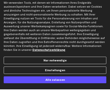
Wir verwenden Tools, mit denen wir Informationen Ihres Endgeräts
Opel Ersatzteile
auslesen/speichern und Ihre Daten verarbeiten. Dabei setzen wir Cookies
Peugeot Ersatzteile
und ähnliche Technologien ein, um Ihnen personalisierte Werbung
anzuzeigen und nicht-personalisierte Werbung zu schalten. Mit Ihrer
Renault Ersatzteile
Einwilligung nutzen wir Tools für die Personalisierung von Inhalten und
Seat Ersatzteile
Anzeigen, für die Nutzungsanalyse, Erstellung von Nutzerprofilen und
Auswertung unserer Werbekampagnen sowie für Social-Media-Funktionen.
Skoda Ersatzteile
Ihre Daten werden auch an unsere Werbepartner weitergegeben und
VW Ersatzteile
gegebenenfalls mit weiteren Daten zusammengeführt. Ihre Einwilligung
umfasst die Übermittlung in Drittländer, wobei Behörden möglicherweise auf
Ihre Daten zugreifen und Ihre Betroffenenrechte nicht durchgesetzt werden
Social Media
könnten. Ihre Einwilligung ist jederzeit widerrufbar. Weitere Informationen
finden Sie in unserer
Datenschutzerklärung
.
Nur notwendige
Jetzt APP Downloaden
Einstellungen
Alle zulassen
kfzteile24 Newsletter
Alle Angebote, Rabatte & Specials.