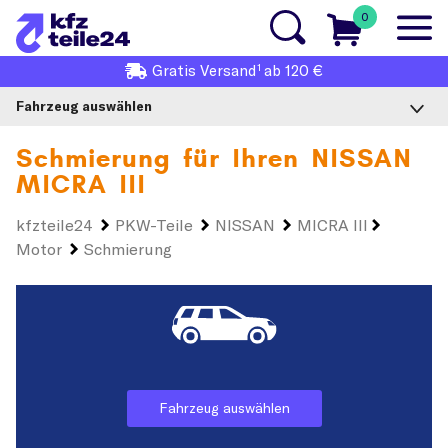
0
1
Gratis
Versand
ab 120 €
Fahrzeug auswählen
Schmierung für Ihren
NISSAN
MICRA III
kfzteile24
PKW-Teile
NISSAN
MICRA III
Motor
Schmierung
Fahrzeug auswählen