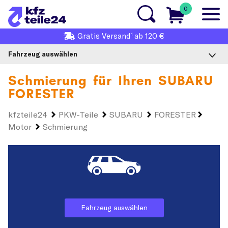
0
1
Gratis
Versand
ab 120 €
Fahrzeug auswählen
Schmierung für Ihren
SUBARU
FORESTER
kfzteile24
PKW-Teile
SUBARU
FORESTER
Motor
Schmierung
Fahrzeug auswählen