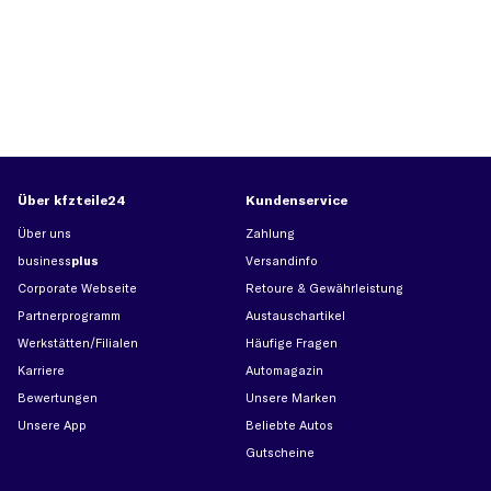
Über kfzteile24
Kundenservice
Über uns
Zahlung
business
plus
Versandinfo
Corporate Webseite
Retoure & Gewährleistung
Partnerprogramm
Austauschartikel
Werkstätten/Filialen
Häufige Fragen
Karriere
Automagazin
Bewertungen
Unsere Marken
Unsere App
Beliebte Autos
Gutscheine