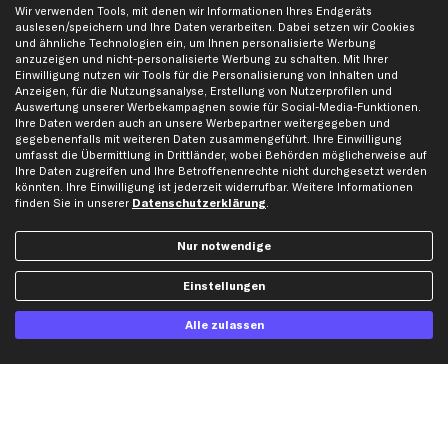
Wir verwenden Tools, mit denen wir Informationen Ihres Endgeräts
Opel Ersatzteile
auslesen/speichern und Ihre Daten verarbeiten. Dabei setzen wir Cookies
Peugeot Ersatzteile
und ähnliche Technologien ein, um Ihnen personalisierte Werbung
anzuzeigen und nicht-personalisierte Werbung zu schalten. Mit Ihrer
Renault Ersatzteile
Einwilligung nutzen wir Tools für die Personalisierung von Inhalten und
Seat Ersatzteile
Anzeigen, für die Nutzungsanalyse, Erstellung von Nutzerprofilen und
Auswertung unserer Werbekampagnen sowie für Social-Media-Funktionen.
Skoda Ersatzteile
Ihre Daten werden auch an unsere Werbepartner weitergegeben und
VW Ersatzteile
gegebenenfalls mit weiteren Daten zusammengeführt. Ihre Einwilligung
umfasst die Übermittlung in Drittländer, wobei Behörden möglicherweise auf
Ihre Daten zugreifen und Ihre Betroffenenrechte nicht durchgesetzt werden
Social Media
könnten. Ihre Einwilligung ist jederzeit widerrufbar. Weitere Informationen
finden Sie in unserer
Datenschutzerklärung
.
Nur notwendige
Jetzt APP Downloaden
Einstellungen
Alle zulassen
kfzteile24 Newsletter
Alle Angebote, Rabatte & Specials.