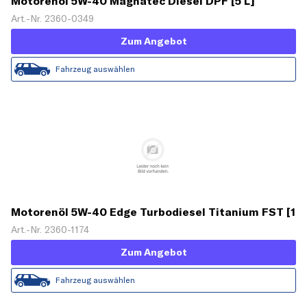
Motorenöl 5W-40 Magnatec Diesel DPF [5 L]
Art.-Nr. 2360-0349
Zum Angebot
Fahrzeug auswählen
Motorenöl 5W-40 Edge Turbodiesel Titanium FST [1
L]
Art.-Nr. 2360-1174
Zum Angebot
Fahrzeug auswählen