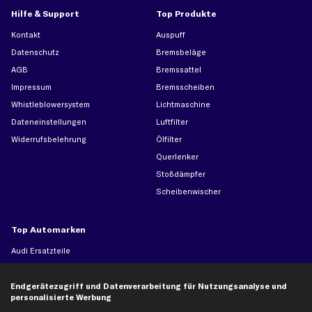
Hilfe & Support
Top Produkte
Kontakt
Auspuff
Datenschutz
Bremsbeläge
AGB
Bremssattel
Impressum
Bremsscheiben
Whistleblowersystem
Lichtmaschine
Dateneinstellungen
Luftfilter
Widerrufsbelehrung
Ölfilter
Querlenker
Stoßdämpfer
Scheibenwischer
Top Automarken
Audi Ersatzteile
BMW Ersatzteile
Ford Ersatzteile
Endgerätezugriff und Datenverarbeitung für Nutzungsanalyse und
personalisierte Werbung
Mercedes-Benz Ersatzteile