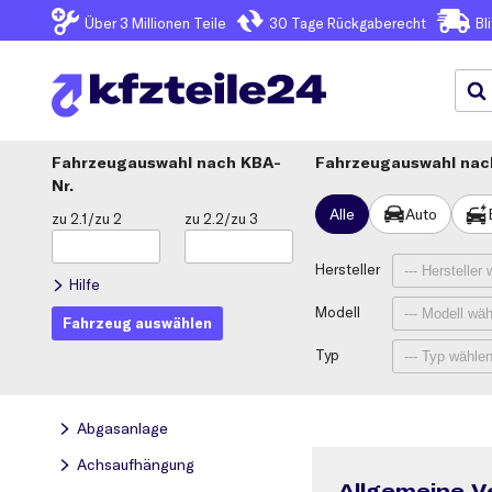
Über 3
Millionen Teile
30 Tage
Rückgaberecht
Bl
Fahrzeugauswahl
KBA-
Fahrzeugauswahl nach
Nr.
Alle
Auto
zu 2.1/zu 2
zu 2.2/zu 3
Hersteller
Hilfe
Modell
Fahrzeug auswählen
Typ
Abgasanlage
Achsaufhängung
Allgemeine V