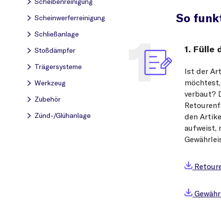
Scheibenreinigung
So funkt
Scheinwerferreinigung
Schließanlage
1. Fülle
Stoßdämpfer
Trägersysteme
Ist der Ar
möchtest,
Werkzeug
verbaut? 
Zubehör
Retourenf
Zünd-/Glühanlage
den Artike
aufweist, 
Gewährlei
Retour
Gewährl