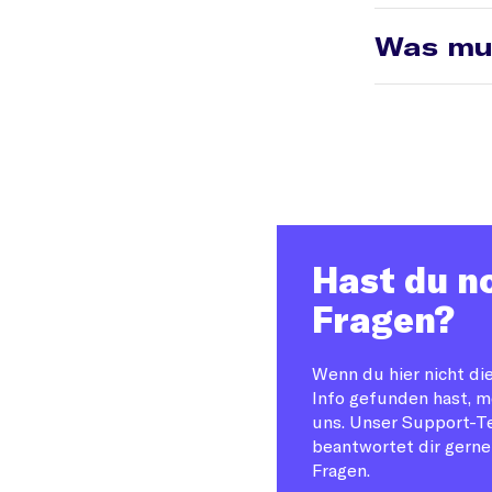
Bitte beachte,
Batterien und 
Kundenkontos 
Was mus
Kundenservice
erteilt dann e
Spedition.
Neben der Mögl
Rückgaberecht
uns die gesetz
Mehr dazu in 
Bitte fülle de
Kundenservice
Bearbeitungsze
Hast du n
der Prüfung tei
Fragen?
Gewährleist
Wenn du hier nicht di
Info gefunden hast, m
uns. Unser Support-
beantwortet dir gerne
Fragen.