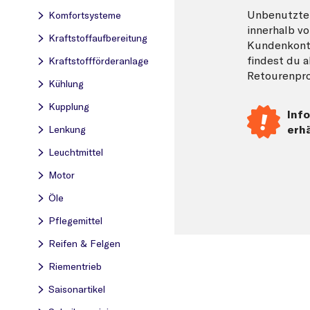
Unbenutzte 
Komfortsysteme
innerhalb vo
Kraftstoff­aufbereitung
Kundenkonto
findest du 
Kraftstoff­förderanlage
Retourenpro
Kühlung
Kupplung
Info
erhä
Lenkung
Leuchtmittel
Motor
Öle
Pflegemittel
Reifen & Felgen
Riementrieb
Saisonartikel