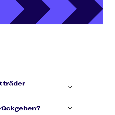
tträder
:
raederretoure@kfzteile24.de
. oder
urückgeben?