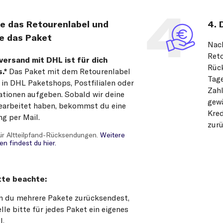
ke das Retourenlabel und
4. 
e das Paket
Nach
Reto
ersand mit DHL ist für dich
Rück
.*
Das Paket mit dem Retourenlabel
Tage
 in DHL Paketshops, Postfilialen oder
Zahl
ationen aufgeben. Sobald wir deine
gewä
earbeitet haben, bekommst du eine
Kred
g per Mail.
zurü
 für Altteilpfand-Rücksendungen.
Weitere
en findest du hier.
tte beachte:
 du mehrere Pakete zurücksendest,
elle bitte für jedes Paket ein eigenes
l.