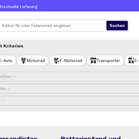
itzschnelle Lieferung
 Kriterien
E-Auto
Motorrad
E-Motorrad
Transporter
E-
ersandinfos
Batteriepfand und