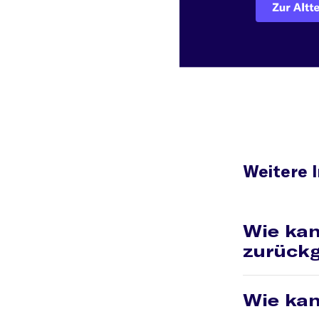
Weitere 
Wie kan
zurück
Kontaktiere d
Wie kan
telefonisch un