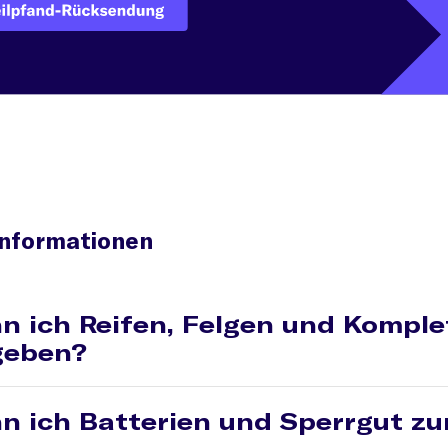
Informationen
n ich Reifen, Felgen und Komple
geben?
afür bitte unseren Kundenservice zur Abstimmung der Retoure
n ich Batterien und Sperrgut z
ter
030 4050400
.