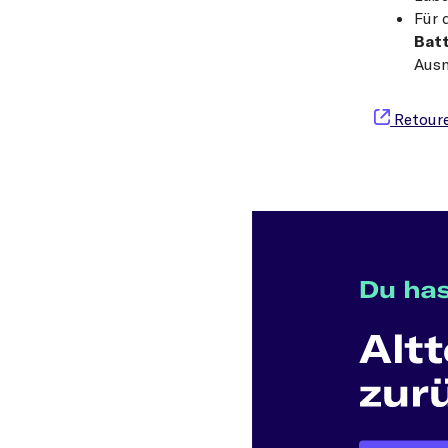
Für 
Batt
Aus
Retoure