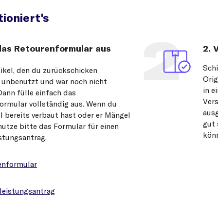
ioniert's
 das Retourenformular aus
2. 
Schi
tikel, den du zurückschicken
Orig
 unbenutzt und war noch nicht
in e
Dann fülle einfach das
Vers
ormular vollständig aus. Wenn du
ausg
l bereits verbaut hast oder er Mängel
gut 
nutze bitte das Formular für einen
könn
stungsantrag.
enformular
eistungsantrag