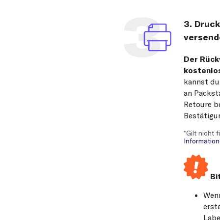
3. Druc
versend
Der Rückv
kostenlos
kannst du
an Packst
Retoure b
Bestätigun
*Gilt nicht
Information
Bi
Wenn
erst
Labe