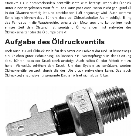
Stromkreis zur entsprechenden Kontrollleuchte wird betätigt, wenn der Öldruck
unter einen vergebenen Wert fällt. Dies kann passieren, wenn nicht genügend Öl
in der Ölwanne vorrätig ist und stattdessen Luft angesaugt wird. Auch extreme
Schieflagen können dazu führen, dass der Öldruckschalter Alarm schlägt. Bring
das Fahrzeug in die Waagerechte, schalte den Motor aus und kontrolliere nach
einiger Zeit den Ölstand. Ist genügend Öl vorhanden, ist entweder der
Öldruckschalter oder die Ölpumpe defekt.
Aufgabe des Öldruckventils
Doch auch zu viel Öldruck stellt für den Motor ein Problem dar und ist keineswegs
ein Zeichen guter Schmierung. So können z.B. Verstopfungen in der Ölleitung
dazu führen, dass der Druck stark ansteigt. Auch kaltes Öl oder Motoröl mit zu
hoher Viskosität erhöhen den Druck. Um das System zu schützen, werden
Öldruckventile verbaut, durch die der Überdruck entweichen kann. Das auch
Öldruckbegrenzungsventil genannte Bauteil öffnet sich ab ca. 5 bar.