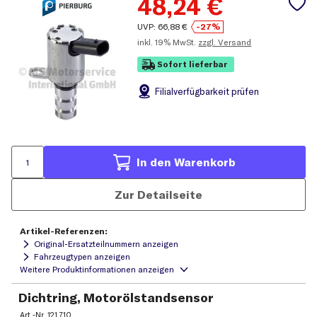
48,24
€
UVP:
66,88
€
-27%
inkl.
19% MwSt.
zzgl. Versand
Sofort lieferbar
Filial
verfügbarkeit prüfen
In den Warenkorb
Zur Detailseite
Artikel-Referenzen:
Original-Ersatzteilnummern anzeigen
Fahrzeugtypen anzeigen
Dichtring, Motorölstandsensor
Art.-Nr.
121 710