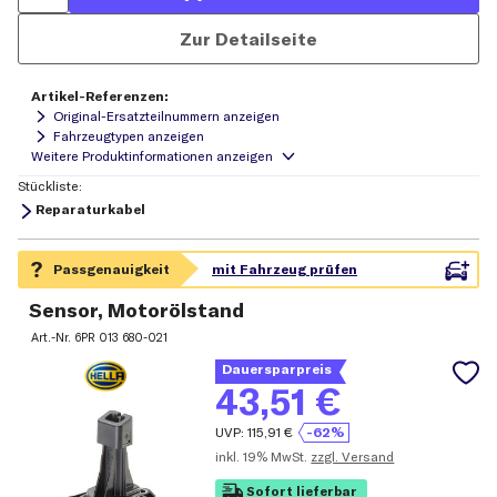
Zur Detailseite
Artikel-Referenzen:
Original-Ersatzteilnummern anzeigen
Fahrzeugtypen anzeigen
Stückliste:
Reparaturkabel
Sensor, Motorölstand
Art.-Nr.
6PR 013 680-021
Dauersparpreis
43,51
€
UVP:
115,91
€
-62%
inkl.
19% MwSt.
zzgl. Versand
Sofort lieferbar