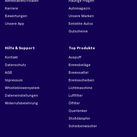
Werkstätten/Filialen
Häufige Fragen
Karriere
Automagazin
Bewertungen
Unsere Marken
Unsere App
Beliebte Autos
Gutscheine
Hilfe & Support
Top Produkte
Kontakt
Auspuff
Datenschutz
Bremsbeläge
AGB
Bremssattel
Impressum
Bremsscheiben
Whistleblowersystem
Lichtmaschine
Dateneinstellungen
Luftfilter
Widerrufsbelehrung
Ölfilter
Querlenker
Stoßdämpfer
Scheibenwischer