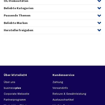
ÖL-Viskositäten
Beliebte Kategorien
Passende Themen
Beliebte Marken
Herstellerfreigaben
Über kfzteile24
Kundenservice
Über uns
Zahlung
business
plus
Versandinfo
Corporate Webseite
Retoure & Gewährleistung
Partnerprogramm
Austauschartikel