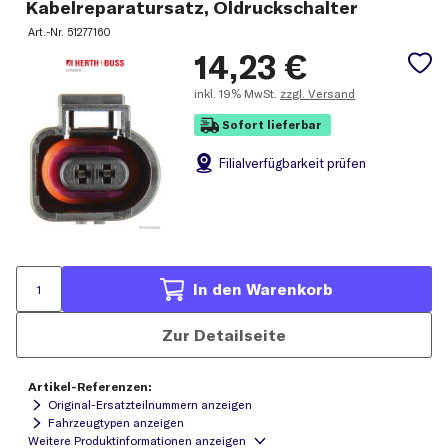
Kabelreparatursatz, Öldruckschalter
Art.-Nr.
51277160
14,23
€
inkl.
19% MwSt.
zzgl. Versand
Sofort lieferbar
Filial
verfügbarkeit prüfen
In den Warenkorb
Zur Detailseite
Artikel-Referenzen:
Original-Ersatzteilnummern anzeigen
Fahrzeugtypen anzeigen