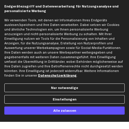
Endgerätezugriff und Datenverarbeitung für Nutzungsanalyse und
personalisierte Werbung
Artikel, Teile, Original und Bestell-Nr. dienen nur zu Vergleichszwecken und sind
Wir verwenden Tools, mit denen wir Informationen Ihres Endgeräts
keine Herkunftsbezeichnungen. Die Nennung von Namen, Warenzeichen oder
auslesen/speichern und Ihre Daten verarbeiten. Dabei setzen wir Cookies
Markennamen erfolgt nur zu Zwecken der Zuordnung unserer Artikel. Die Angaben
und ähnliche Technologien ein, um Ihnen personalisierte Werbung
von diesen in Rechnungen an Fahrzeugbesitzer sind nicht statthaft. Die Ware bleibt
anzuzeigen und nicht-personalisierte Werbung zu schalten. Mit Ihrer
bis zur Bezahlung unser Eigentum.
Einwilligung nutzen wir Tools für die Personalisierung von Inhalten und
Anzeigen, für die Nutzungsanalyse, Erstellung von Nutzerprofilen und
Die hier dargestellten Daten, insbesondere die gesamte Datenbank, dürfen nicht
Auswertung unserer Werbekampagnen sowie für Social-Media-Funktionen.
vervielfältigt werden. Die Vervielfältigung und Verbreitung der Daten und der
Ihre Daten werden auch an unsere Werbepartner weitergegeben und
Datenbank ohne vorherige Einwilligung von TecAlliance und/oder die Einbeziehung
gegebenenfalls mit weiteren Daten zusammengeführt. Ihre Einwilligung
Dritter in solche Aktivitäten ist streng verboten. Jegliche unautorisierte Nutzung von
umfasst die Übermittlung in Drittländer, wobei Behörden möglicherweise auf
Inhalten stellt eine Verletzung des Urheberrechts dar und kann rechtliche Schritte
Ihre Daten zugreifen und Ihre Betroffenenrechte nicht durchgesetzt werden
nach sich ziehen.
könnten. Ihre Einwilligung ist jederzeit widerrufbar. Weitere Informationen
finden Sie in unserer
Datenschutzerklärung
.
Vertrag widerrufen
Nur notwendige
Einstellungen
Alle zulassen
Copyright © 2026 kfzteile24.de - Alle Rechte vorbehalten.