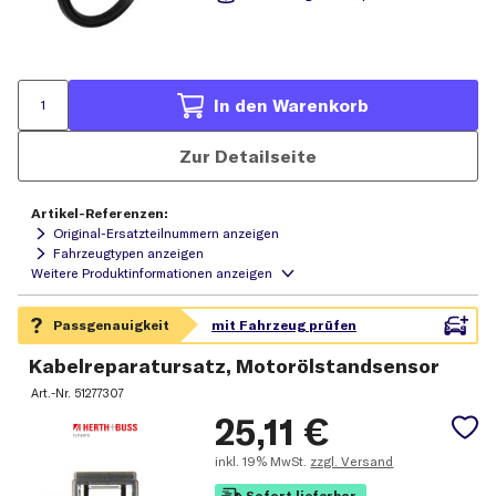
In den Warenkorb
Zur Detailseite
Artikel-Referenzen:
Original-Ersatzteilnummern anzeigen
Fahrzeugtypen anzeigen
Kabelreparatursatz, Motorölstandsensor
Art.-Nr.
51277307
25,11
€
inkl.
19% MwSt.
zzgl. Versand
Sofort lieferbar