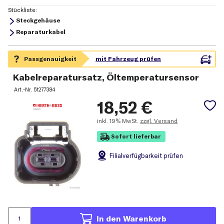
Stückliste:
Steckgehäuse
Reparaturkabel
Kabelreparatursatz, Öltemperatursensor
Art.-Nr.
51277384
18,52
€
inkl.
19% MwSt.
zzgl. Versand
Sofort lieferbar
Filial
verfügbarkeit prüfen
In den Warenkorb