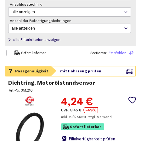
Anschlusstechnik:
Anzahl der Befestigungsbohrungen:
alle Filterkriterien anzeigen
Sortieren:
Empfohlen
Sortieren
Sofort lieferbar
Dichtring, Motorölstandsensor
Art.-Nr.
351.210
4,24
€
UVP:
8,45
€
-49%
inkl.
19% MwSt.
zzgl. Versand
Sofort lieferbar
Filial
verfügbarkeit prüfen