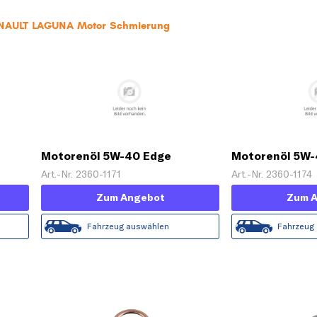
RENAULT LAGUNA Motor Schmierung
Motorenöl 5W-40 Edge
Motorenöl 5W-
[5 L]
Titanium FST [5 L]
Turbodiesel Ti
Art.-Nr. 2360-1171
Art.-Nr. 2360-1174
Zum Angebot
Zum 
Fahrzeug auswählen
Fahrzeug