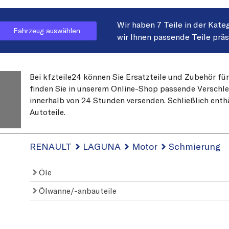
Wir haben 7 Teile in der Kate
Fahrzeug auswählen
wir Ihnen passende Teile prä
Bei kfzteile24 können Sie Ersatzteile und Zubehör fü
finden Sie in unserem Online-Shop passende Verschleiß
innerhalb von 24 Stunden versenden. Schließlich enth
Autoteile.
RENAULT
LAGUNA
Motor
Schmierung
Öle
Ölwanne/-anbauteile