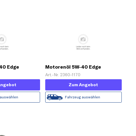
40 Edge
Motorenöl 5W-40 Edge
tanium FST [1 L]
Titanium FST [1 L]
Art.-Nr. 2360-1170
Angebot
Zum Angebot
 auswählen
Fahrzeug auswählen