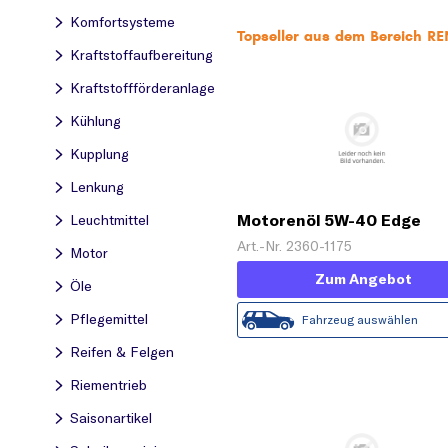
Komfortsysteme
Topseller aus dem Bereich 
Kraftstoff­aufbereitung
Kraftstoff­förderanlage
Kühlung
Kupplung
Lenkung
Motorenöl 5W-40 Edge
Leuchtmittel
Turbodiesel Titanium FST 
Art.-Nr. 2360-1175
Motor
Zum Angebot
Öle
Pflegemittel
Fahrzeug auswählen
Reifen & Felgen
Riementrieb
Saisonartikel