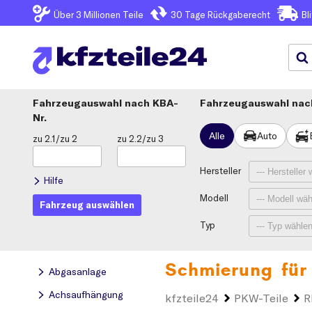
Über 3
Millionen Teile
30 Tage
Rückgaberecht
Bl
Fahrzeugauswahl
KBA-
Fahrzeugauswahl nach
Nr.
Alle
Auto
zu 2.1/zu 2
zu 2.2/zu 3
Hersteller
Hilfe
Modell
Fahrzeug auswählen
Typ
Schmierung für
Abgasanlage
Achsaufhängung
kfzteile24
PKW-Teile
R