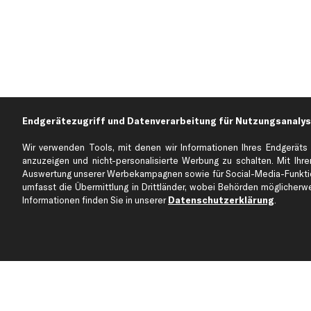
Endgerätezugriff und Datenverarbeitung für Nutzungsanalys
Wir verwenden Tools, mit denen wir Informationen Ihres Endgeräts 
anzuzeigen und nicht-personalisierte Werbung zu schalten. Mit Ihrer
Auswertung unserer Werbekampagnen sowie für Social-Media-Funktion
Über kfzteile24
Kundenservice
umfasst die Übermittlung in Drittländer, wobei Behörden möglicherwei
Über uns
Zahlung
Informationen finden Sie in unserer
Datenschutzerklärung
.
business
plus
Versandinfo
Corporate Webseite
Retoure & Gewährleistu
Partnerprogramm
Austauschartikel
Werkstätten/Filialen
Häufige Fragen
Karriere
Automagazin
Bewertungen
Unsere Marken