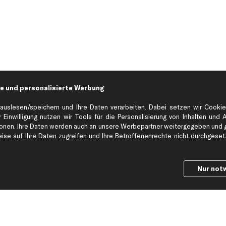
e und personalisierte Werbung
auslesen/speichern und Ihre Daten verarbeiten. Dabei setzen wir Cookie
 Einwilligung nutzen wir Tools für die Personalisierung von Inhalten und 
en. Ihre Daten werden auch an unsere Werbepartner weitergegeben und ge
Hilfe & Support
Top Produkt
se auf Ihre Daten zugreifen und Ihre Betroffenenrechte nicht durchgesetzt
Kontakt
Auspuff
Datenschutz
Bremsbeläge
ng
AGB
Bremssattel
Nur not
Impressum
Bremsscheiben
Whistleblowersystem
Lichtmaschine
Dateneinstellungen
Luftfilter
Widerrufsbelehrung
Ölfilter