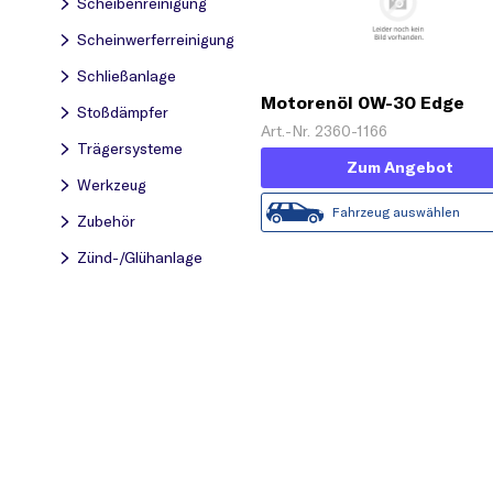
Scheibenreinigung
Scheinwerferreinigung
Schließanlage
Motorenöl 0W-30 Edge
Stoßdämpfer
Titanium FST [1 L]
Art.-Nr. 2360-1166
Trägersysteme
Zum Angebot
Werkzeug
Fahrzeug auswählen
Zubehör
Zünd-/Glühanlage