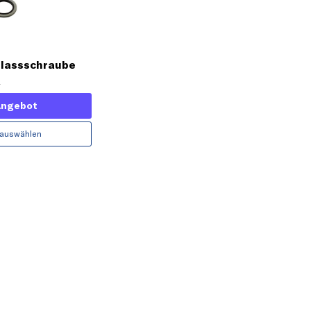
blassschraube
4
Angebot
 auswählen