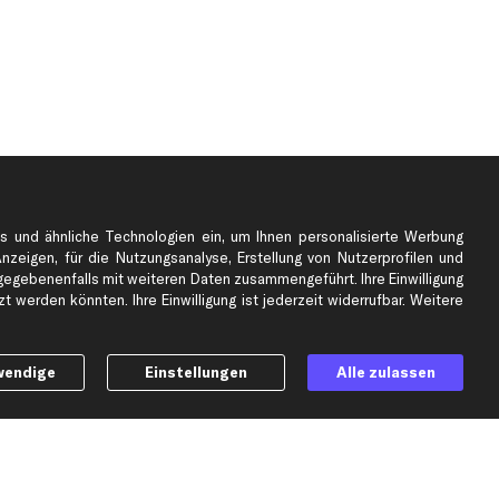
s und ähnliche Technologien ein, um Ihnen personalisierte Werbung
Anzeigen, für die Nutzungsanalyse, Erstellung von Nutzerprofilen und
gebenenfalls mit weiteren Daten zusammengeführt. Ihre Einwilligung
e
Top Automarken
 werden könnten. Ihre Einwilligung ist jederzeit widerrufbar. Weitere
Audi Ersatzteile
BMW Ersatzteile
Ford Ersatzteile
wendige
Einstellungen
Alle zulassen
Mercedes-Benz Ersatzteile
Opel Ersatzteile
Peugeot Ersatzteile
Renault Ersatzteile