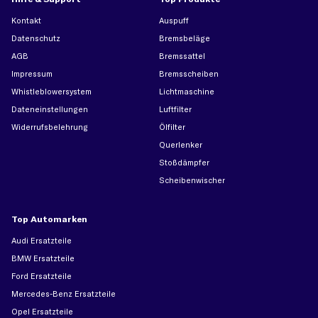
Kontakt
Auspuff
Datenschutz
Bremsbeläge
AGB
Bremssattel
Impressum
Bremsscheiben
Whistleblowersystem
Lichtmaschine
Dateneinstellungen
Luftfilter
Widerrufsbelehrung
Ölfilter
Querlenker
Stoßdämpfer
Scheibenwischer
Top Automarken
Audi Ersatzteile
BMW Ersatzteile
Ford Ersatzteile
Mercedes-Benz Ersatzteile
Opel Ersatzteile