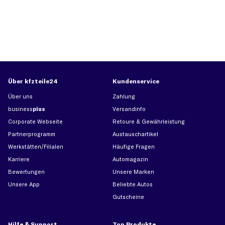
Über kfzteile24
Kundenservice
Über uns
Zahlung
business
plus
Versandinfo
Corporate Webseite
Retoure & Gewährleistung
Partnerprogramm
Austauschartikel
Werkstätten/Filialen
Häufige Fragen
Karriere
Automagazin
Bewertungen
Unsere Marken
Unsere App
Beliebte Autos
Gutscheine
Hilfe & Support
Top Produkte