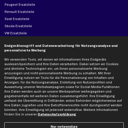
Peugeot Ersatzteile
Renault Ersatzteile
Seat Ersatzteile
Skoda Ersatzteile
VW Ersatzteile
Endgerätezugriff und Datenverarbeitung für Nutzungsanalyse und
Social Media
personalisierte Werbung
Wir verwenden Tools, mit denen wir Informationen Ihres Endgeräts
auslesen/speichern und Ihre Daten verarbeiten. Dabei setzen wir Cookies
und ähnliche Technologien ein, um Ihnen personalisierte Werbung
Jetzt APP Downloaden
anzuzeigen und nicht-personalisierte Werbung zu schalten. Mit Ihrer
Einwilligung nutzen wir Tools für die Personalisierung von Inhalten und
Anzeigen, für die Nutzungsanalyse, Erstellung von Nutzerprofilen und
Auswertung unserer Werbekampagnen sowie für Social-Media-Funktionen.
Ihre Daten werden auch an unsere Werbepartner weitergegeben und
gegebenenfalls mit weiteren Daten zusammengeführt. Ihre Einwilligung
kfzteile24 Newsletter
umfasst die Übermittlung in Drittländer, wobei Behörden möglicherweise auf
Ihre Daten zugreifen und Ihre Betroffenenrechte nicht durchgesetzt werden
Alle Angebote, Rabatte & Specials.
könnten. Ihre Einwilligung ist jederzeit widerrufbar. Weitere Informationen
finden Sie in unserer
Datenschutzerklärung
.
Nur notwendige
Ich möchte über aktuelle Vorteile und Angebote im Shop informiert werden und