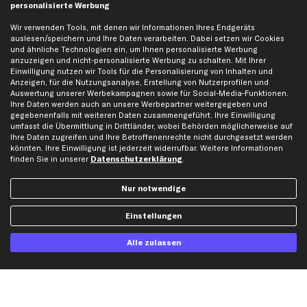
personalisierte Werbung
Mercedes-Benz Ersatzteile
Opel Ersatzteile
Wir verwenden Tools, mit denen wir Informationen Ihres Endgeräts
auslesen/speichern und Ihre Daten verarbeiten. Dabei setzen wir Cookies
Peugeot Ersatzteile
und ähnliche Technologien ein, um Ihnen personalisierte Werbung
Renault Ersatzteile
anzuzeigen und nicht-personalisierte Werbung zu schalten. Mit Ihrer
Einwilligung nutzen wir Tools für die Personalisierung von Inhalten und
Seat Ersatzteile
Anzeigen, für die Nutzungsanalyse, Erstellung von Nutzerprofilen und
Skoda Ersatzteile
Auswertung unserer Werbekampagnen sowie für Social-Media-Funktionen.
Ihre Daten werden auch an unsere Werbepartner weitergegeben und
VW Ersatzteile
gegebenenfalls mit weiteren Daten zusammengeführt. Ihre Einwilligung
umfasst die Übermittlung in Drittländer, wobei Behörden möglicherweise auf
Ihre Daten zugreifen und Ihre Betroffenenrechte nicht durchgesetzt werden
Social Media
könnten. Ihre Einwilligung ist jederzeit widerrufbar. Weitere Informationen
finden Sie in unserer
Datenschutzerklärung
.
Nur notwendige
Jetzt APP Downloaden
Einstellungen
Alle zulassen
kfzteile24 Newsletter
Alle Angebote, Rabatte & Specials.