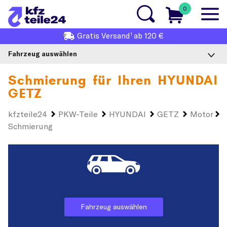
0
1
Gratis
Versand
ab 120 €
Fahrzeug auswählen
Schmierung für Ihren
HYUNDAI
GETZ
kfzteile24
PKW-Teile
HYUNDAI
GETZ
Motor
Schmierung
Fahrzeug auswählen