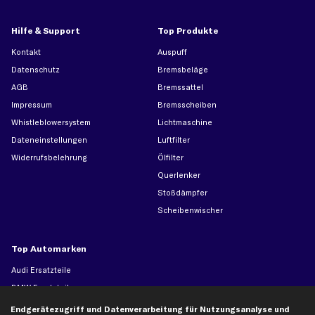
Hilfe & Support
Top Produkte
Kontakt
Auspuff
Datenschutz
Bremsbeläge
AGB
Bremssattel
Impressum
Bremsscheiben
Whistleblowersystem
Lichtmaschine
Dateneinstellungen
Luftfilter
Widerrufsbelehrung
Ölfilter
Querlenker
Stoßdämpfer
Scheibenwischer
Top Automarken
Audi Ersatzteile
BMW Ersatzteile
Ford Ersatzteile
Endgerätezugriff und Datenverarbeitung für Nutzungsanalyse und