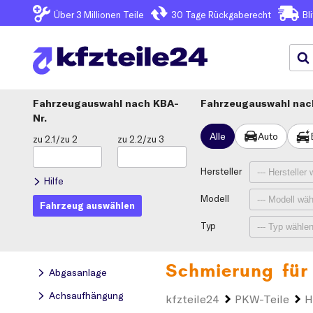
Über 3
Millionen Teile
30 Tage
Rückgaberecht
Bl
Fahrzeugauswahl
KBA-
Fahrzeugauswahl nach
Nr.
Alle
Auto
zu 2.1/zu 2
zu 2.2/zu 3
Hersteller
Hilfe
Modell
Fahrzeug auswählen
Typ
Schmierung für
Abgasanlage
Achsaufhängung
kfzteile24
PKW-Teile
H