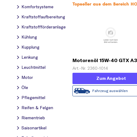
Topseller aus dem Bereich 
Komfortsysteme
Kraftstoff­aufbereitung
Kraftstoff­förderanlage
Kühlung
Kupplung
Lenkung
Motorenöl 15W-40 GTX A
[1 L]
Leuchtmittel
Art.-Nr. 2360-1014
Motor
Zum Angebot
Öle
Fahrzeug auswählen
Pflegemittel
Reifen & Felgen
Riementrieb
Saisonartikel