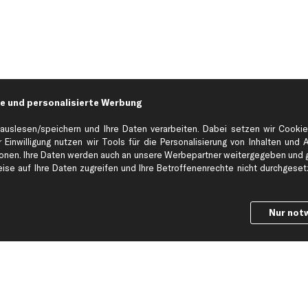
e und personalisierte Werbung
auslesen/speichern und Ihre Daten verarbeiten. Dabei setzen wir Cookie
 Einwilligung nutzen wir Tools für die Personalisierung von Inhalten und 
en. Ihre Daten werden auch an unsere Werbepartner weitergegeben und ge
Hilfe & Support
Top Produkt
se auf Ihre Daten zugreifen und Ihre Betroffenenrechte nicht durchgesetzt
Kontakt
Auspuff
Datenschutz
Bremsbeläge
Nur not
ng
AGB
Bremssattel
Impressum
Bremsscheiben
Whistleblowersystem
Lichtmaschine
Dateneinstellungen
Luftfilter
Widerrufsbelehrung
Ölfilter
Querlenker