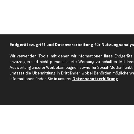
Endgerätezugriff und Datenverarbeitung für Nutzungsanalys
Wir verwenden Tools, mit denen wir Informationen Ihres Endgeräts 
anzuzeigen und nicht-personalisierte Werbung zu schalten. Mit Ihrer
Auswertung unserer Werbekampagnen sowie für Social-Media-Funktion
Über kfzteile24
Kundenservice
umfasst die Übermittlung in Drittländer, wobei Behörden möglicherwei
Über uns
Zahlung
Informationen finden Sie in unserer
Datenschutzerklärung
.
business
plus
Versandinfo
Corporate Webseite
Retoure & Gewährleistu
Partnerprogramm
Austauschartikel
Werkstätten/Filialen
Häufige Fragen
Karriere
Automagazin
Bewertungen
Unsere Marken
Unsere App
Beliebte Autos