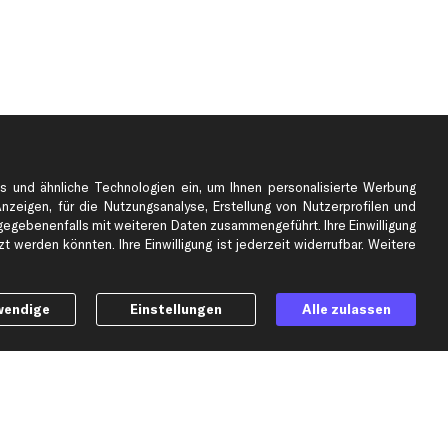
s und ähnliche Technologien ein, um Ihnen personalisierte Werbung
Anzeigen, für die Nutzungsanalyse, Erstellung von Nutzerprofilen und
gebenenfalls mit weiteren Daten zusammengeführt. Ihre Einwilligung
e
Top Automarken
 werden könnten. Ihre Einwilligung ist jederzeit widerrufbar. Weitere
Audi Ersatzteile
BMW Ersatzteile
wendige
Einstellungen
Alle zulassen
Ford Ersatzteile
Mercedes-Benz Ersatzteile
Opel Ersatzteile
Peugeot Ersatzteile
Renault Ersatzteile
Seat Ersatzteile