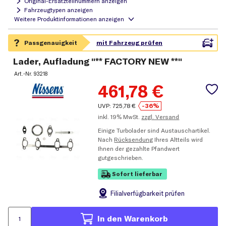
Original-Ersatzteilnummern anzeigen
Fahrzeugtypen anzeigen
Lader, Aufladung "** FACTORY NEW **"
Art.-Nr.
93218
461,78
€
UVP:
725,78
€
-36%
inkl.
19% MwSt.
zzgl. Versand
Einige Turbolader sind Austauschartikel.
Nach
Rücksendung
Ihres Altteils wird
Ihnen der gezahlte Pfandwert
gutgeschrieben.
Sofort lieferbar
Filial
verfügbarkeit prüfen
In den Warenkorb