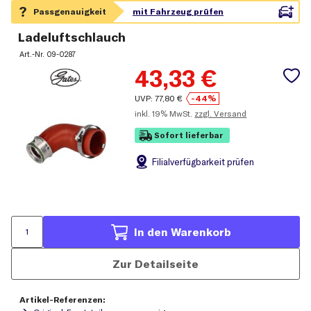
Ladeluftschlauch
Art.-Nr.
09-0287
43,33
€
UVP:
77,80
€
-44%
inkl.
19% MwSt.
zzgl. Versand
Sofort lieferbar
Filial
verfügbarkeit prüfen
In den Warenkorb
Zur Detailseite
Artikel-Referenzen: