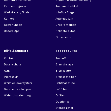
Partnerprogramm
Austauschartikel
Werkstätten/Filialen
Häufige Fragen
Karriere
Automagazin
Bewertungen
Unsere Marken
Unsere App
Beliebte Autos
Gutscheine
Hilfe & Support
Top Produkte
Kontakt
Auspuff
Datenschutz
Bremsbeläge
AGB
Bremssattel
Impressum
Bremsscheiben
Whistleblowersystem
Lichtmaschine
Dateneinstellungen
Luftfilter
Widerrufsbelehrung
Ölfilter
Querlenker
Stoßdämpfer