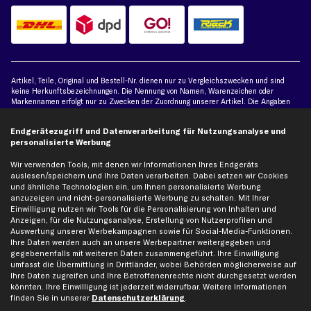
Artikel, Teile, Original und Bestell-Nr. dienen nur zu Vergleichszwecken und sind
keine Herkunftsbezeichnungen. Die Nennung von Namen, Warenzeichen oder
Markennamen erfolgt nur zu Zwecken der Zuordnung unserer Artikel. Die Angaben
von diesen in Rechnungen an Fahrzeugbesitzer sind nicht statthaft. Die Ware bleibt
bis zur Bezahlung unser Eigentum.
Endgerätezugriff und Datenverarbeitung für Nutzungsanalyse und
personalisierte Werbung
Die hier dargestellten Daten, insbesondere die gesamte Datenbank, dürfen nicht
vervielfältigt werden. Die Vervielfältigung und Verbreitung der Daten und der
Wir verwenden Tools, mit denen wir Informationen Ihres Endgeräts
Datenbank ohne vorherige Einwilligung von TecAlliance und/oder die Einbeziehung
auslesen/speichern und Ihre Daten verarbeiten. Dabei setzen wir Cookies
Dritter in solche Aktivitäten ist streng verboten. Jegliche unautorisierte Nutzung von
und ähnliche Technologien ein, um Ihnen personalisierte Werbung
Inhalten stellt eine Verletzung des Urheberrechts dar und kann rechtliche Schritte
anzuzeigen und nicht-personalisierte Werbung zu schalten. Mit Ihrer
nach sich ziehen.
Einwilligung nutzen wir Tools für die Personalisierung von Inhalten und
Anzeigen, für die Nutzungsanalyse, Erstellung von Nutzerprofilen und
Vertrag widerrufen
Auswertung unserer Werbekampagnen sowie für Social-Media-Funktionen.
Ihre Daten werden auch an unsere Werbepartner weitergegeben und
gegebenenfalls mit weiteren Daten zusammengeführt. Ihre Einwilligung
umfasst die Übermittlung in Drittländer, wobei Behörden möglicherweise auf
Ihre Daten zugreifen und Ihre Betroffenenrechte nicht durchgesetzt werden
könnten. Ihre Einwilligung ist jederzeit widerrufbar. Weitere Informationen
finden Sie in unserer
Datenschutzerklärung
.