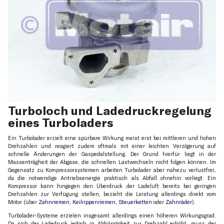
Turboloch und Ladedruckregelung
eines Turboladers
Ein Turbolader erzielt eine spürbare Wirkung meist erst bei mittleren und hohen
Drehzahlen und reagiert zudem oftmals mit einer leichten Verzögerung auf
schnelle Änderungen der Gaspedalstellung. Der Grund hierfür liegt in der
Massenträgheit der Abgase, die schnellen Lastwechseln nicht folgen können. Im
Gegensatz zu Kompressorsystemen arbeiten Turbolader aber nahezu verlustfrei,
da die notwendige Antriebsenergie praktisch als Abfall ohnehin vorliegt. Ein
Kompressor kann hingegen den Überdruck der Ladeluft bereits bei geringen
Drehzahlen zur Verfügung stellen, bezieht die Leistung allerdings direkt vom
Motor (über
Zahnriemen
,
Keilrippenriemen
,
Steuerketten
oder
Zahnräder
).
Turbolader-Systeme erzielen insgesamt allerdings einen höheren Wirkungsgrad.
Da sich der Ladedruck jedoch in Abhängigkeit zur Drehzahl erhöht, muss der