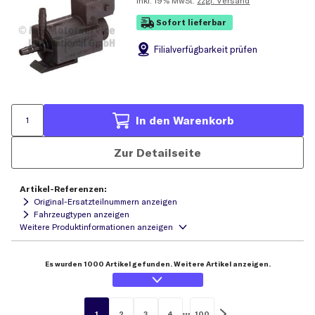
inkl.
19% MwSt.
zzgl. Versand
Sofort lieferbar
Filial
verfügbarkeit prüfen
In den Warenkorb
Zur Detailseite
Artikel-Referenzen:
Original-Ersatzteilnummern anzeigen
Fahrzeugtypen anzeigen
Es wurden 1000 Artikel gefunden. Weitere Artikel anzeigen.
1
2
3
4
100