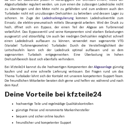
Abgasturbolader reguliert werden, um zum einen die zulässigen Ladedrücke nicht
zu übersteigen und den Motor nicht zu gefährden und zum anderen auch den
Turbolader nicht mit unzulässigen Drehzahlen zu betreiben und dessen Lager zu
schonen. Im Zuge der
Ladedruckregulierung
kommen Ladedruckventile zum
Einsatz, die elektro-pneumatisch mittels Steuergerät arbeiten. Wird der Druck zu
hoch, öffnet sich ein Bypass, der einen Teil der Abgase am Turbinenrad
vorbeiführt. Das Bypassventil und seine Komponenten sind starken Belastungen
ausgesetzt und störanfällig. Um auch bei niedrigen Drehzahlen möglichst schnell
einen Ladededruck aufbauen zu können, verwendet man sogenannte VTG
(Variabel Turbinengeometrie) Turbolader. Durch die Verstellmöglichkeit der
Leitschaufeln kann sich der Ladedruck optimal aufbauen und so dem
sogenannten Turboloch entgegenwirken. Eine Überlastung im hohen
Drehzahlbereich lässt sich ebenfalls verhindern.
Bei kfzteile24 kannst du die hochwertigen Komponenten der
Abgasanlage
günstig
kaufen und auf eine schnelle Lieferung vertrauen. Bei Fragen rund um das
Thema Turbolader lohnt sich der Kontakt mit unserem kompetenten Support-Team.
Die freundlichen Mitarbeiter beraten dich gerne und helfen vor, während und nach
dem Kauf.
Deine Vorteile bei kfzteile24
hochwertige Teile und regelmäßige Qualitätskontrollen
günstige Preise und renommierte Markenhersteller
bequem und sicher online kaufen
freundlicher und kompetenter Support