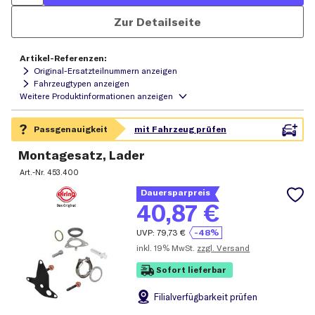
Zur Detailseite
Artikel-Referenzen:
Original-Ersatzteilnummern anzeigen
Fahrzeugtypen anzeigen
Montagesatz, Lader
Art.-Nr.
453.400
Dauersparpreis
40,87
€
UVP:
79,73
€
-48%
inkl.
19% MwSt.
zzgl. Versand
Sofort lieferbar
Filial
verfügbarkeit prüfen