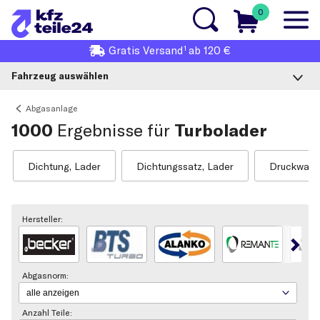
0
1
Gratis
Versand
ab 120 €
Fahrzeug auswählen
Abgasanlage
1000
Ergebnisse für
Turbolader
Dichtung, Lader
Dichtungssatz, Lader
Druckwandl
Hersteller:
Abgasnorm:
Anzahl Teile: