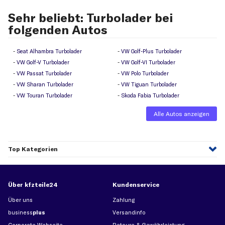
Sehr beliebt: Turbolader bei
folgenden Autos
Seat Alhambra Turbolader
VW Golf-Plus Turbolader
VW Golf-V Turbolader
VW Golf-VI Turbolader
VW Passat Turbolader
VW Polo Turbolader
VW Sharan Turbolader
VW Tiguan Turbolader
VW Touran Turbolader
Skoda Fabia Turbolader
Alle Autos anzeigen
Top Kategorien
Über kfzteile24
Kundenservice
Über uns
Zahlung
business
plus
Versandinfo
Corporate Webseite
Retoure & Gewährleistung