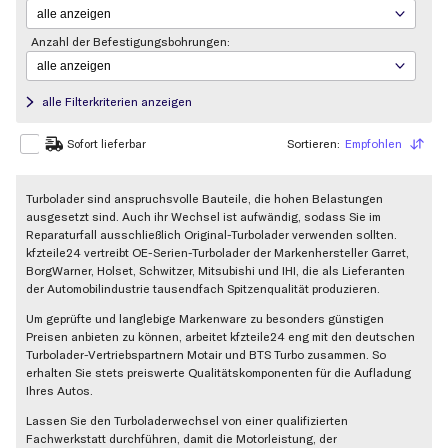
Anzahl der Befestigungsbohrungen:
alle Filterkriterien anzeigen
Sortieren:
Empfohlen
Sortieren
Sofort lieferbar
Turbolader sind anspruchsvolle Bauteile, die hohen Belastungen
ausgesetzt sind. Auch ihr Wechsel ist aufwändig, sodass Sie im
Reparaturfall ausschließlich Original-Turbolader verwenden sollten.
kfzteile24 vertreibt OE-Serien-Turbolader der Markenhersteller Garret,
BorgWarner, Holset, Schwitzer, Mitsubishi und IHI, die als Lieferanten
der Automobilindustrie tausendfach Spitzenqualität produzieren.
Um geprüfte und langlebige Markenware zu besonders günstigen
Preisen anbieten zu können, arbeitet kfzteile24 eng mit den deutschen
Turbolader-Vertriebspartnern Motair und BTS Turbo zusammen. So
erhalten Sie stets preiswerte Qualitätskomponenten für die Aufladung
Ihres Autos.
Lassen Sie den Turboladerwechsel von einer qualifizierten
Fachwerkstatt durchführen, damit die Motorleistung, der