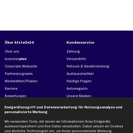
Über kfzteile24
Kundenservice
Über uns
Zahlung
business
plus
Versandinfo
Corporate Webseite
Retoure & Gewährleistung
Partnerprogramm
Austauschartikel
Werkstätten/Filialen
Häufige Fragen
Karriere
Automagazin
Bewertungen
Unsere Marken
Unsere App
Beliebte Autos
Endgerätezugriff und Datenverarbeitung für Nutzungsanalyse und
Gutscheine
personalisierte Werbung
Wir verwenden Tools, mit denen wir Informationen Ihres Endgeräts
auslesen/speichern und Ihre Daten verarbeiten. Dabei setzen wir Cookies
Hilfe & Support
Top Produkte
und ähnliche Technologien ein, um Ihnen personalisierte Werbung