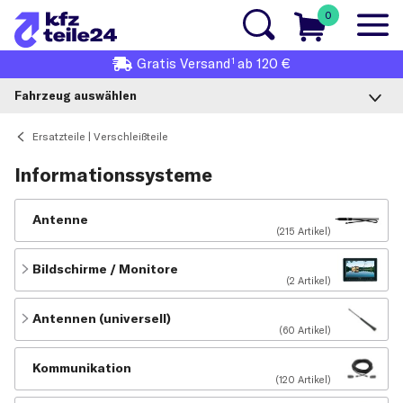
0
1
Gratis
Versand
ab 120 €
Fahrzeug auswählen
Ersatzteile | Verschleißteile
Informationssysteme
Antenne
(215 Artikel)
Bildschirme / Monitore
(2 Artikel)
Antennen (universell)
(60 Artikel)
Kommunikation
(120 Artikel)