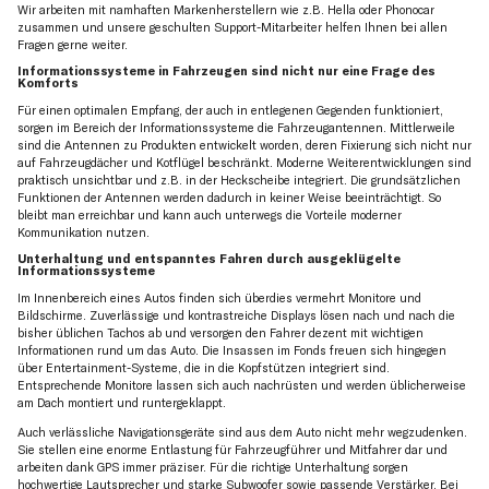
Wir arbeiten mit namhaften Markenherstellern wie z.B. Hella oder Phonocar
zusammen und unsere geschulten Support-Mitarbeiter helfen Ihnen bei allen
Fragen gerne weiter.
Informationssysteme in Fahrzeugen sind nicht nur eine Frage des
Komforts
Für einen optimalen Empfang, der auch in entlegenen Gegenden funktioniert,
sorgen im Bereich der Informationssysteme die Fahrzeugantennen. Mittlerweile
sind die Antennen zu Produkten entwickelt worden, deren Fixierung sich nicht nur
auf Fahrzeugdächer und Kotflügel beschränkt. Moderne Weiterentwicklungen sind
praktisch unsichtbar und z.B. in der Heckscheibe integriert. Die grundsätzlichen
Funktionen der Antennen werden dadurch in keiner Weise beeinträchtigt. So
bleibt man erreichbar und kann auch unterwegs die Vorteile moderner
Kommunikation nutzen.
Unterhaltung und entspanntes Fahren durch ausgeklügelte
Informationssysteme
Im Innenbereich eines Autos finden sich überdies vermehrt Monitore und
Bildschirme. Zuverlässige und kontrastreiche Displays lösen nach und nach die
bisher üblichen Tachos ab und versorgen den Fahrer dezent mit wichtigen
Informationen rund um das Auto. Die Insassen im Fonds freuen sich hingegen
über Entertainment-Systeme, die in die Kopfstützen integriert sind.
Entsprechende Monitore lassen sich auch nachrüsten und werden üblicherweise
am Dach montiert und runtergeklappt.
Auch verlässliche Navigationsgeräte sind aus dem Auto nicht mehr wegzudenken.
Sie stellen eine enorme Entlastung für Fahrzeugführer und Mitfahrer dar und
arbeiten dank GPS immer präziser. Für die richtige Unterhaltung sorgen
hochwertige Lautsprecher und starke Subwoofer sowie passende Verstärker. Bei