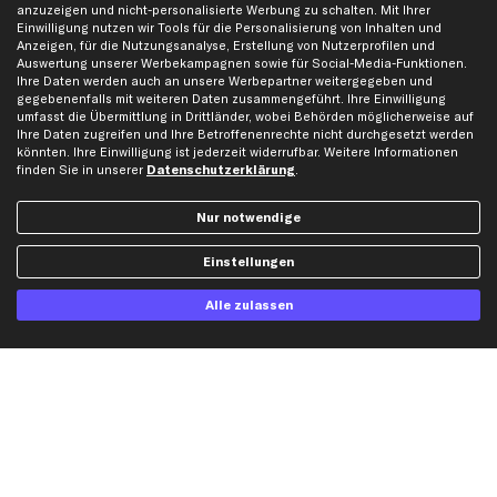
anzuzeigen und nicht-personalisierte Werbung zu schalten. Mit Ihrer
Kontakt
Auspuff
Einwilligung nutzen wir Tools für die Personalisierung von Inhalten und
Datenschutz
Bremsbeläge
Anzeigen, für die Nutzungsanalyse, Erstellung von Nutzerprofilen und
Auswertung unserer Werbekampagnen sowie für Social-Media-Funktionen.
AGB
Bremssattel
Ihre Daten werden auch an unsere Werbepartner weitergegeben und
Impressum
Bremsscheiben
gegebenenfalls mit weiteren Daten zusammengeführt. Ihre Einwilligung
umfasst die Übermittlung in Drittländer, wobei Behörden möglicherweise auf
Whistleblowersystem
Lichtmaschine
Ihre Daten zugreifen und Ihre Betroffenenrechte nicht durchgesetzt werden
Dateneinstellungen
Luftfilter
könnten. Ihre Einwilligung ist jederzeit widerrufbar. Weitere Informationen
finden Sie in unserer
Datenschutzerklärung
.
Widerrufsbelehrung
Ölfilter
Querlenker
Nur notwendige
Stoßdämpfer
Scheibenwischer
Einstellungen
Alle zulassen
Top Automarken
Audi Ersatzteile
BMW Ersatzteile
Ford Ersatzteile
Mercedes-Benz Ersatzteile
Opel Ersatzteile
Peugeot Ersatzteile