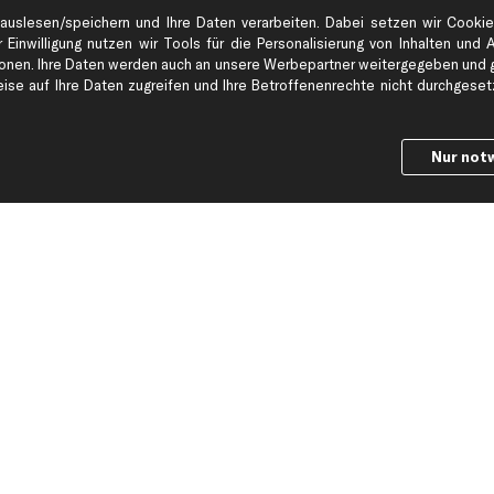
auslesen/speichern und Ihre Daten verarbeiten. Dabei setzen wir Cookie
 Einwilligung nutzen wir Tools für die Personalisierung von Inhalten und 
en. Ihre Daten werden auch an unsere Werbepartner weitergegeben und ge
se auf Ihre Daten zugreifen und Ihre Betroffenenrechte nicht durchgesetzt
Hilfe & Support
Top Produkt
Kontakt
Auspuff
Nur not
Datenschutz
Bremsbeläge
ng
AGB
Bremssattel
Impressum
Bremsscheiben
Whistleblowersystem
Lichtmaschine
Dateneinstellungen
Luftfilter
Widerrufsbelehrung
Ölfilter
Querlenker
Stoßdämpfer
Scheibenwisch