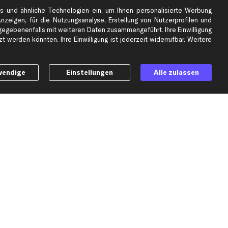
s und ähnliche Technologien ein, um Ihnen personalisierte Werbung
Anzeigen, für die Nutzungsanalyse, Erstellung von Nutzerprofilen und
gebenenfalls mit weiteren Daten zusammengeführt. Ihre Einwilligung
 werden könnten. Ihre Einwilligung ist jederzeit widerrufbar. Weitere
e
Top Automarken
Audi Ersatzteile
wendige
Einstellungen
Alle zulassen
BMW Ersatzteile
Ford Ersatzteile
Mercedes-Benz Ersatzteile
Opel Ersatzteile
Peugeot Ersatzteile
Renault Ersatzteile
Seat Ersatzteile
Skoda Ersatzteile
er
VW Ersatzteile
Social Media