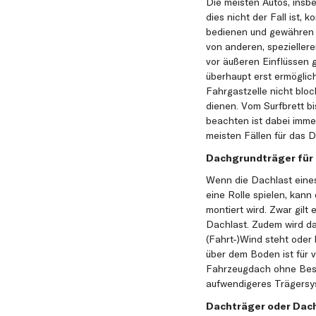
Die meisten Autos, insb
dies nicht der Fall ist,
bedienen und gewähren s
von anderen, spezieller
vor äußeren Einflüssen 
überhaupt erst ermöglic
Fahrgastzelle nicht bloc
dienen. Vom Surfbrett b
beachten ist dabei immer
meisten Fällen für das 
Dachgrundträger für
Wenn die Dachlast eines
eine Rolle spielen, kan
montiert wird. Zwar gilt 
Dachlast. Zudem wird das
(Fahrt-)Wind steht oder 
über dem Boden ist für 
Fahrzeugdach ohne Besc
aufwendigeres Trägersys
Dachträger oder Dach