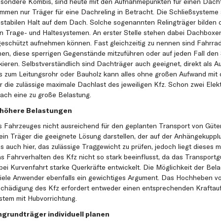
esondere Kombis, sind heute mit den Aufnahmepunkten für einen Dacht
 kommen nur Träger für eine Dachreling in Betracht. Die Schließsysteme
tabilen Halt auf dem Dach. Solche sogenannten Relingträger bilden 
en Trage- und Haltesystemen. An erster Stelle stehen dabei Dachboxen
geschützt aufnehmen können. Fast gleichzeitig zu nennen sind Fahrra
hen, diese sperrigen Gegenstände mitzuführen oder auf jeden Fall den
kieren. Selbstverständlich sind Dachträger auch geeignet, direkt als 
is zum Leitungsrohr oder Bauholz kann alles ohne großen Aufwand mit
 die zulässige maximale Dachlast des jeweiligen Kfz. Schon zwei Elekt
Dach eine zu große Belastung.
 höhere Belastungen
 Fahrzeuges nicht ausreichend für den geplanten Transport von Güter
n ein Träger die geeignete Lösung darstellen, der auf der Anhängekupp
es auch hier, das zulässige Traggewicht zu prüfen, jedoch liegt dieses m
 Fahrverhalten des Kfz nicht so stark beeinflusst, da das Transportgu
bei Kurvenfahrt starke Querkräfte entwickelt. Die Möglichkeit der Bel
viele Anwender ebenfalls ein gewichtiges Argument. Das Hochheben v
hädigung des Kfz erfordert entweder einen entsprechenden Kraftauf
tem mit Hubvorrichtung.
grundträger individuell planen