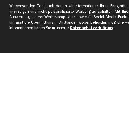
Wir verwenden Tools, mit denen wir Informationen Ihres Endgeräts 
anzuzeigen und nicht-personalisierte Werbung zu schalten. Mit Ihrer
Auswertung unserer Werbekampagnen sowie für Social-Media-Funktion
umfasst die Übermittlung in Drittländer, wobei Behörden möglicherwei
Informationen finden Sie in unserer
Datenschutzerklärung
.
Über kfzteile24
Kundenservice
Über uns
Zahlung
business
plus
Versandinfo
Corporate Webseite
Retoure & Gewährleistu
Partnerprogramm
Austauschartikel
Werkstätten/Filialen
Häufige Fragen
Karriere
Automagazin
Bewertungen
Unsere Marken
Unsere App
Beliebte Autos
Gutscheine
Jetzt APP Downloaden