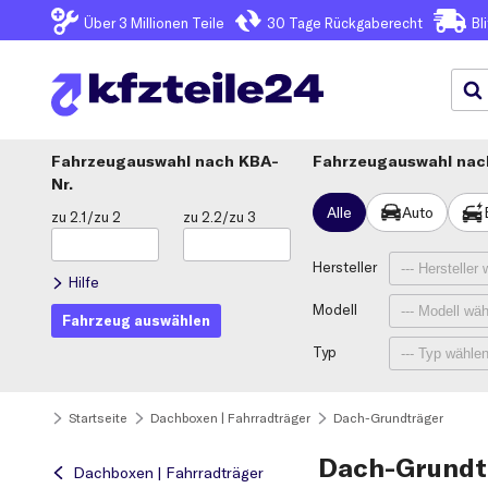
Über 3
Millionen Teile
30 Tage
Rückgaberecht
Bl
Fahrzeugauswahl
KBA-
Fahrzeugauswahl nach
Nr.
Alle
Auto
zu 2.1/zu 2
zu 2.2/zu 3
Hersteller
Hilfe
Modell
Fahrzeug auswählen
Typ
Startseite
Dachboxen | Fahrradträger
Dach-Grundträger
Dach-Grundt
Dachboxen | Fahrradträger