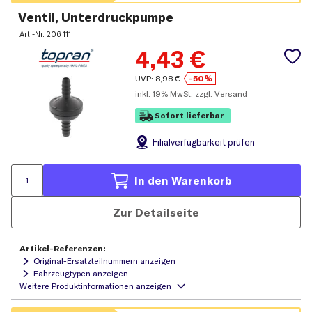
Ventil, Unterdruckpumpe
Art.-Nr.
206 111
4,43
€
UVP:
8,98
€
-50%
inkl.
19% MwSt.
zzgl. Versand
Sofort lieferbar
Filial
verfügbarkeit prüfen
In den Warenkorb
Zur Detailseite
Artikel-Referenzen:
Original-Ersatzteilnummern anzeigen
Fahrzeugtypen anzeigen