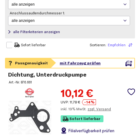
Anschlussaußendurchmesser 1:
alle Filterkriterien anzeigen
Sortieren:
Empfohlen
Sortieren
Sofort lieferbar
Dichtung, Unterdruckpumpe
Art.-Nr.
876.661
10,12
€
UVP:
11,78
€
-14%
inkl.
19% MwSt.
zzgl. Versand
Sofort lieferbar
Filial
verfügbarkeit prüfen