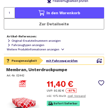
Filial
verfügbarkeit prüfen
In den Warenkorb
Zur Detailseite
Artikel-Referenzen:
Original-Ersatzteilnummern anzeigen
Fahrzeugtypen anzeigen
Membran, Unterdruckpumpe
Art.-Nr.
02442
11,40
€
UVP:
92,82
€
-87%
inkl.
19% MwSt.
zzgl. Versand
Sofort lieferbar