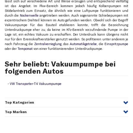
lässt sich auf verschiedene Art und Weise erzeugen und entsprechend vielfältig
ist das Angebot. Im Pkw-Bereich kommen jedoch häufig Kolbenpumpen mit
Stößelantrieb zum Einsatz, die ähnlich wie eine Luftpumpe funktionieren und
durch die
Nockenwelle
angetrieben werden. Auch sogenannte Schiebepumpen mit
exzentrischem Drehteil können im Auto gefunden werden. Obwohl sich der Begriff
Vakuumpumpe für das Bauteil etablieren konnte, trifft die Bezeichnung
Unterdruckpumpe eher zu, da keine im Kfz-Bereich vorzufindende Pumpe in der
Lage ist, ein echtes Vakuum zu erschaffen. Der Unterdruck kann übrigens nicht
nur für den Bremskraftverstärker genutzt werden. So profitieren unter anderem je
nach Fahrzeug die
Zentralverrieglung
, das
Automatikgetriebe
, die
Einspritzpumpe
oder der
Tempomat
von einer funktionierenden Unterdruckpumpe.
Sehr beliebt: Vakuumpumpe bei
folgenden Autos
VW Transporter-T4 Vakuumpumpe
Top Kategorien
Top Marken