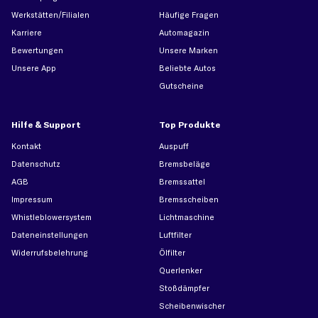
Werkstätten/Filialen
Häufige Fragen
Karriere
Automagazin
Bewertungen
Unsere Marken
Unsere App
Beliebte Autos
Gutscheine
Hilfe & Support
Top Produkte
Kontakt
Auspuff
Datenschutz
Bremsbeläge
AGB
Bremssattel
Impressum
Bremsscheiben
Whistleblowersystem
Lichtmaschine
Dateneinstellungen
Luftfilter
Widerrufsbelehrung
Ölfilter
Querlenker
Stoßdämpfer
Scheibenwischer