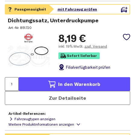
Dichtungssatz, Unterdruckpumpe
Art.-Nr.
B51.720
8,19
€
inkl.
19% MwSt.
zzgl. Versand
Sofort lieferbar
Filial
verfügbarkeit prüfen
In den Warenkorb
Zur Detailseite
Artikel-Referenzen:
Fahrzeugtypen anzeigen