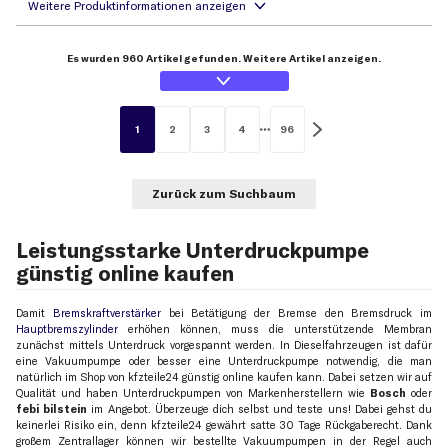
Es wurden 960 Artikel gefunden. Weitere Artikel anzeigen.
1
2
3
4
96
Zurück zum Suchbaum
Leistungsstarke Unterdruckpumpe
günstig online kaufen
Damit
Bremskraftverstärker
bei Betätigung der Bremse den Bremsdruck im
Hauptbremszylinder
erhöhen können, muss die unterstützende Membran
zunächst mittels Unterdruck vorgespannt werden. In Dieselfahrzeugen ist dafür
eine Vakuumpumpe oder besser eine Unterdruckpumpe notwendig, die man
natürlich im Shop von kfzteile24 günstig online kaufen kann. Dabei setzen wir auf
Qualität und haben Unterdruckpumpen von Markenherstellern wie
Bosch
oder
febi bilstein
im Angebot. Überzeuge dich selbst und teste uns! Dabei gehst du
keinerlei Risiko ein, denn kfzteile24 gewährt satte 30 Tage Rückgaberecht. Dank
großem Zentrallager können wir bestellte Vakuumpumpen in der Regel auch