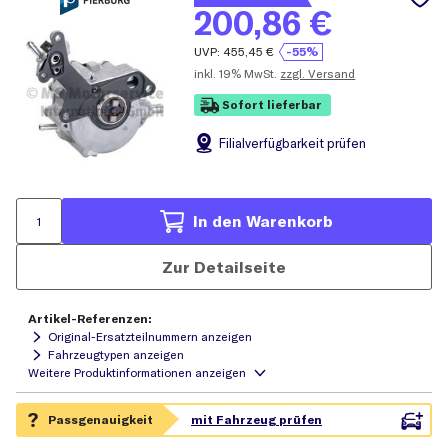
200,86
€
UVP:
455,45
€
-55%
inkl.
19% MwSt.
zzgl. Versand
Sofort lieferbar
Filial
verfügbarkeit prüfen
In den Warenkorb
Zur Detailseite
Artikel-Referenzen:
Original-Ersatzteilnummern anzeigen
Fahrzeugtypen anzeigen