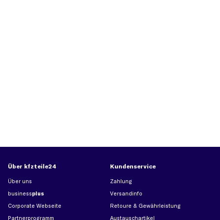
Über kfzteile24
Kundenservice
Über uns
Zahlung
business
plus
Versandinfo
Corporate Webseite
Retoure & Gewährleistung
Partnerprogramm
Austauschartikel