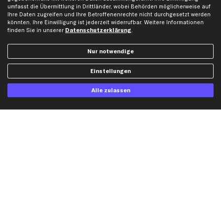
umfasst die Übermittlung in Drittländer, wobei Behörden möglicherweise auf
Ihre Daten zugreifen und Ihre Betroffenenrechte nicht durchgesetzt werden
könnten. Ihre Einwilligung ist jederzeit widerrufbar. Weitere Informationen
finden Sie in unserer
Datenschutzerklärung
.
Artikel, Teile, Original und Bestell-Nr. dienen nur zu Vergleichszwecken und sind
keine Herkunftsbezeichnungen. Die Nennung von Namen, Warenzeichen oder
Nur notwendige
Markennamen erfolgt nur zu Zwecken der Zuordnung unserer Artikel. Die Angaben
von diesen in Rechnungen an Fahrzeugbesitzer sind nicht statthaft. Die Ware bleibt
Einstellungen
bis zur Bezahlung unser Eigentum.
Die hier dargestellten Daten, insbesondere die gesamte Datenbank, dürfen nicht
Alle zulassen
vervielfältigt werden. Die Vervielfältigung und Verbreitung der Daten und der
Datenbank ohne vorherige Einwilligung von TecAlliance und/oder die Einbeziehung
Dritter in solche Aktivitäten ist streng verboten. Jegliche unautorisierte Nutzung von
Inhalten stellt eine Verletzung des Urheberrechts dar und kann rechtliche Schritte
nach sich ziehen.
Vertrag widerrufen