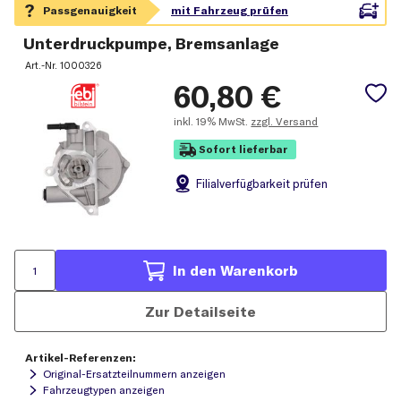
Unterdruckpumpe, Bremsanlage
Art.-Nr.
1000326
60,80
€
inkl.
19% MwSt.
zzgl. Versand
Sofort lieferbar
Filial
verfügbarkeit prüfen
In den Warenkorb
Zur Detailseite
Artikel-Referenzen:
Original-Ersatzteilnummern anzeigen
Fahrzeugtypen anzeigen