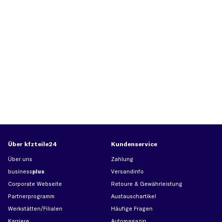
Über kfzteile24
Kundenservice
Über uns
Zahlung
business
plus
Versandinfo
Corporate Webseite
Retoure & Gewährleistung
Partnerprogramm
Austauschartikel
Werkstätten/Filialen
Häufige Fragen
Karriere
Automagazin