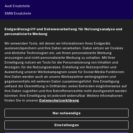
Audi Ersatzteile
BMW Ersatzteile
Ford Ersatzteile
Mercedes-Benz Ersatzteile
Endgerätezugriff und Datenverarbeitung für Nutzungsanalyse und
personalisierte Werbung
Opel Ersatzteile
Peugeot Ersatzteile
Wir verwenden Tools, mit denen wir Informationen Ihres Endgeräts
auslesen/speichern und Ihre Daten verarbeiten. Dabei setzen wir Cookies
Renault Ersatzteile
und ähnliche Technologien ein, um Ihnen personalisierte Werbung
anzuzeigen und nicht-personalisierte Werbung zu schalten. Mit Ihrer
Seat Ersatzteile
Einwilligung nutzen wir Tools für die Personalisierung von Inhalten und
Skoda Ersatzteile
Anzeigen, für die Nutzungsanalyse, Erstellung von Nutzerprofilen und
Auswertung unserer Werbekampagnen sowie für Social-Media-Funktionen.
VW Ersatzteile
Ihre Daten werden auch an unsere Werbepartner weitergegeben und
gegebenenfalls mit weiteren Daten zusammengeführt. Ihre Einwilligung
umfasst die Übermittlung in Drittländer, wobei Behörden möglicherweise auf
Social Media
Ihre Daten zugreifen und Ihre Betroffenenrechte nicht durchgesetzt werden
könnten. Ihre Einwilligung ist jederzeit widerrufbar. Weitere Informationen
finden Sie in unserer
Datenschutzerklärung
.
Nur notwendige
Jetzt APP Downloaden
Einstellungen