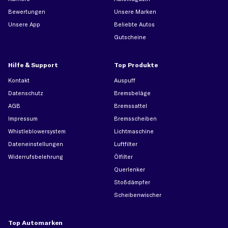
Bewertungen
Unsere Marken
Unsere App
Beliebte Autos
Gutscheine
Hilfe & Support
Top Produkte
Kontakt
Auspuff
Datenschutz
Bremsbeläge
AGB
Bremssattel
Impressum
Bremsscheiben
Whistleblowersystem
Lichtmaschine
Dateneinstellungen
Luftfilter
Widerrufsbelehrung
Ölfilter
Querlenker
Stoßdämpfer
Scheibenwischer
Top Automarken