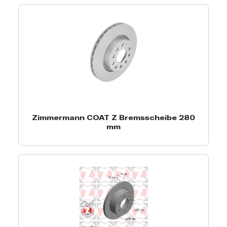
Zimmermann COAT Z Bremsscheibe 280
mm