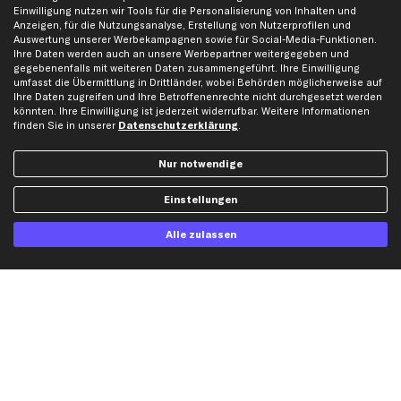
Einwilligung nutzen wir Tools für die Personalisierung von Inhalten und
Anzeigen, für die Nutzungsanalyse, Erstellung von Nutzerprofilen und
Auswertung unserer Werbekampagnen sowie für Social-Media-Funktionen.
Jetzt APP Downloaden
Ihre Daten werden auch an unsere Werbepartner weitergegeben und
gegebenenfalls mit weiteren Daten zusammengeführt. Ihre Einwilligung
umfasst die Übermittlung in Drittländer, wobei Behörden möglicherweise auf
Ihre Daten zugreifen und Ihre Betroffenenrechte nicht durchgesetzt werden
könnten. Ihre Einwilligung ist jederzeit widerrufbar. Weitere Informationen
kfzteile24 Newsletter
finden Sie in unserer
Datenschutzerklärung
.
Alle Angebote, Rabatte & Specials.
Nur notwendige
Einstellungen
Ich möchte über aktuelle Vorteile und Angebote im Shop informiert werden und
willige in die
Datenschutzerklärung
ein. Eine Abmeldung ist jederzeit möglich.
Alle zulassen
Zahlungsarten
Kreditkarte
Rechnung
Lastschrift
Vorkasse