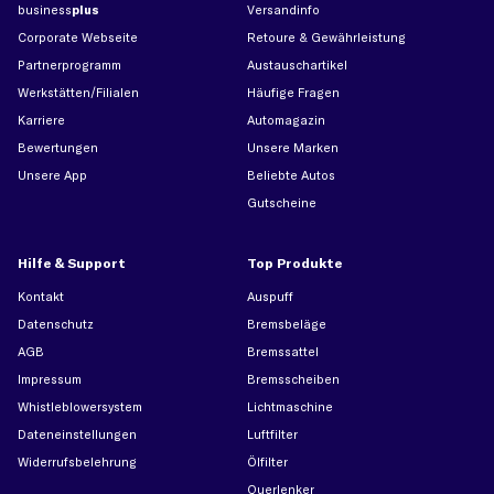
business
plus
Versandinfo
Corporate Webseite
Retoure & Gewährleistung
Partnerprogramm
Austauschartikel
Werkstätten/Filialen
Häufige Fragen
Karriere
Automagazin
Bewertungen
Unsere Marken
Unsere App
Beliebte Autos
Gutscheine
Hilfe & Support
Top Produkte
Kontakt
Auspuff
Datenschutz
Bremsbeläge
AGB
Bremssattel
Impressum
Bremsscheiben
Whistleblowersystem
Lichtmaschine
Dateneinstellungen
Luftfilter
Widerrufsbelehrung
Ölfilter
Querlenker