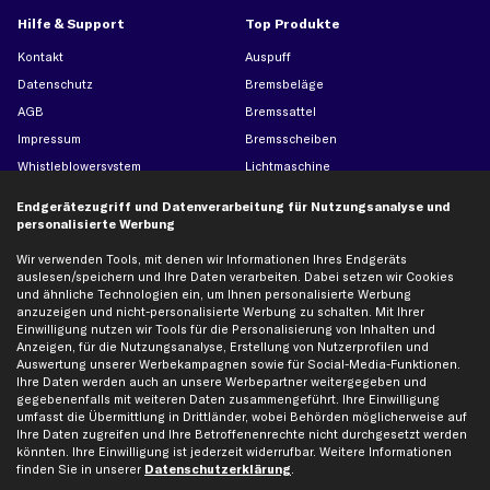
Hilfe & Support
Top Produkte
Kontakt
Auspuff
Datenschutz
Bremsbeläge
AGB
Bremssattel
Impressum
Bremsscheiben
Whistleblowersystem
Lichtmaschine
Dateneinstellungen
Luftfilter
Endgerätezugriff und Datenverarbeitung für Nutzungsanalyse und
Widerrufsbelehrung
Ölfilter
personalisierte Werbung
Querlenker
Wir verwenden Tools, mit denen wir Informationen Ihres Endgeräts
Stoßdämpfer
auslesen/speichern und Ihre Daten verarbeiten. Dabei setzen wir Cookies
und ähnliche Technologien ein, um Ihnen personalisierte Werbung
Scheibenwischer
anzuzeigen und nicht-personalisierte Werbung zu schalten. Mit Ihrer
Einwilligung nutzen wir Tools für die Personalisierung von Inhalten und
Anzeigen, für die Nutzungsanalyse, Erstellung von Nutzerprofilen und
Top Automarken
Auswertung unserer Werbekampagnen sowie für Social-Media-Funktionen.
Ihre Daten werden auch an unsere Werbepartner weitergegeben und
Audi Ersatzteile
gegebenenfalls mit weiteren Daten zusammengeführt. Ihre Einwilligung
umfasst die Übermittlung in Drittländer, wobei Behörden möglicherweise auf
BMW Ersatzteile
Ihre Daten zugreifen und Ihre Betroffenenrechte nicht durchgesetzt werden
Ford Ersatzteile
könnten. Ihre Einwilligung ist jederzeit widerrufbar. Weitere Informationen
finden Sie in unserer
Datenschutzerklärung
.
Mercedes-Benz Ersatzteile