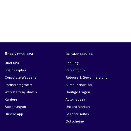
Über kfzteile24
Kundenservice
Über uns
Zahlung
business
plus
Versandinfo
Corporate Webseite
Retoure & Gewährleistung
Partnerprogramm
Austauschartikel
Werkstätten/Filialen
Häufige Fragen
Karriere
Automagazin
Bewertungen
Unsere Marken
Unsere App
Beliebte Autos
Gutscheine