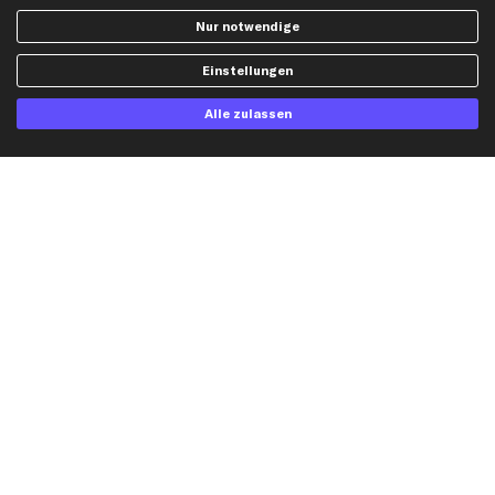
Opel Ersatzteile
Nur notwendige
Peugeot Ersatzteile
Renault Ersatzteile
Einstellungen
Seat Ersatzteile
Alle zulassen
Skoda Ersatzteile
VW Ersatzteile
Social Media
Jetzt APP Downloaden
kfzteile24 Newsletter
Alle Angebote, Rabatte & Specials.