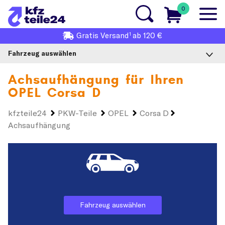
0
1
Gratis
Versand
ab 120 €
Fahrzeug auswählen
Achsaufhängung für Ihren
OPEL Corsa D
kfzteile24
PKW-Teile
OPEL
Corsa D
Achsaufhängung
Fahrzeug auswählen