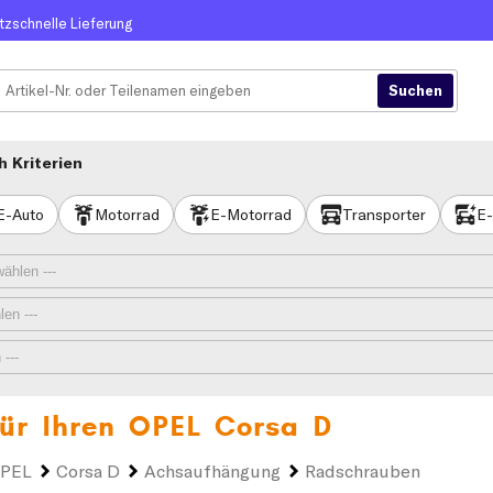
itzschnelle Lieferung
 Kriterien
E-Auto
Motorrad
E-Motorrad
Transporter
E-
ür Ihren
OPEL Corsa D
PEL
Corsa D
Achsaufhängung
Radschrauben