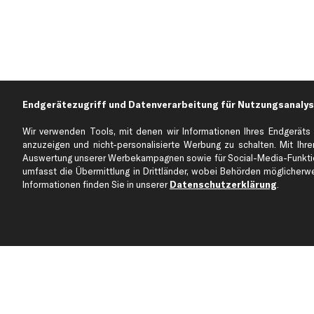
Endgerätezugriff und Datenverarbeitung für Nutzungsanalys
Wir verwenden Tools, mit denen wir Informationen Ihres Endgeräts 
anzuzeigen und nicht-personalisierte Werbung zu schalten. Mit Ihrer
Auswertung unserer Werbekampagnen sowie für Social-Media-Funktion
Über kfzteile24
Kundenservice
umfasst die Übermittlung in Drittländer, wobei Behörden möglicherwei
Über uns
Zahlung
Informationen finden Sie in unserer
Datenschutzerklärung
.
business
plus
Versandinfo
Corporate Webseite
Retoure & Gewährleistu
Partnerprogramm
Austauschartikel
Werkstätten/Filialen
Häufige Fragen
Karriere
Automagazin
Bewertungen
Unsere Marken
Unsere App
Beliebte Autos