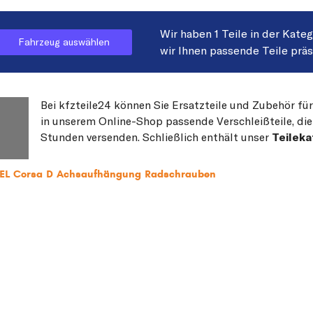
Wir haben 1 Teile in der Kate
Fahrzeug auswählen
wir Ihnen passende Teile prä
Bei kfzteile24 können Sie Ersatzteile und Zubehör für
in unserem Online-Shop passende Verschleißteile, die
Stunden versenden. Schließlich enthält unser
Teileka
OPEL Corsa D Achsaufhängung Radschrauben