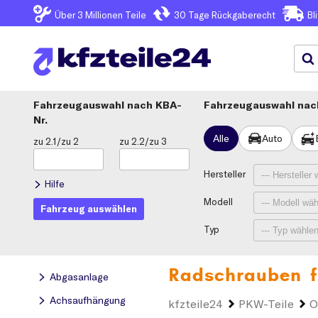
Über 3
Millionen Teile
30 Tage
Rückgaberecht
Bl
Fahrzeugauswahl
KBA-
Fahrzeugauswahl nach
Nr.
Alle
Auto
zu 2.1/zu 2
zu 2.2/zu 3
Hersteller
Hilfe
Modell
Fahrzeug auswählen
Typ
Radschrauben f
Abgasanlage
Achsaufhängung
kfzteile24
PKW-Teile
O