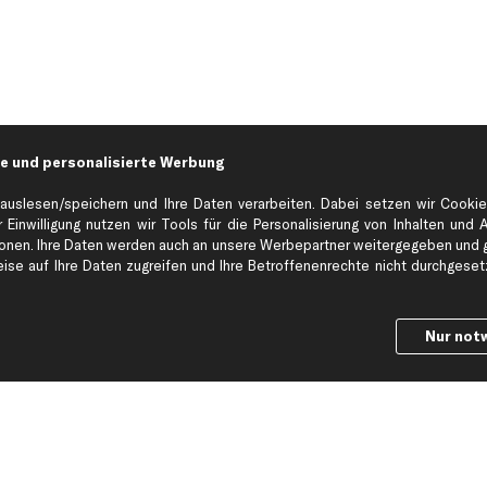
e und personalisierte Werbung
auslesen/speichern und Ihre Daten verarbeiten. Dabei setzen wir Cookie
 Einwilligung nutzen wir Tools für die Personalisierung von Inhalten und 
en. Ihre Daten werden auch an unsere Werbepartner weitergegeben und ge
Hilfe & Support
Top Produkt
se auf Ihre Daten zugreifen und Ihre Betroffenenrechte nicht durchgesetzt
Kontakt
Auspuff
Datenschutz
Bremsbeläge
Nur not
ng
AGB
Bremssattel
Impressum
Bremsscheiben
Whistleblowersystem
Lichtmaschine
Dateneinstellungen
Luftfilter
Widerrufsbelehrung
Ölfilter
Querlenker