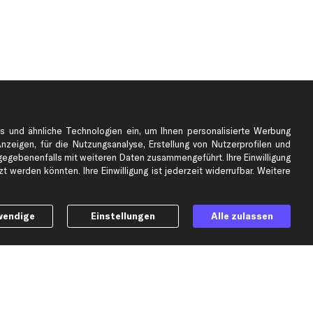
s und ähnliche Technologien ein, um Ihnen personalisierte Werbung
Anzeigen, für die Nutzungsanalyse, Erstellung von Nutzerprofilen und
gebenenfalls mit weiteren Daten zusammengeführt. Ihre Einwilligung
e
Top Automarken
 werden könnten. Ihre Einwilligung ist jederzeit widerrufbar. Weitere
Audi Ersatzteile
BMW Ersatzteile
wendige
Einstellungen
Alle zulassen
Ford Ersatzteile
Mercedes-Benz Ersatzteile
Opel Ersatzteile
Peugeot Ersatzteile
Renault Ersatzteile
Seat Ersatzteile