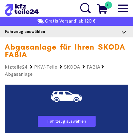
0
1
Gratis
Versand
ab 120 €
Fahrzeug auswählen
Abgasanlage für Ihren
SKODA
FABIA
kfzteile24
PKW-Teile
SKODA
FABIA
Abgasanlage
Fahrzeug auswählen