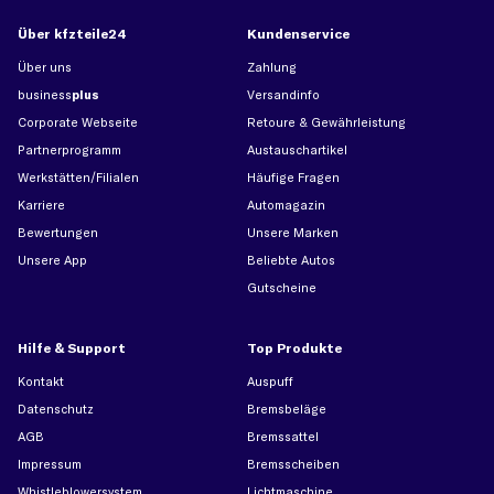
Über kfzteile24
Kundenservice
Über uns
Zahlung
business
plus
Versandinfo
Corporate Webseite
Retoure & Gewährleistung
Partnerprogramm
Austauschartikel
Werkstätten/Filialen
Häufige Fragen
Karriere
Automagazin
Bewertungen
Unsere Marken
Unsere App
Beliebte Autos
Gutscheine
Hilfe & Support
Top Produkte
Kontakt
Auspuff
Datenschutz
Bremsbeläge
AGB
Bremssattel
Impressum
Bremsscheiben
Whistleblowersystem
Lichtmaschine