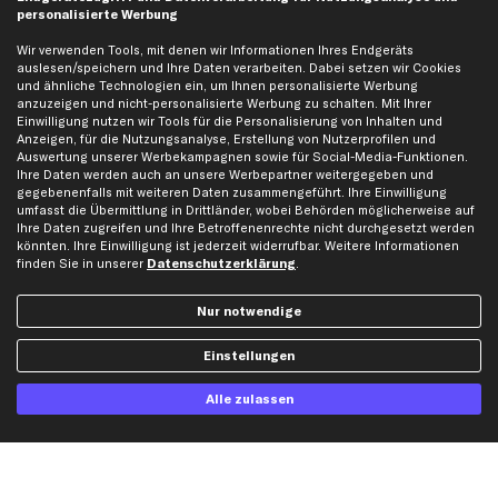
Rechnung
Lastschrift
personalisierte Werbung
Wir verwenden Tools, mit denen wir Informationen Ihres Endgeräts
Vorkasse
auslesen/speichern und Ihre Daten verarbeiten. Dabei setzen wir Cookies
und ähnliche Technologien ein, um Ihnen personalisierte Werbung
anzuzeigen und nicht-personalisierte Werbung zu schalten. Mit Ihrer
Versand
Einwilligung nutzen wir Tools für die Personalisierung von Inhalten und
Anzeigen, für die Nutzungsanalyse, Erstellung von Nutzerprofilen und
Auswertung unserer Werbekampagnen sowie für Social-Media-Funktionen.
Ihre Daten werden auch an unsere Werbepartner weitergegeben und
gegebenenfalls mit weiteren Daten zusammengeführt. Ihre Einwilligung
umfasst die Übermittlung in Drittländer, wobei Behörden möglicherweise auf
Ihre Daten zugreifen und Ihre Betroffenenrechte nicht durchgesetzt werden
könnten. Ihre Einwilligung ist jederzeit widerrufbar. Weitere Informationen
Artikel, Teile, Original und Bestell-Nr. dienen nur zu Vergleichszwecken und sind
finden Sie in unserer
Datenschutzerklärung
.
keine Herkunftsbezeichnungen. Die Nennung von Namen, Warenzeichen oder
Markennamen erfolgt nur zu Zwecken der Zuordnung unserer Artikel. Die Angaben
von diesen in Rechnungen an Fahrzeugbesitzer sind nicht statthaft. Die Ware bleibt
Nur notwendige
bis zur Bezahlung unser Eigentum.
Einstellungen
Die hier dargestellten Daten, insbesondere die gesamte Datenbank, dürfen nicht
vervielfältigt werden. Die Vervielfältigung und Verbreitung der Daten und der
Datenbank ohne vorherige Einwilligung von TecAlliance und/oder die Einbeziehung
Alle zulassen
Dritter in solche Aktivitäten ist streng verboten. Jegliche unautorisierte Nutzung von
Inhalten stellt eine Verletzung des Urheberrechts dar und kann rechtliche Schritte
nach sich ziehen.
Vertrag widerrufen