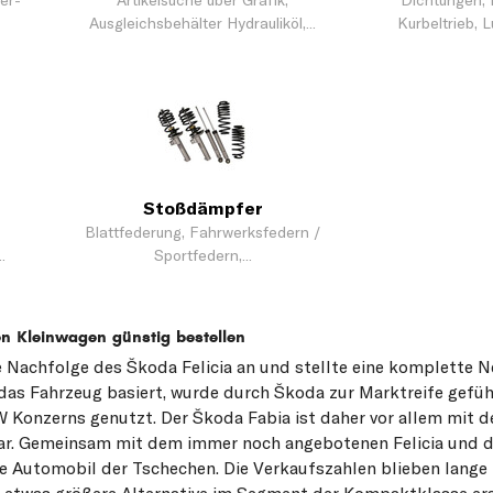
er-
Artikelsuche über Grafik,
Dichtungen, 
Ausgleichsbehälter Hydrauliköl,...
Kurbeltrieb, L
Stoßdämpfer
Blattfederung, Fahrwerksfedern /
.
Sportfedern,...
en Kleinwagen günstig bestellen
e Nachfolge des Škoda Felicia an und stellte eine komplette N
as Fahrzeug basiert, wurde durch Škoda zur Marktreife gefüh
W Konzerns genutzt. Der Škoda Fabia ist daher vor allem mit 
bar. Gemeinsam mit dem immer noch angebotenen Felicia und 
e Automobil der Tschechen. Die Verkaufszahlen blieben lange 
 etwas größere Alternative im Segment der Kompaktklasse er