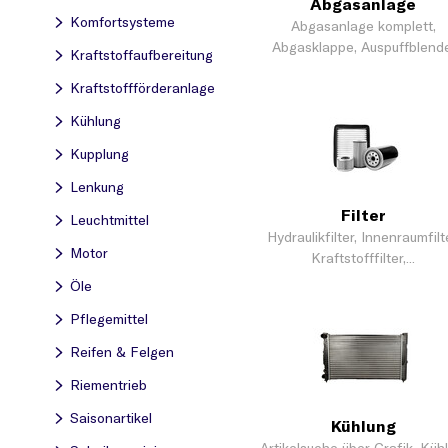
Abgasanlage
Komfortsysteme
Abgasanlage komplett,
Abgasklappe, Auspuffblende
Kraftstoff­aufbereitung
Blende,...
Kraftstoff­förderanlage
Kühlung
Kupplung
Lenkung
Filter
Leuchtmittel
Hydraulikfilter, Innenraumfilte
Motor
Kraftstofffilter,...
Öle
Pflegemittel
Reifen & Felgen
Riementrieb
Saisonartikel
Kühlung