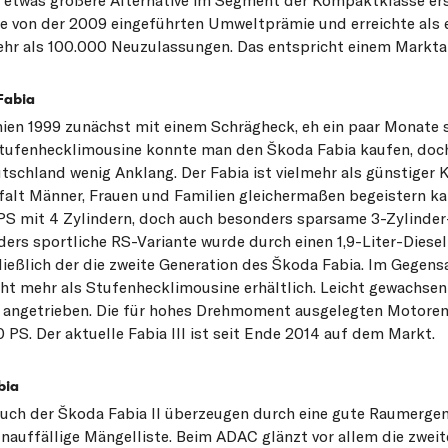
re von der 2009 eingeführten Umweltprämie und erreichte als
r als 100.000 Neuzulassungen. Das entspricht einem Marktant
Fabia
hien 1999 zunächst mit einem Schrägheck, eh ein paar Monate 
 Stufenhecklimousine konnte man den Škoda Fabia kaufen, doc
tschland wenig Anklang. Der Fabia ist vielmehr als günstiger 
falt Männer, Frauen und Familien gleichermaßen begeistern kan
0 PS mit 4 Zylindern, doch auch besonders sparsame 3-Zylind
ers sportliche RS-Variante wurde durch einen 1,9-Liter-Diesel
ließlich der die zweite Generation des Škoda Fabia. Im Gegens
cht mehr als Stufenhecklimousine erhältlich. Leicht gewachsen
 angetrieben. Die für hohes Drehmoment ausgelegten Motoren 
PS. Der aktuelle Fabia III ist seit Ende 2014 auf dem Markt.
bia
auch der Škoda Fabia II überzeugen durch eine gute Raumerg
nauffällige Mängelliste. Beim ADAC glänzt vor allem die zwei