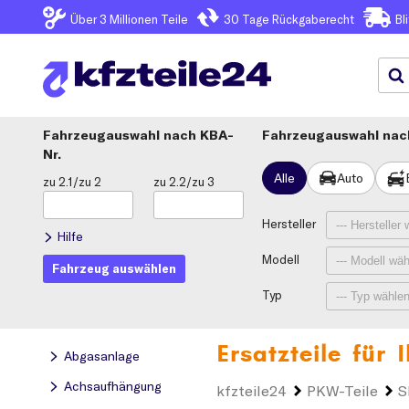
Über 3
Millionen Teile
30 Tage
Rückgaberecht
Bl
Fahrzeugauswahl
KBA-
Fahrzeugauswahl nach
Nr.
Alle
Auto
zu 2.1/zu 2
zu 2.2/zu 3
Hersteller
Hilfe
Modell
Fahrzeug auswählen
Typ
Ersatzteile für
Abgasanlage
Achsaufhängung
kfzteile24
PKW-Teile
S