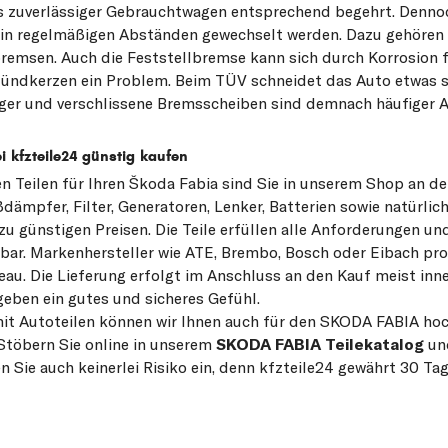
ls zuverlässiger Gebrauchtwagen entsprechend begehrt. Denn
le in regelmäßigen Abständen gewechselt werden. Dazu gehören u
remsen. Auch die Feststellbremse kann sich durch Korrosion f
Zündkerzen ein Problem. Beim TÜV schneidet das Auto etwas s
ger und verschlissene Bremsscheiben sind demnach häufiger An
i kfzteile24 günstig kaufen
 Teilen für Ihren Škoda Fabia sind Sie in unserem Shop an der
ßdämpfer, Filter, Generatoren, Lenker, Batterien sowie natürli
u günstigen Preisen. Die Teile erfüllen alle Anforderungen un
chbar. Markenhersteller wie ATE, Brembo, Bosch oder Eibach pr
eau. Die Lieferung erfolgt im Anschluss an den Kauf meist inn
eben ein gutes und sicheres Gefühl.
mit Autoteilen können wir Ihnen auch für den SKODA FABIA ho
Stöbern Sie online in unserem
SKODA FABIA Teilekatalog
und
n Sie auch keinerlei Risiko ein, denn kfzteile24 gewährt 30 T