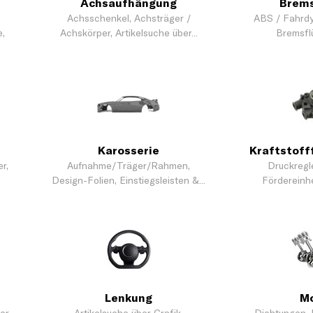
Achsaufhängung
Brem
Achsschenkel, Achsträger /
ABS / Fahrdy
,
Achskörper, Artikelsuche über...
Bremsflüs
Karosserie
Kraftstoff
r,
Aufnahme/Träger/Rahmen,
Druckregle
Design-Folien, Einstiegsleisten &...
Fördereinhei
Lenkung
M