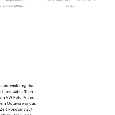
Kurbelgehäuse,
Generatorfreilauf, Keilriemen/-
uftversorgung,...
satz,...
euentwicklung dar.
rt und schließlich
dem VW Polo IV und
dem Octavia war das
Zeit konstant gut,
schien. Der Škoda