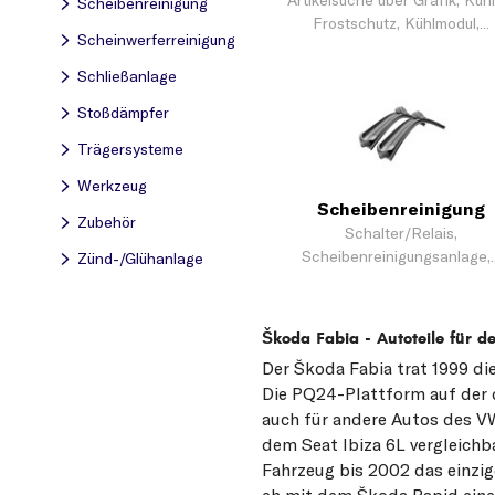
Artikelsuche über Grafik, Kühl
Scheibenreinigung
Frostschutz, Kühlmodul,...
Scheinwerferreinigung
Schließanlage
Stoßdämpfer
Trägersysteme
Werkzeug
Scheibenreinigung
Zubehör
Schalter/Relais,
Scheibenreinigungsanlage,..
Zünd-/Glühanlage
Škoda Fabia - Autoteile für d
Der Škoda Fabia trat 1999 di
Die PQ24-Plattform auf der d
auch für andere Autos des V
dem Seat Ibiza 6L vergleich
Fahrzeug bis 2002 das einzig
eh mit dem Škoda Rapid eine