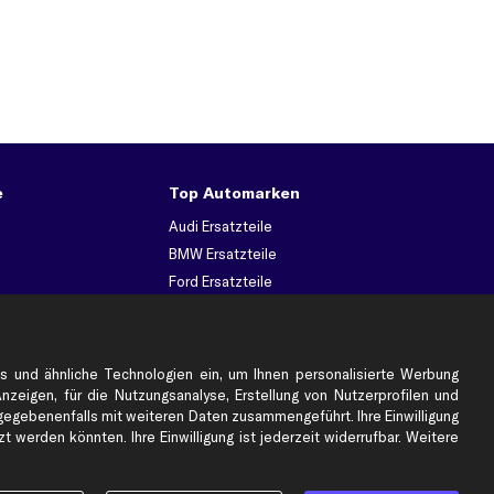
e
Top Automarken
Audi Ersatzteile
BMW Ersatzteile
Ford Ersatzteile
Mercedes-Benz Ersatzteile
Opel Ersatzteile
Peugeot Ersatzteile
s und ähnliche Technologien ein, um Ihnen personalisierte Werbung
Renault Ersatzteile
Anzeigen, für die Nutzungsanalyse, Erstellung von Nutzerprofilen und
gebenenfalls mit weiteren Daten zusammengeführt. Ihre Einwilligung
Seat Ersatzteile
 werden könnten. Ihre Einwilligung ist jederzeit widerrufbar. Weitere
Skoda Ersatzteile
er
VW Ersatzteile