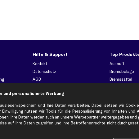
Hilfe & Support
Top Produkt
Kontakt
Auspuff
Datenschutz
Bremsbeläge
ng
AGB
Bremssattel
Impressum
Bremsscheiben
e und personalisierte Werbung
Whistleblowersystem
Lichtmaschine
Dateneinstellungen
Luftfilter
auslesen/speichern und Ihre Daten verarbeiten. Dabei setzen wir Cookie
Widerrufsbelehrung
Ölfilter
 Einwilligung nutzen wir Tools für die Personalisierung von Inhalten und 
en. Ihre Daten werden auch an unsere Werbepartner weitergegeben und ge
Querlenker
se auf Ihre Daten zugreifen und Ihre Betroffenenrechte nicht durchgesetzt
Stoßdämpfer
Scheibenwisch