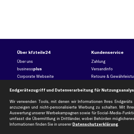
Über kfzteile24
Kundenservice
Über uns
Zahlung
business
plus
Versandinfo
Corporate Webseite
Retoure & Gewährleistu
Partnerprogramm
Austauschartikel
Endgerätezugriff und Datenverarbeitung für Nutzungsanalys
Werkstätten/Filialen
Häufige Fragen
Karriere
Automagazin
Wir verwenden Tools, mit denen wir Informationen Ihres Endgeräts 
Bewertungen
Unsere Marken
anzuzeigen und nicht-personalisierte Werbung zu schalten. Mit Ihrer
Auswertung unserer Werbekampagnen sowie für Social-Media-Funktion
Unsere App
Beliebte Autos
umfasst die Übermittlung in Drittländer, wobei Behörden möglicherwei
Gutscheine
Informationen finden Sie in unserer
Datenschutzerklärung
.