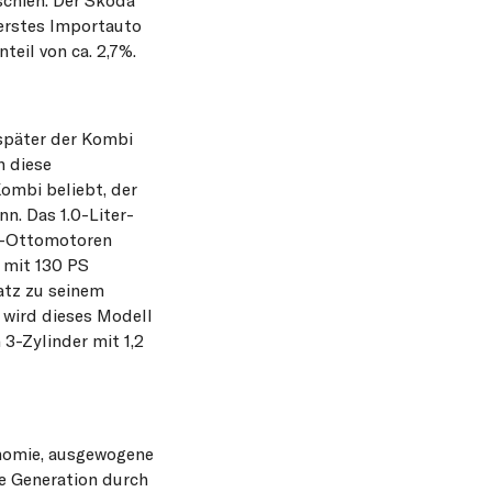
 erstes Importauto
eil von ca. 2,7%.
später der Kombi
h diese
Kombi beliebt, der
n. Das 1.0-Liter-
er-Ottomotoren
 mit 130 PS
atz zu seinem
 wird dieses Modell
3-Zylinder mit 1,2
enomie, ausgewogene
te Generation durch