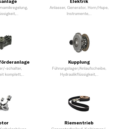
sanlage
Elektrik
namikregelung,
Anlasser, Generator, Horn/Hupe,
sigkeit,...
Instrumente,...
förderanlage
Kupplung
r/-schalter,
Führungslager/Anlaufscheibe,
t komplett,...
Hydraulikflüssigkeit,...
otor
Riementrieb