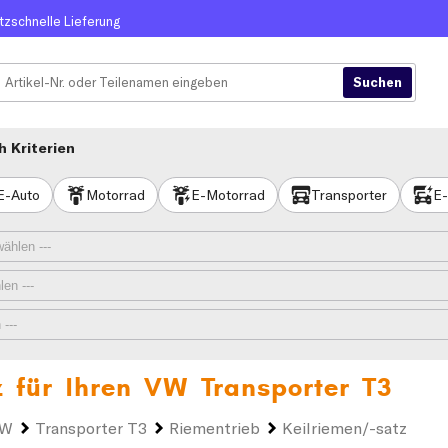
itzschnelle Lieferung
 Kriterien
E-Auto
Motorrad
E-Motorrad
Transporter
E-
z für Ihren
VW Transporter T3
VW
Transporter T3
Riementrieb
Keilriemen/-satz