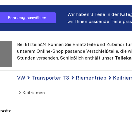
Wir haben 3 Teile in der Kate
Fahrzeug auswählen
wir Ihnen passende Teile prä
Bei kfzteile24 können Sie Ersatzteile und Zubehör für
unserem Online-Shop passende Verschleißteile, die wi
Stunden versenden. Schließlich enthält unser
Teileka
VW
Transporter T3
Riementrieb
Keilrie
Keilriemen
-satz