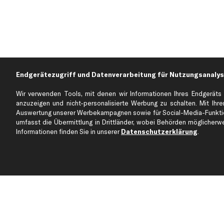
Endgerätezugriff und Datenverarbeitung für Nutzungsanalys
Wir verwenden Tools, mit denen wir Informationen Ihres Endgeräts 
anzuzeigen und nicht-personalisierte Werbung zu schalten. Mit Ihrer
Auswertung unserer Werbekampagnen sowie für Social-Media-Funktion
Über kfzteile24
Kundenservice
umfasst die Übermittlung in Drittländer, wobei Behörden möglicherwei
Über uns
Zahlung
Informationen finden Sie in unserer
Datenschutzerklärung
.
business
plus
Versandinfo
Corporate Webseite
Retoure & Gewährleistu
Partnerprogramm
Austauschartikel
Werkstätten/Filialen
Häufige Fragen
Karriere
Automagazin
Bewertungen
Unsere Marken
Unsere App
Beliebte Autos