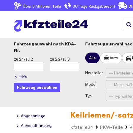
Über 3
Millionen Teile
30 Tage
Rückgaberecht
Bl
Fahrzeugauswahl
KBA-
Fahrzeugauswahl nach
Nr.
Alle
Auto
zu 2.1/zu 2
zu 2.2/zu 3
Hersteller
Hilfe
Modell
Fahrzeug auswählen
Typ
Keilriemen/-sat
Abgasanlage
Achsaufhängung
kfzteile24
PKW-Teile