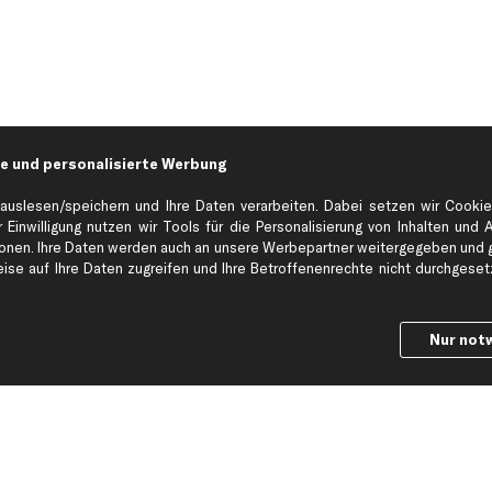
e und personalisierte Werbung
auslesen/speichern und Ihre Daten verarbeiten. Dabei setzen wir Cookie
 Einwilligung nutzen wir Tools für die Personalisierung von Inhalten und 
en. Ihre Daten werden auch an unsere Werbepartner weitergegeben und ge
Hilfe & Support
Top Produkt
se auf Ihre Daten zugreifen und Ihre Betroffenenrechte nicht durchgesetzt
Kontakt
Auspuff
Datenschutz
Bremsbeläge
Nur not
ng
AGB
Bremssattel
Impressum
Bremsscheiben
Whistleblowersystem
Lichtmaschine
Dateneinstellungen
Luftfilter
Widerrufsbelehrung
Ölfilter
Querlenker