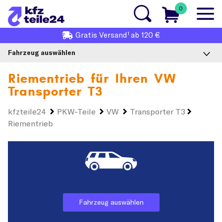
0
1
Gratis
Versand
ab 120 €
Fahrzeug auswählen
Riementrieb für Ihren
VW
Transporter T3
kfzteile24
PKW-Teile
VW
Transporter T3
Riementrieb
Fahrzeug auswählen