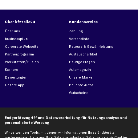
Über kfzteile24
Kundenservice
Über uns
Zahlung
business
plus
Versandinfo
Corporate Webseite
Retoure & Gewährleistung
Partnerprogramm
Austauschartikel
Werkstätten/Filialen
Häufige Fragen
Karriere
Automagazin
Bewertungen
Unsere Marken
Unsere App
Beliebte Autos
Gutscheine
Hilfe & Support
Top Produkte
Endgerätezugriff und Datenverarbeitung für Nutzungsanalyse und
Kontakt
Auspuff
personalisierte Werbung
Datenschutz
Bremsbeläge
Wir verwenden Tools, mit denen wir Informationen Ihres Endgeräts
AGB
Bremssattel
auslesen/speichern und Ihre Daten verarbeiten. Dabei setzen wir Cookies