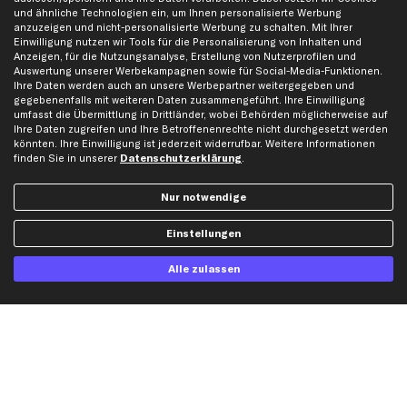
Impressum
Bremsscheiben
und ähnliche Technologien ein, um Ihnen personalisierte Werbung
anzuzeigen und nicht-personalisierte Werbung zu schalten. Mit Ihrer
Whistleblowersystem
Lichtmaschine
Einwilligung nutzen wir Tools für die Personalisierung von Inhalten und
Anzeigen, für die Nutzungsanalyse, Erstellung von Nutzerprofilen und
Dateneinstellungen
Luftfilter
Auswertung unserer Werbekampagnen sowie für Social-Media-Funktionen.
Widerrufsbelehrung
Ölfilter
Ihre Daten werden auch an unsere Werbepartner weitergegeben und
gegebenenfalls mit weiteren Daten zusammengeführt. Ihre Einwilligung
Querlenker
umfasst die Übermittlung in Drittländer, wobei Behörden möglicherweise auf
Stoßdämpfer
Ihre Daten zugreifen und Ihre Betroffenenrechte nicht durchgesetzt werden
könnten. Ihre Einwilligung ist jederzeit widerrufbar. Weitere Informationen
Scheibenwischer
finden Sie in unserer
Datenschutzerklärung
.
Top Automarken
Nur notwendige
Audi Ersatzteile
Einstellungen
BMW Ersatzteile
Alle zulassen
Ford Ersatzteile
Mercedes-Benz Ersatzteile
Opel Ersatzteile
Peugeot Ersatzteile
Renault Ersatzteile
Seat Ersatzteile
Skoda Ersatzteile