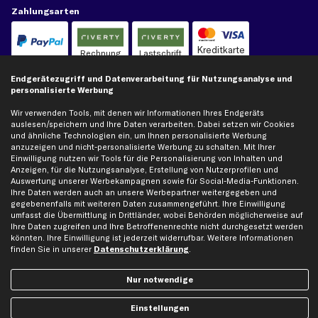
Zahlungsarten
Kreditkarte
Rechnung
Lastschrift
Endgerätezugriff und Datenverarbeitung für Nutzungsanalyse und
personalisierte Werbung
Vorkasse
Wir verwenden Tools, mit denen wir Informationen Ihres Endgeräts
auslesen/speichern und Ihre Daten verarbeiten. Dabei setzen wir Cookies
Versand
und ähnliche Technologien ein, um Ihnen personalisierte Werbung
anzuzeigen und nicht-personalisierte Werbung zu schalten. Mit Ihrer
Einwilligung nutzen wir Tools für die Personalisierung von Inhalten und
Anzeigen, für die Nutzungsanalyse, Erstellung von Nutzerprofilen und
Auswertung unserer Werbekampagnen sowie für Social-Media-Funktionen.
Ihre Daten werden auch an unsere Werbepartner weitergegeben und
gegebenenfalls mit weiteren Daten zusammengeführt. Ihre Einwilligung
Artikel, Teile, Original und Bestell-Nr. dienen nur zu Vergleichszwecken und sind
umfasst die Übermittlung in Drittländer, wobei Behörden möglicherweise auf
keine Herkunftsbezeichnungen. Die Nennung von Namen, Warenzeichen oder
Ihre Daten zugreifen und Ihre Betroffenenrechte nicht durchgesetzt werden
Markennamen erfolgt nur zu Zwecken der Zuordnung unserer Artikel. Die Angaben
könnten. Ihre Einwilligung ist jederzeit widerrufbar. Weitere Informationen
von diesen in Rechnungen an Fahrzeugbesitzer sind nicht statthaft. Die Ware bleibt
finden Sie in unserer
Datenschutzerklärung
.
bis zur Bezahlung unser Eigentum.
Nur notwendige
Die hier dargestellten Daten, insbesondere die gesamte Datenbank, dürfen nicht
vervielfältigt werden. Die Vervielfältigung und Verbreitung der Daten und der
Datenbank ohne vorherige Einwilligung von TecAlliance und/oder die Einbeziehung
Einstellungen
Dritter in solche Aktivitäten ist streng verboten. Jegliche unautorisierte Nutzung von