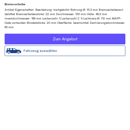
Bremsscheibe
Artikel-Eigenschaften: Bearbeitung: hochgekohlt Bohrung-Ø: 15,3 mm Bremsscheibenart:
belüftet Bremsscheibendicke: 22 mm Durchmesser: 310 mm Höhe: 48,5 mm
Innendurchmesser: 169 mm Lochanzahl: 5 Lochanzahl 2: 9 Lochkreis-Ø: 112 mm MAPP-
Code vorhanden Mindestdicke: 20 mm Oberfläche: beschichtet Zentrierungsdurchmesser:
65 mm
Zum Angebot
Fahrzeug auswählen