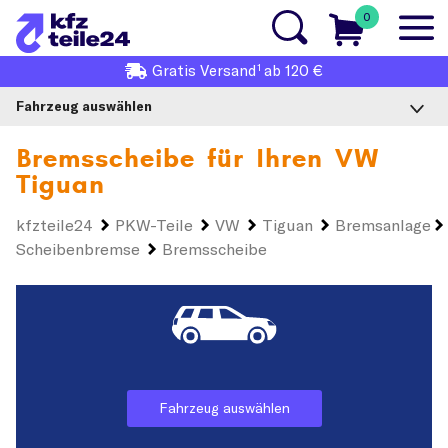
0
1
Gratis
Versand
ab 120 €
Fahrzeug auswählen
Bremsscheibe für Ihren
VW
Tiguan
kfzteile24
PKW-Teile
VW
Tiguan
Bremsanlage
Scheibenbremse
Bremsscheibe
Fahrzeug auswählen