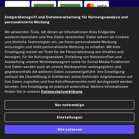
Kreditkarte
Rechnung
Lastschrift
Endgerätezugriff und Datenverarbeitung für Nutzungsanalyse und
personalisierte Werbung
Vorkasse
Wir verwenden Tools, mit denen wir Informationen Ihres Endgeräts
auslesen/speichern und Ihre Daten verarbeiten. Dabei setzen wir Cookies
und ähnliche Technologien ein, um Ihnen personalisierte Werbung
Versand
anzuzeigen und nicht-personalisierte Werbung zu schalten. Mit Ihrer
Einwilligung nutzen wir Tools für die Personalisierung von Inhalten und
Anzeigen, für die Nutzungsanalyse, Erstellung von Nutzerprofilen und
Auswertung unserer Werbekampagnen sowie für Social-Media-Funktionen.
Ihre Daten werden auch an unsere Werbepartner weitergegeben und
gegebenenfalls mit weiteren Daten zusammengeführt. Ihre Einwilligung
umfasst die Übermittlung in Drittländer, wobei Behörden möglicherweise auf
Ihre Daten zugreifen und Ihre Betroffenenrechte nicht durchgesetzt werden
Artikel, Teile, Original und Bestell-Nr. dienen nur zu Vergleichszwecken und sind
könnten. Ihre Einwilligung ist jederzeit widerrufbar. Weitere Informationen
keine Herkunftsbezeichnungen. Die Nennung von Namen, Warenzeichen oder
finden Sie in unserer
Datenschutzerklärung
.
Markennamen erfolgt nur zu Zwecken der Zuordnung unserer Artikel. Die Angaben
von diesen in Rechnungen an Fahrzeugbesitzer sind nicht statthaft. Die Ware bleibt
bis zur Bezahlung unser Eigentum.
Nur notwendige
Die hier dargestellten Daten, insbesondere die gesamte Datenbank, dürfen nicht
Einstellungen
vervielfältigt werden. Die Vervielfältigung und Verbreitung der Daten und der
Datenbank ohne vorherige Einwilligung von TecAlliance und/oder die Einbeziehung
Dritter in solche Aktivitäten ist streng verboten. Jegliche unautorisierte Nutzung von
Alle zulassen
Inhalten stellt eine Verletzung des Urheberrechts dar und kann rechtliche Schritte
nach sich ziehen.