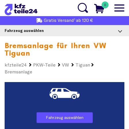
0
1
Gratis
Versand
ab 120 €
Fahrzeug auswählen
Bremsanlage für Ihren
VW
Tiguan
kfzteile24
PKW-Teile
VW
Tiguan
Bremsanlage
Fahrzeug auswählen