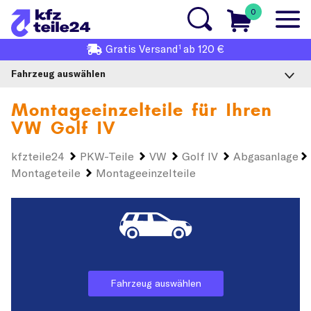
0
1
Gratis
Versand
ab 120 €
Fahrzeug auswählen
Montageeinzelteile für Ihren
VW Golf IV
kfzteile24
PKW-Teile
VW
Golf IV
Abgasanlage
Montageteile
Montageeinzelteile
Fahrzeug auswählen