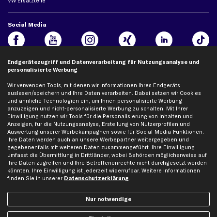
VW Ersatzteile
Social Media
Endgerätezugriff und Datenverarbeitung für Nutzungsanalyse und
Jetzt APP Downloaden
personalisierte Werbung
Wir verwenden Tools, mit denen wir Informationen Ihres Endgeräts
auslesen/speichern und Ihre Daten verarbeiten. Dabei setzen wir Cookies
und ähnliche Technologien ein, um Ihnen personalisierte Werbung
anzuzeigen und nicht-personalisierte Werbung zu schalten. Mit Ihrer
kfzteile24 Newsletter
Einwilligung nutzen wir Tools für die Personalisierung von Inhalten und
Anzeigen, für die Nutzungsanalyse, Erstellung von Nutzerprofilen und
Alle Angebote, Rabatte & Specials.
Auswertung unserer Werbekampagnen sowie für Social-Media-Funktionen.
Ihre Daten werden auch an unsere Werbepartner weitergegeben und
gegebenenfalls mit weiteren Daten zusammengeführt. Ihre Einwilligung
umfasst die Übermittlung in Drittländer, wobei Behörden möglicherweise auf
Ich möchte über aktuelle Vorteile und Angebote im Shop informiert werden und
Ihre Daten zugreifen und Ihre Betroffenenrechte nicht durchgesetzt werden
willige in die
Datenschutzerklärung
ein. Eine Abmeldung ist jederzeit möglich.
könnten. Ihre Einwilligung ist jederzeit widerrufbar. Weitere Informationen
finden Sie in unserer
Datenschutzerklärung
.
Zahlungsarten
Nur notwendige