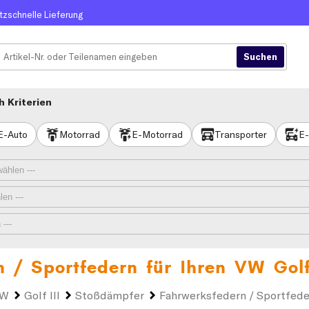
itzschnelle Lieferung
 Kriterien
E-Auto
Motorrad
E-Motorrad
Transporter
E-
n / Sportfedern für Ihren
VW Golf
VW
Golf III
Stoßdämpfer
Fahrwerksfedern / Sportfede