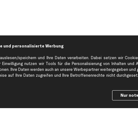
e und personalisierte Werbung
auslesen/speichern und Ihre Daten verarbeiten. Dabei setzen wir Cookie
 Einwilligung nutzen wir Tools für die Personalisierung von Inhalten und 
en. Ihre Daten werden auch an unsere Werbepartner weitergegeben und ge
Hilfe & Support
Top Produkt
se auf Ihre Daten zugreifen und Ihre Betroffenenrechte nicht durchgesetzt
Kontakt
Auspuff
Datenschutz
Bremsbeläge
Nur not
ng
AGB
Bremssattel
Impressum
Bremsscheiben
Whistleblowersystem
Lichtmaschine
Dateneinstellungen
Luftfilter
Widerrufsbelehrung
Ölfilter
Querlenker