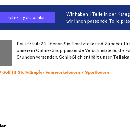
Wir haben 1 Teile in der Kate
Fahrzeug auswählen
wir Ihnen passende Teile prä
Bei kfzteile24 können Sie Ersatzteile und Zubehör für
unserem Online-Shop passende Verschleißteile, die wi
Stunden versenden. Schließlich enthält unser
Teileka
 Golf III Stoßdämpfer Fahrwerksfedern / Sportfedern
der