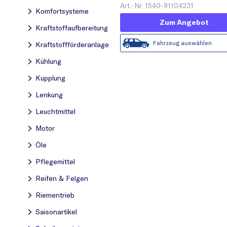
ERL (Serienersatz)'
Art.-Nr. 1540-91104231
Komfortsysteme
Zum Angebot
Kraftstoff­aufbereitung
Fahrzeug auswählen
Kraftstoff­förderanlage
Kühlung
Kupplung
Lenkung
Leuchtmittel
Motor
Öle
Pflegemittel
Reifen & Felgen
Riementrieb
Saisonartikel