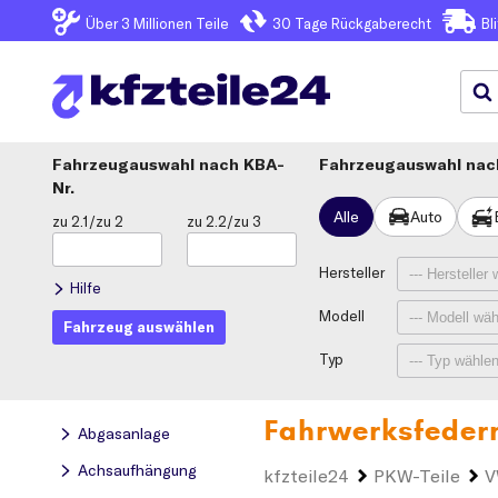
Über 3
Millionen Teile
30 Tage
Rückgaberecht
Bl
Fahrzeugauswahl
KBA-
Fahrzeugauswahl nach
Nr.
Alle
Auto
zu 2.1/zu 2
zu 2.2/zu 3
Hersteller
Hilfe
Modell
Fahrzeug auswählen
Typ
Fahrwerksfeder
Abgasanlage
Achsaufhängung
kfzteile24
PKW-Teile