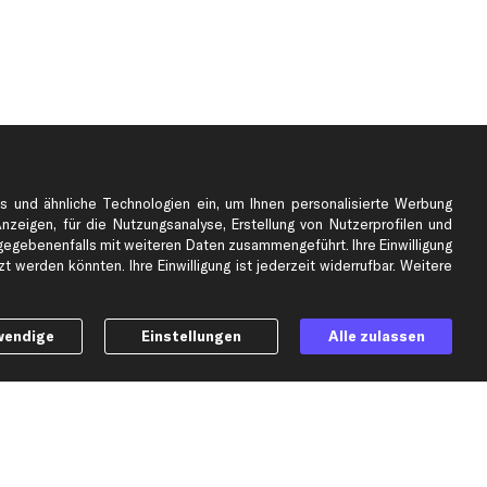
s und ähnliche Technologien ein, um Ihnen personalisierte Werbung
Anzeigen, für die Nutzungsanalyse, Erstellung von Nutzerprofilen und
gebenenfalls mit weiteren Daten zusammengeführt. Ihre Einwilligung
e
Top Automarken
 werden könnten. Ihre Einwilligung ist jederzeit widerrufbar. Weitere
Audi Ersatzteile
BMW Ersatzteile
wendige
Einstellungen
Alle zulassen
Ford Ersatzteile
Mercedes-Benz Ersatzteile
Opel Ersatzteile
Peugeot Ersatzteile
Renault Ersatzteile
Seat Ersatzteile