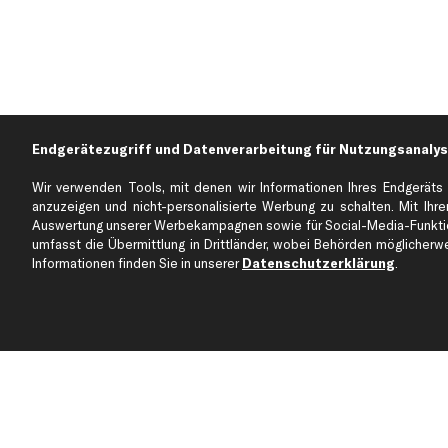
Endgerätezugriff und Datenverarbeitung für Nutzungsanalys
Wir verwenden Tools, mit denen wir Informationen Ihres Endgeräts 
anzuzeigen und nicht-personalisierte Werbung zu schalten. Mit Ihrer
Auswertung unserer Werbekampagnen sowie für Social-Media-Funktion
Über kfzteile24
Kundenservice
umfasst die Übermittlung in Drittländer, wobei Behörden möglicherwei
Über uns
Zahlung
Informationen finden Sie in unserer
Datenschutzerklärung
.
business
plus
Versandinfo
Corporate Webseite
Retoure & Gewährleistu
Partnerprogramm
Austauschartikel
Werkstätten/Filialen
Häufige Fragen
Karriere
Automagazin
Bewertungen
Unsere Marken
Unsere App
Beliebte Autos