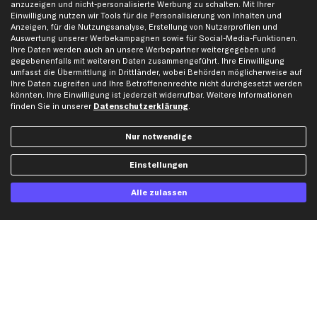
VW Ersatzteile
anzuzeigen und nicht-personalisierte Werbung zu schalten. Mit Ihrer
Einwilligung nutzen wir Tools für die Personalisierung von Inhalten und
Anzeigen, für die Nutzungsanalyse, Erstellung von Nutzerprofilen und
Auswertung unserer Werbekampagnen sowie für Social-Media-Funktionen.
Social Media
Ihre Daten werden auch an unsere Werbepartner weitergegeben und
gegebenenfalls mit weiteren Daten zusammengeführt. Ihre Einwilligung
umfasst die Übermittlung in Drittländer, wobei Behörden möglicherweise auf
Ihre Daten zugreifen und Ihre Betroffenenrechte nicht durchgesetzt werden
könnten. Ihre Einwilligung ist jederzeit widerrufbar. Weitere Informationen
Jetzt APP Downloaden
finden Sie in unserer
Datenschutzerklärung
.
Nur notwendige
Einstellungen
kfzteile24 Newsletter
Alle Angebote, Rabatte & Specials.
Alle zulassen
Ich möchte über aktuelle Vorteile und Angebote im Shop informiert werden und
willige in die
Datenschutzerklärung
ein. Eine Abmeldung ist jederzeit möglich.
Zahlungsarten