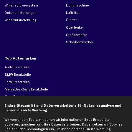
Whistleblowersystem
Lichtmaschine
Dateneinstellungen
Luftfilter
Widerrufsbelehrung
Ölfilter
Querlenker
Stoßdämpfer
Scheibenwischer
Top Automarken
Audi Ersatzteile
BMW Ersatzteile
Ford Ersatzteile
Mercedes-Benz Ersatzteile
Opel Ersatzteile
Peugeot Ersatzteile
Endgerätezugriff und Datenverarbeitung für Nutzungsanalyse und
personalisierte Werbung
Renault Ersatzteile
Seat Ersatzteile
Wir verwenden Tools, mit denen wir Informationen Ihres Endgeräts
auslesen/speichern und Ihre Daten verarbeiten. Dabei setzen wir Cookies
Skoda Ersatzteile
und ähnliche Technologien ein, um Ihnen personalisierte Werbung