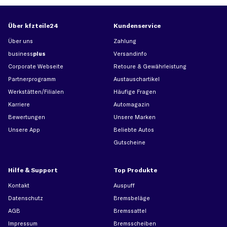
Über kfzteile24
Kundenservice
Über uns
Zahlung
business
plus
Versandinfo
Corporate Webseite
Retoure & Gewährleistung
Partnerprogramm
Austauschartikel
Werkstätten/Filialen
Häufige Fragen
Karriere
Automagazin
Bewertungen
Unsere Marken
Unsere App
Beliebte Autos
Gutscheine
Hilfe & Support
Top Produkte
Kontakt
Auspuff
Datenschutz
Bremsbeläge
AGB
Bremssattel
Impressum
Bremsscheiben