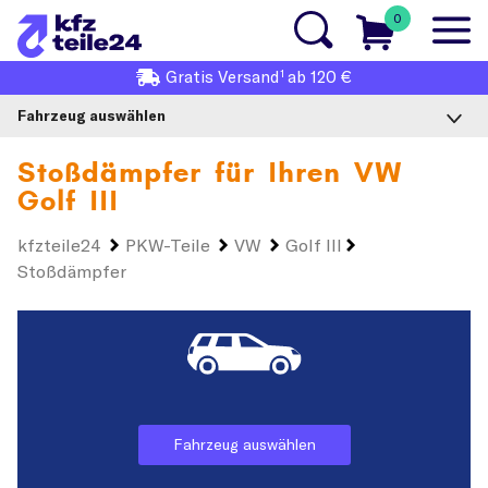
0
1
Gratis
Versand
ab 120 €
Fahrzeug auswählen
Stoßdämpfer für Ihren
VW
Golf III
kfzteile24
PKW-Teile
VW
Golf III
Stoßdämpfer
Fahrzeug auswählen