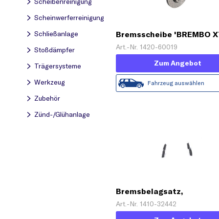
Scheibenreinigung
Scheinwerferreinigung
Schließanlage
Bremsscheibe 'BREMBO 
LINE'
Art.-Nr. 1420-60019
Stoßdämpfer
Zum Angebot
Trägersysteme
Werkzeug
Fahrzeug auswählen
Zubehör
Zünd-/Glühanlage
Bremsbelagsatz,
Scheibenbremse
Art.-Nr. 1410-32442