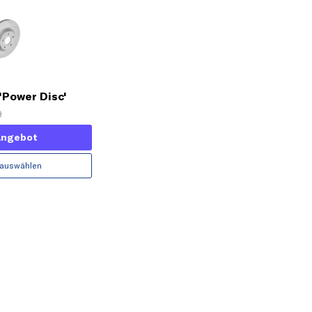
'Power Disc'
9
Angebot
 auswählen