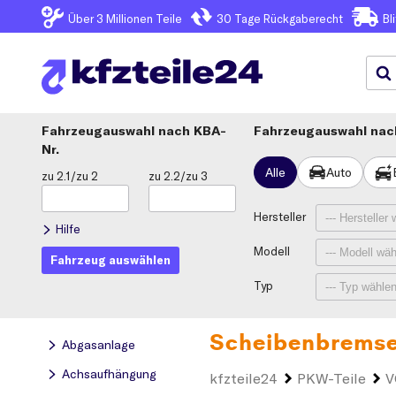
Über 3
Millionen Teile
30 Tage
Rückgaberecht
Bl
Fahrzeugauswahl
KBA-
Fahrzeugauswahl nach
Nr.
Alle
Auto
zu 2.1/zu 2
zu 2.2/zu 3
Hersteller
Hilfe
Modell
Fahrzeug auswählen
Typ
Scheibenbremse
Abgasanlage
Achsaufhängung
kfzteile24
PKW-Teile
V