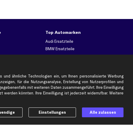
e
Top Automarken
Audi Ersatzteile
BMW Ersatzteile
Ford Ersatzteile
Mercedes-Benz Ersatzteile
Opel Ersatzteile
s und ähnliche Technologien ein, um Ihnen personalisierte Werbung
Peugeot Ersatzteile
Anzeigen, für die Nutzungsanalyse, Erstellung von Nutzerprofilen und
Renault Ersatzteile
gebenenfalls mit weiteren Daten zusammengeführt. Ihre Einwilligung
 werden könnten. Ihre Einwilligung ist jederzeit widerrufbar. Weitere
Seat Ersatzteile
Skoda Ersatzteile
er
VW Ersatzteile
wendige
Einstellungen
Alle zulassen
Social Media