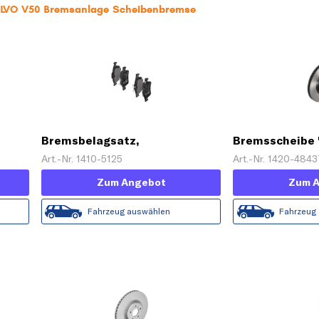
VOLVO V50 Bremsanlage Scheibenbremse
Bremsbelagsatz,
Bremsscheibe
Scheibenbremse
LINE'
Art.-Nr. 1410-5125
Art.-Nr. 1420-4843
Zum Angebot
Zum 
Fahrzeug auswählen
Fahrzeug