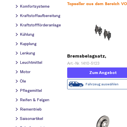
Topseller aus dem Bereich 
Komfortsysteme
Kraftstoff­aufbereitung
Kraftstoff­förderanlage
Kühlung
Kupplung
Lenkung
Bremsbelagsatz,
Scheibenbremse
Leuchtmittel
Art.-Nr. 1410-5123
Motor
Zum Angebot
Öle
Fahrzeug auswählen
Pflegemittel
Reifen & Felgen
Riementrieb
Saisonartikel