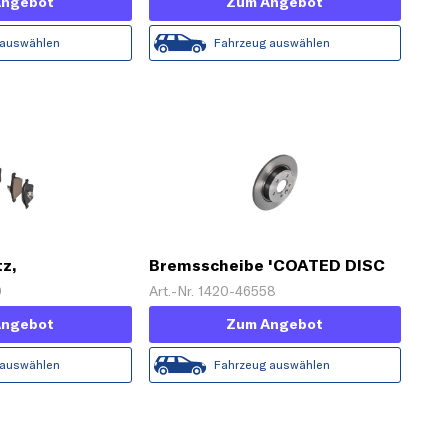
Angebot
Zum Angebot
 auswählen
Fahrzeug auswählen
z,
Bremsscheibe 'COATED DISC
se
LINE'
0
Art.-Nr. 1420-46558
Angebot
Zum Angebot
 auswählen
Fahrzeug auswählen