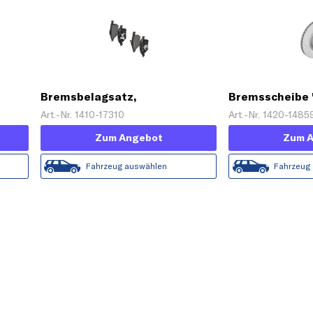
Bremsbelagsatz,
Bremsscheibe 
Scheibenbremse 'ATE Ceramic'
Art.-Nr. 1410-17310
Art.-Nr. 1420-1485
Zum Angebot
Zum 
Fahrzeug auswählen
Fahrzeug