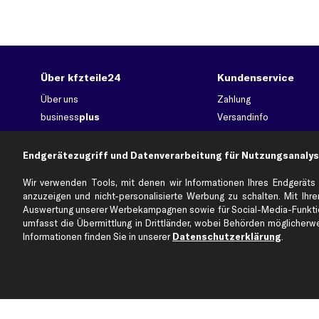
Über kfzteile24
Kundenservice
Über uns
Zahlung
business
plus
Versandinfo
Corporate Webseite
Retoure & Gewährleistu
Partnerprogramm
Austauschartikel
Endgerätezugriff und Datenverarbeitung für Nutzungsanalys
Werkstätten/Filialen
Häufige Fragen
Wir verwenden Tools, mit denen wir Informationen Ihres Endgeräts 
Karriere
Automagazin
anzuzeigen und nicht-personalisierte Werbung zu schalten. Mit Ihrer
Bewertungen
Unsere Marken
Auswertung unserer Werbekampagnen sowie für Social-Media-Funktion
umfasst die Übermittlung in Drittländer, wobei Behörden möglicherwei
Unsere App
Beliebte Autos
Informationen finden Sie in unserer
Datenschutzerklärung
.
Gutscheine
Jetzt APP Downloaden