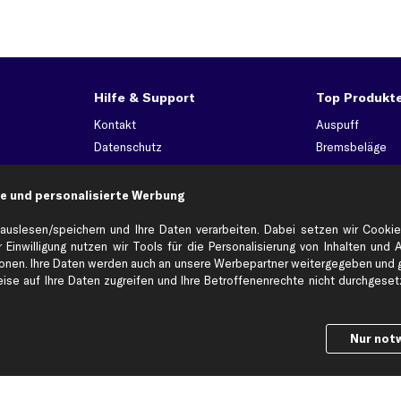
Hilfe & Support
Top Produkt
Kontakt
Auspuff
Datenschutz
Bremsbeläge
ng
AGB
Bremssattel
Impressum
Bremsscheiben
e und personalisierte Werbung
Whistleblowersystem
Lichtmaschine
auslesen/speichern und Ihre Daten verarbeiten. Dabei setzen wir Cookie
Dateneinstellungen
Luftfilter
 Einwilligung nutzen wir Tools für die Personalisierung von Inhalten und 
Widerrufsbelehrung
Ölfilter
en. Ihre Daten werden auch an unsere Werbepartner weitergegeben und ge
se auf Ihre Daten zugreifen und Ihre Betroffenenrechte nicht durchgesetzt
Querlenker
Stoßdämpfer
Scheibenwisch
Nur not