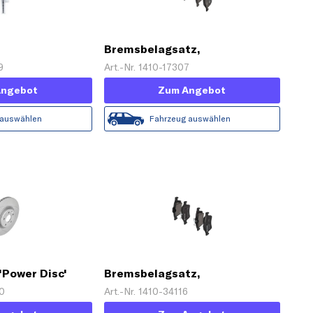
Bremsbelagsatz,
Scheibenbremse 'ATE Ceramic'
9
Art.-Nr. 1410-17307
Angebot
Zum Angebot
 auswählen
Fahrzeug auswählen
'Power Disc'
Bremsbelagsatz,
Scheibenbremse
60
Art.-Nr. 1410-34116