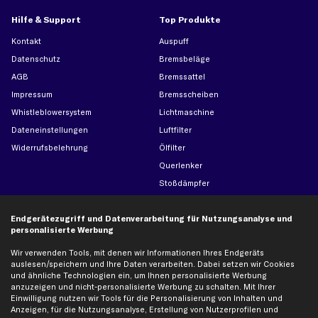
Hilfe & Support
Top Produkte
Kontakt
Auspuff
Datenschutz
Bremsbeläge
AGB
Bremssattel
Impressum
Bremsscheiben
Whistleblowersystem
Lichtmaschine
Dateneinstellungen
Luftfilter
Widerrufsbelehrung
Ölfilter
Querlenker
Stoßdämpfer
Scheibenwischer
Endgerätezugriff und Datenverarbeitung für Nutzungsanalyse und
personalisierte Werbung
Top Automarken
Wir verwenden Tools, mit denen wir Informationen Ihres Endgeräts
Audi Ersatzteile
auslesen/speichern und Ihre Daten verarbeiten. Dabei setzen wir Cookies
und ähnliche Technologien ein, um Ihnen personalisierte Werbung
BMW Ersatzteile
anzuzeigen und nicht-personalisierte Werbung zu schalten. Mit Ihrer
Ford Ersatzteile
Einwilligung nutzen wir Tools für die Personalisierung von Inhalten und
Anzeigen, für die Nutzungsanalyse, Erstellung von Nutzerprofilen und
Mercedes-Benz Ersatzteile