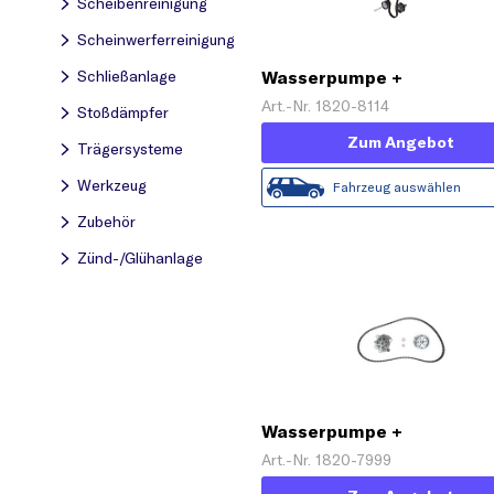
Scheibenreinigung
Scheinwerferreinigung
Schließanlage
Wasserpumpe +
Zahnriemensatz
Art.-Nr. 1820-8114
Stoßdämpfer
Zum Angebot
Trägersysteme
Werkzeug
Fahrzeug auswählen
Zubehör
Zünd-/Glühanlage
Wasserpumpe +
Zahnriemensatz
Art.-Nr. 1820-7999