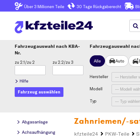
Über 3
Millionen Teile
30 Tage
Rückgaberecht
Bl
Fahrzeugauswahl
KBA-
Fahrzeugauswahl nach
Nr.
Alle
Auto
zu 2.1/zu 2
zu 2.2/zu 3
Hersteller
Hilfe
Modell
Fahrzeug auswählen
Typ
Zahnriemen/-sa
Abgasanlage
Achsaufhängung
kfzteile24
PKW-Teile
S