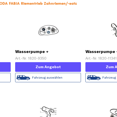
KODA FABIA Riementrieb Zahnriemen/-satz
Wasserpumpe +
Wasserpumpe 
Zahnriemensatz
Zahnriemensat
Art.-Nr. 1820-9350
Art.-Nr. 1820-11341
Zum Angebot
Zum 
Fahrzeug auswählen
Fahrzeug