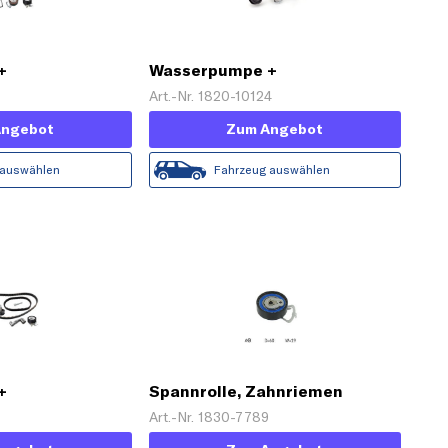
+
Wasserpumpe +
tz
Zahnriemensatz 'PowerGrip®'
3
Art.-Nr. 1820-10124
Angebot
Zum Angebot
 auswählen
Fahrzeug auswählen
+
Spannrolle, Zahnriemen
tz
Art.-Nr. 1830-7789