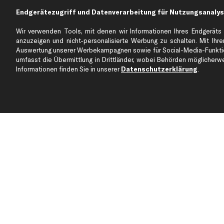
Endgerätezugriff und Datenverarbeitung für Nutzungsanalys
Über kfzteile24
Kundenservice
Wir verwenden Tools, mit denen wir Informationen Ihres Endgeräts 
Über uns
Zahlung
anzuzeigen und nicht-personalisierte Werbung zu schalten. Mit Ihrer
business
plus
Versandinfo
Auswertung unserer Werbekampagnen sowie für Social-Media-Funktion
umfasst die Übermittlung in Drittländer, wobei Behörden möglicherwei
Corporate Webseite
Retoure & Gewährleistu
Informationen finden Sie in unserer
Datenschutzerklärung
.
Partnerprogramm
Austauschartikel
Werkstätten/Filialen
Häufige Fragen
Karriere
Automagazin
Bewertungen
Unsere Marken
Unsere App
Beliebte Autos
Gutscheine
Jetzt APP Downloaden