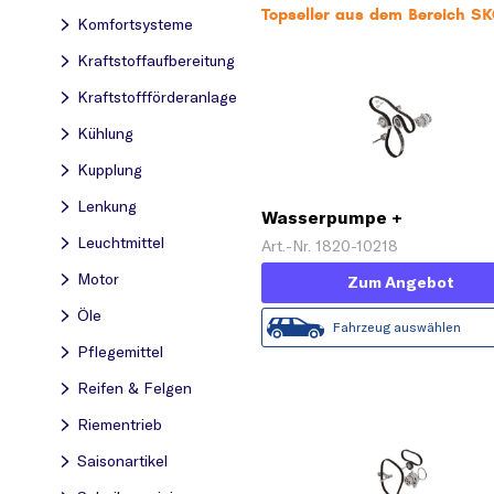
Topseller aus dem Bereich S
Komfortsysteme
Kraftstoff­aufbereitung
Kraftstoff­förderanlage
Kühlung
Kupplung
Lenkung
Wasserpumpe +
Zahnriemensatz
Leuchtmittel
Art.-Nr. 1820-10218
Motor
Zum Angebot
Öle
Fahrzeug auswählen
Pflegemittel
Reifen & Felgen
Riementrieb
Saisonartikel