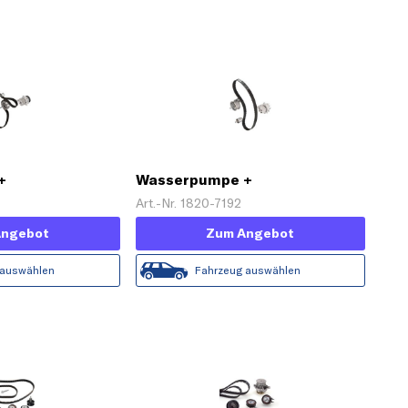
+
Wasserpumpe +
z 'PowerGrip®'
Zahnriemensatz
Art.-Nr. 1820-7192
Angebot
Zum Angebot
 auswählen
Fahrzeug auswählen