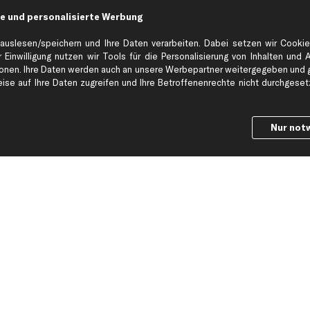
e und personalisierte Werbung
Hilfe & Support
Top Produkt
auslesen/speichern und Ihre Daten verarbeiten. Dabei setzen wir Cookie
Kontakt
Auspuff
 Einwilligung nutzen wir Tools für die Personalisierung von Inhalten und 
Datenschutz
Bremsbeläge
en. Ihre Daten werden auch an unsere Werbepartner weitergegeben und ge
se auf Ihre Daten zugreifen und Ihre Betroffenenrechte nicht durchgesetzt
ng
AGB
Bremssattel
Impressum
Bremsscheiben
Whistleblowersystem
Lichtmaschine
Nur not
Dateneinstellungen
Luftfilter
Widerrufsbelehrung
Ölfilter
Querlenker
Stoßdämpfer
Scheibenwisch