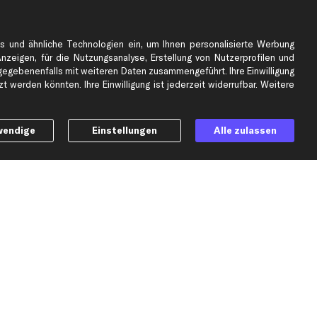
e
Top Automarken
s und ähnliche Technologien ein, um Ihnen personalisierte Werbung
Audi Ersatzteile
Anzeigen, für die Nutzungsanalyse, Erstellung von Nutzerprofilen und
BMW Ersatzteile
gebenenfalls mit weiteren Daten zusammengeführt. Ihre Einwilligung
 werden könnten. Ihre Einwilligung ist jederzeit widerrufbar. Weitere
Ford Ersatzteile
Mercedes-Benz Ersatzteile
Opel Ersatzteile
wendige
Einstellungen
Alle zulassen
Peugeot Ersatzteile
Renault Ersatzteile
Seat Ersatzteile
Skoda Ersatzteile
er
VW Ersatzteile
Social Media