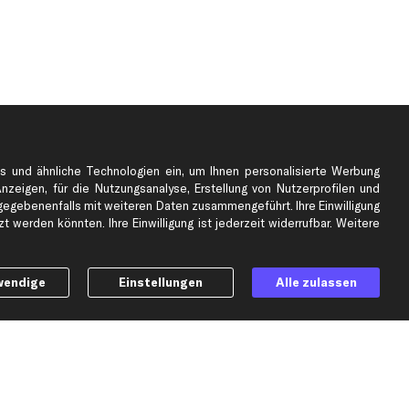
s und ähnliche Technologien ein, um Ihnen personalisierte Werbung
Anzeigen, für die Nutzungsanalyse, Erstellung von Nutzerprofilen und
gebenenfalls mit weiteren Daten zusammengeführt. Ihre Einwilligung
e
Top Automarken
 werden könnten. Ihre Einwilligung ist jederzeit widerrufbar. Weitere
Audi Ersatzteile
BMW Ersatzteile
wendige
Einstellungen
Alle zulassen
Ford Ersatzteile
Mercedes-Benz Ersatzteile
Opel Ersatzteile
Peugeot Ersatzteile
Renault Ersatzteile
Seat Ersatzteile