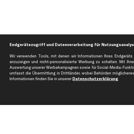
Endgerätezugriff und Datenverarbeitung für Nutzungsanalys
Wir verwenden Tools, mit denen wir Informationen Ihres Endgeräts 
anzuzeigen und nicht-personalisierte Werbung zu schalten. Mit Ihrer
Auswertung unserer Werbekampagnen sowie für Social-Media-Funktion
Über kfzteile24
Kundenservice
umfasst die Übermittlung in Drittländer, wobei Behörden möglicherwei
Über uns
Zahlung
Informationen finden Sie in unserer
Datenschutzerklärung
.
business
plus
Versandinfo
Corporate Webseite
Retoure & Gewährleistu
Partnerprogramm
Austauschartikel
Werkstätten/Filialen
Häufige Fragen
Karriere
Automagazin
Bewertungen
Unsere Marken
Unsere App
Beliebte Autos