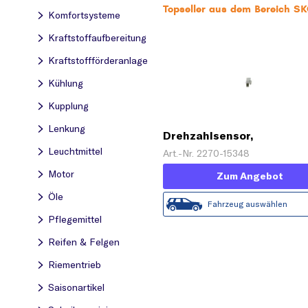
Topseller aus dem Bereich SK
Komfortsysteme
Kraftstoff­aufbereitung
Kraftstoff­förderanlage
Kühlung
Kupplung
Lenkung
Drehzahlsensor,
Motormanagement
Leuchtmittel
Art.-Nr. 2270-15348
Motor
Zum Angebot
Öle
Fahrzeug auswählen
Pflegemittel
Reifen & Felgen
Riementrieb
Saisonartikel