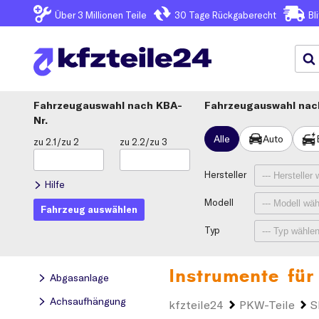
Über 3
Millionen Teile
30 Tage
Rückgaberecht
Bl
Fahrzeugauswahl
KBA-
Fahrzeugauswahl nach
Nr.
Alle
Auto
zu 2.1/zu 2
zu 2.2/zu 3
Hersteller
Hilfe
Modell
Fahrzeug auswählen
Typ
Instrumente für
Abgasanlage
Achsaufhängung
kfzteile24
PKW-Teile
S