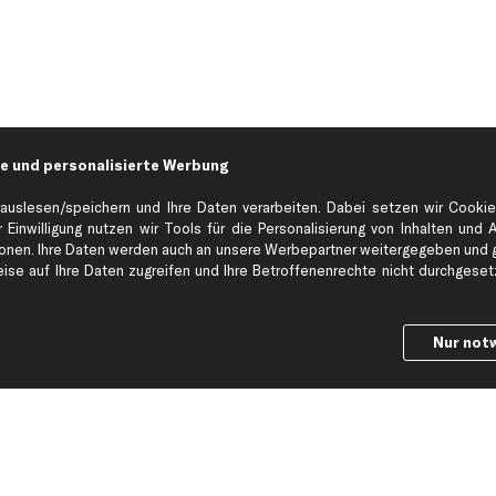
e und personalisierte Werbung
auslesen/speichern und Ihre Daten verarbeiten. Dabei setzen wir Cookie
 Einwilligung nutzen wir Tools für die Personalisierung von Inhalten und 
en. Ihre Daten werden auch an unsere Werbepartner weitergegeben und ge
Hilfe & Support
Top Produkt
se auf Ihre Daten zugreifen und Ihre Betroffenenrechte nicht durchgesetzt
Kontakt
Auspuff
Datenschutz
Bremsbeläge
Nur not
ng
AGB
Bremssattel
Impressum
Bremsscheiben
Whistleblowersystem
Lichtmaschine
Dateneinstellungen
Luftfilter
Widerrufsbelehrung
Ölfilter
Querlenker