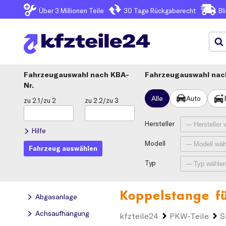
Über 3
Millionen Teile
30 Tage
Rückgaberecht
Bl
Fahrzeugauswahl
KBA-
Fahrzeugauswahl nach
Nr.
Alle
Auto
zu 2.1/zu 2
zu 2.2/zu 3
Hersteller
Hilfe
Modell
Fahrzeug auswählen
Typ
Koppelstange f
Abgasanlage
Achsaufhängung
kfzteile24
PKW-Teile
S