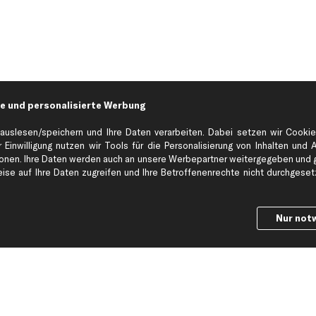
e und personalisierte Werbung
auslesen/speichern und Ihre Daten verarbeiten. Dabei setzen wir Cookie
 Einwilligung nutzen wir Tools für die Personalisierung von Inhalten und 
en. Ihre Daten werden auch an unsere Werbepartner weitergegeben und ge
Hilfe & Support
Top Produkt
se auf Ihre Daten zugreifen und Ihre Betroffenenrechte nicht durchgesetzt
Kontakt
Auspuff
Datenschutz
Bremsbeläge
Nur not
ng
AGB
Bremssattel
Impressum
Bremsscheiben
Whistleblowersystem
Lichtmaschine
Dateneinstellungen
Luftfilter
Widerrufsbelehrung
Ölfilter
Querlenker