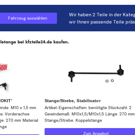
Wir haben 2 Teile in der Kate
Fahrzeug auswählen
wir Ihnen passende Teile prä
tange bei kfzteile24.de kaufen.
ROKIT'
Stange/Strebe, Stabilisator
inde: M10 x 1,5 mm
Artikel-Eigenschaften: benötigte Stückzahl: 2
te: Vorderachse
Gewindemaß: M10x1,5/M10x1,5 Länge: 270 mm
ge: 270 mm Material:
Stange/Strebe: Koppelstange
ange
Zum Angebot