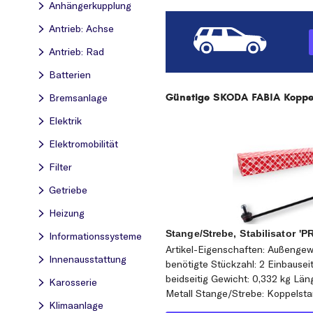
Anhängerkupplung
Antrieb: Achse
Antrieb: Rad
Batterien
Günstige SKODA FABIA Koppels
Bremsanlage
Elektrik
Elektromobilität
Filter
Getriebe
Heizung
Stange/Strebe, Stabilisator 'P
Informationssysteme
Artikel-Eigenschaften: Außengew
Innenausstattung
benötigte Stückzahl: 2 Einbausei
beidseitig Gewicht: 0,332 kg Län
Karosserie
Metall Stange/Strebe: Koppelst
Klimaanlage