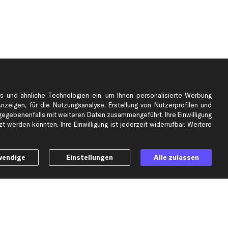
s und ähnliche Technologien ein, um Ihnen personalisierte Werbung
Anzeigen, für die Nutzungsanalyse, Erstellung von Nutzerprofilen und
gebenenfalls mit weiteren Daten zusammengeführt. Ihre Einwilligung
e
Top Automarken
 werden könnten. Ihre Einwilligung ist jederzeit widerrufbar. Weitere
Audi Ersatzteile
BMW Ersatzteile
wendige
Einstellungen
Alle zulassen
Ford Ersatzteile
Mercedes-Benz Ersatzteile
Opel Ersatzteile
Peugeot Ersatzteile
Renault Ersatzteile
Seat Ersatzteile