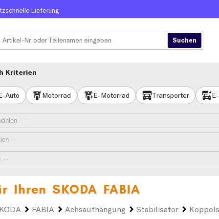
itzschnelle Lieferung
 Kriterien
E-Auto
Motorrad
E-Motorrad
Transporter
E-
ür Ihren
SKODA FABIA
KODA
FABIA
Achsaufhängung
Stabilisator
Koppels