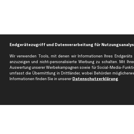
Endgerätezugriff und Datenverarbeitung für Nutzungsanalys
Wir verwenden Tools, mit denen wir Informationen Ihres Endgeräts 
anzuzeigen und nicht-personalisierte Werbung zu schalten. Mit Ihrer
Auswertung unserer Werbekampagnen sowie für Social-Media-Funktion
Über kfzteile24
Kundenservice
umfasst die Übermittlung in Drittländer, wobei Behörden möglicherwei
Über uns
Zahlung
Informationen finden Sie in unserer
Datenschutzerklärung
.
business
plus
Versandinfo
Corporate Webseite
Retoure & Gewährleistu
Partnerprogramm
Austauschartikel
Werkstätten/Filialen
Häufige Fragen
Karriere
Automagazin
Bewertungen
Unsere Marken
Unsere App
Beliebte Autos