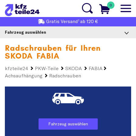
0
1
Gratis
Versand
ab 120 €
Fahrzeug auswählen
Radschrauben für Ihren
SKODA FABIA
kfzteile24
PKW-Teile
SKODA
FABIA
Achsaufhängung
Radschrauben
Fahrzeug auswählen