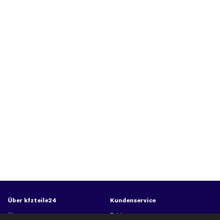
Über kfzteile24
Kundenservice
Über uns
Zahlung