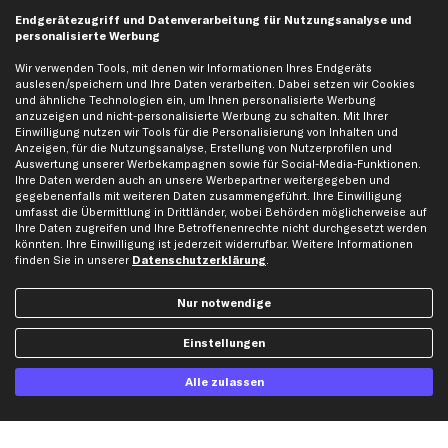
business
plus
Versandinfo
Endgerätezugriff und Datenverarbeitung für Nutzungsanalyse und
personalisierte Werbung
Corporate Webseite
Retoure & Gewährleistung
Partnerprogramm
Austauschartikel
Wir verwenden Tools, mit denen wir Informationen Ihres Endgeräts
auslesen/speichern und Ihre Daten verarbeiten. Dabei setzen wir Cookies
Werkstätten/Filialen
Häufige Fragen
und ähnliche Technologien ein, um Ihnen personalisierte Werbung
Karriere
Automagazin
anzuzeigen und nicht-personalisierte Werbung zu schalten. Mit Ihrer
Einwilligung nutzen wir Tools für die Personalisierung von Inhalten und
Bewertungen
Unsere Marken
Anzeigen, für die Nutzungsanalyse, Erstellung von Nutzerprofilen und
Auswertung unserer Werbekampagnen sowie für Social-Media-Funktionen.
Unsere App
Beliebte Autos
Ihre Daten werden auch an unsere Werbepartner weitergegeben und
Gutscheine
gegebenenfalls mit weiteren Daten zusammengeführt. Ihre Einwilligung
umfasst die Übermittlung in Drittländer, wobei Behörden möglicherweise auf
Ihre Daten zugreifen und Ihre Betroffenenrechte nicht durchgesetzt werden
könnten. Ihre Einwilligung ist jederzeit widerrufbar. Weitere Informationen
Hilfe & Support
Top Produkte
finden Sie in unserer
Datenschutzerklärung
.
Kontakt
Auspuff
Datenschutz
Bremsbeläge
Nur notwendige
AGB
Bremssattel
Einstellungen
Impressum
Bremsscheiben
Whistleblowersystem
Lichtmaschine
Alle zulassen
Dateneinstellungen
Luftfilter
Widerrufsbelehrung
Ölfilter