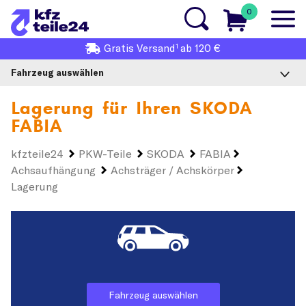
0
1
Gratis
Versand
ab 120 €
Fahrzeug auswählen
Lagerung für Ihren
SKODA
FABIA
kfzteile24
PKW-Teile
SKODA
FABIA
Achsaufhängung
Achsträger / Achskörper
Lagerung
Fahrzeug auswählen