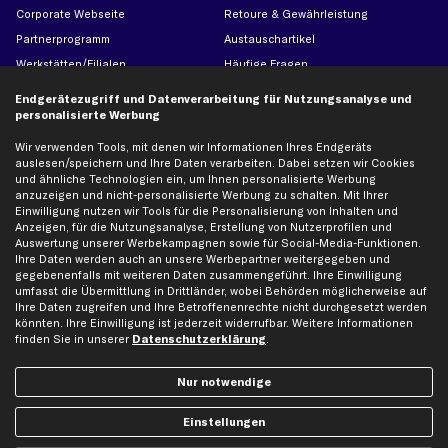
Corporate Webseite
Retoure & Gewährleistung
Partnerprogramm
Austauschartikel
Werkstätten/Filialen
Häufige Fragen
Karriere
Automagazin
Endgerätezugriff und Datenverarbeitung für Nutzungsanalyse und
Bewertungen
Unsere Marken
personalisierte Werbung
Unsere App
Beliebte Autos
Wir verwenden Tools, mit denen wir Informationen Ihres Endgeräts
auslesen/speichern und Ihre Daten verarbeiten. Dabei setzen wir Cookies
Gutscheine
und ähnliche Technologien ein, um Ihnen personalisierte Werbung
anzuzeigen und nicht-personalisierte Werbung zu schalten. Mit Ihrer
Einwilligung nutzen wir Tools für die Personalisierung von Inhalten und
Hilfe & Support
Top Produkte
Anzeigen, für die Nutzungsanalyse, Erstellung von Nutzerprofilen und
Auswertung unserer Werbekampagnen sowie für Social-Media-Funktionen.
Kontakt
Auspuff
Ihre Daten werden auch an unsere Werbepartner weitergegeben und
Datenschutz
Bremsbeläge
gegebenenfalls mit weiteren Daten zusammengeführt. Ihre Einwilligung
umfasst die Übermittlung in Drittländer, wobei Behörden möglicherweise auf
AGB
Bremssattel
Ihre Daten zugreifen und Ihre Betroffenenrechte nicht durchgesetzt werden
könnten. Ihre Einwilligung ist jederzeit widerrufbar. Weitere Informationen
Impressum
Bremsscheiben
finden Sie in unserer
Datenschutzerklärung
.
Whistleblowersystem
Lichtmaschine
Dateneinstellungen
Luftfilter
Nur notwendige
Widerrufsbelehrung
Ölfilter
Einstellungen
Querlenker