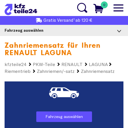
0
1
Gratis
Versand
ab 120 €
Fahrzeug auswählen
Zahnriemensatz für Ihren
RENAULT LAGUNA
kfzteile24
PKW-Teile
RENAULT
LAGUNA
Riementrieb
Zahnriemen/-satz
Zahnriemensatz
Fahrzeug auswählen