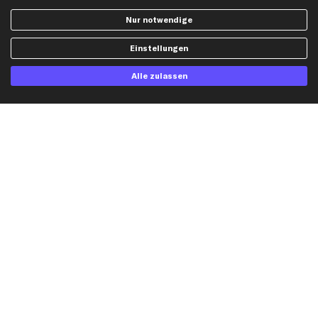
AGB
Bremssattel
Nur notwendige
Impressum
Bremsscheiben
Whistleblowersystem
Lichtmaschine
Einstellungen
Dateneinstellungen
Luftfilter
Alle zulassen
Widerrufsbelehrung
Ölfilter
Querlenker
Stoßdämpfer
Scheibenwischer
Top Automarken
Audi Ersatzteile
BMW Ersatzteile
Ford Ersatzteile
Mercedes-Benz Ersatzteile
Opel Ersatzteile
Peugeot Ersatzteile
Renault Ersatzteile