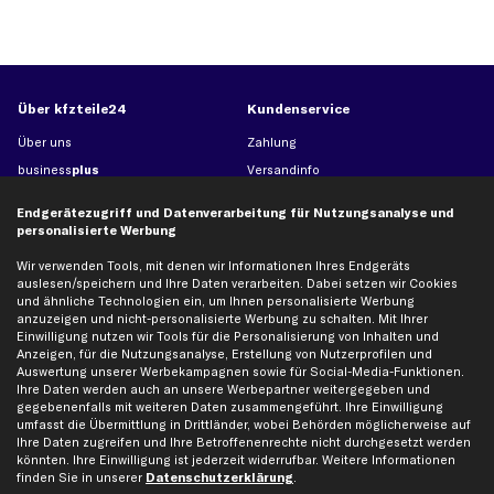
Über kfzteile24
Kundenservice
Über uns
Zahlung
business
plus
Versandinfo
Corporate Webseite
Retoure & Gewährleistung
Endgerätezugriff und Datenverarbeitung für Nutzungsanalyse und
Partnerprogramm
Austauschartikel
personalisierte Werbung
Werkstätten/Filialen
Häufige Fragen
Wir verwenden Tools, mit denen wir Informationen Ihres Endgeräts
Karriere
Automagazin
auslesen/speichern und Ihre Daten verarbeiten. Dabei setzen wir Cookies
und ähnliche Technologien ein, um Ihnen personalisierte Werbung
Bewertungen
Unsere Marken
anzuzeigen und nicht-personalisierte Werbung zu schalten. Mit Ihrer
Unsere App
Beliebte Autos
Einwilligung nutzen wir Tools für die Personalisierung von Inhalten und
Anzeigen, für die Nutzungsanalyse, Erstellung von Nutzerprofilen und
Gutscheine
Auswertung unserer Werbekampagnen sowie für Social-Media-Funktionen.
Ihre Daten werden auch an unsere Werbepartner weitergegeben und
gegebenenfalls mit weiteren Daten zusammengeführt. Ihre Einwilligung
Hilfe & Support
Top Produkte
umfasst die Übermittlung in Drittländer, wobei Behörden möglicherweise auf
Ihre Daten zugreifen und Ihre Betroffenenrechte nicht durchgesetzt werden
Kontakt
Auspuff
könnten. Ihre Einwilligung ist jederzeit widerrufbar. Weitere Informationen
finden Sie in unserer
Datenschutzerklärung
.
Datenschutz
Bremsbeläge