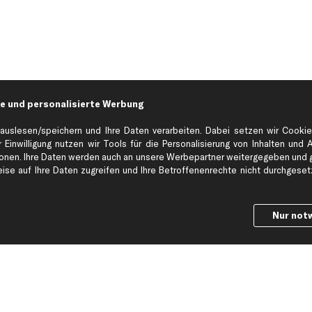
e und personalisierte Werbung
auslesen/speichern und Ihre Daten verarbeiten. Dabei setzen wir Cookie
 Einwilligung nutzen wir Tools für die Personalisierung von Inhalten und 
en. Ihre Daten werden auch an unsere Werbepartner weitergegeben und ge
Hilfe & Support
Top Produkt
se auf Ihre Daten zugreifen und Ihre Betroffenenrechte nicht durchgesetzt
Kontakt
Auspuff
Datenschutz
Bremsbeläge
Nur not
ng
AGB
Bremssattel
Impressum
Bremsscheiben
Whistleblowersystem
Lichtmaschine
Dateneinstellungen
Luftfilter
Widerrufsbelehrung
Ölfilter
Querlenker