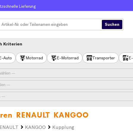
itzschnelle Lieferung
 Kriterien
E-Auto
Motorrad
E-Motorrad
Transporter
E-
hren
RENAULT KANGOO
ENAULT
KANGOO
Kupplung