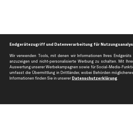
Endgerätezugriff und Datenverarbeitung für Nutzungsanalys
Wir verwenden Tools, mit denen wir Informationen Ihres Endgeräts 
anzuzeigen und nicht-personalisierte Werbung zu schalten. Mit Ihrer
Auswertung unserer Werbekampagnen sowie für Social-Media-Funktion
Über kfzteile24
Kundenservice
umfasst die Übermittlung in Drittländer, wobei Behörden möglicherwei
Über uns
Zahlung
Informationen finden Sie in unserer
Datenschutzerklärung
.
business
plus
Versandinfo
Corporate Webseite
Retoure & Gewährleistu
Partnerprogramm
Austauschartikel
Werkstätten/Filialen
Häufige Fragen
Karriere
Automagazin
Bewertungen
Unsere Marken
Unsere App
Beliebte Autos