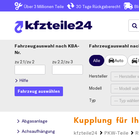
Über 3
Millionen Teile
30 Tage
Rückgaberecht
Bl
Fahrzeugauswahl
KBA-
Fahrzeugauswahl nach
Nr.
Alle
Auto
zu 2.1/zu 2
zu 2.2/zu 3
Hersteller
Hilfe
Modell
Fahrzeug auswählen
Typ
Kupplung für I
Abgasanlage
Achsaufhängung
kfzteile24
PKW-Teile
R