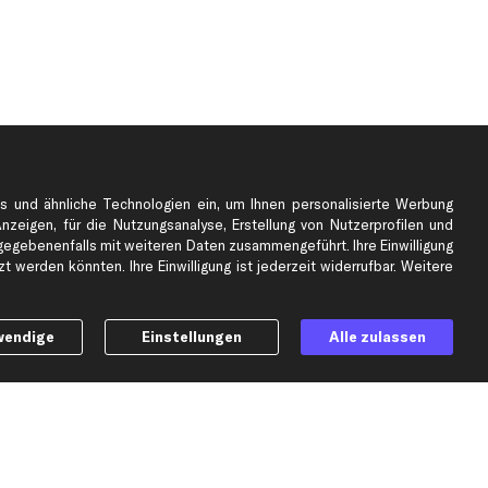
s und ähnliche Technologien ein, um Ihnen personalisierte Werbung
Anzeigen, für die Nutzungsanalyse, Erstellung von Nutzerprofilen und
gebenenfalls mit weiteren Daten zusammengeführt. Ihre Einwilligung
e
Top Automarken
 werden könnten. Ihre Einwilligung ist jederzeit widerrufbar. Weitere
Audi Ersatzteile
BMW Ersatzteile
wendige
Einstellungen
Alle zulassen
Ford Ersatzteile
Mercedes-Benz Ersatzteile
Opel Ersatzteile
Peugeot Ersatzteile
Renault Ersatzteile
Seat Ersatzteile