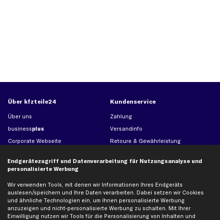
Über kfzteile24
Kundenservice
Über uns
Zahlung
business
plus
Versandinfo
Corporate Webseite
Retoure & Gewährleistung
Partnerprogramm
Austauschartikel
Endgerätezugriff und Datenverarbeitung für Nutzungsanalyse und
Werkstätten/Filialen
Häufige Fragen
personalisierte Werbung
Karriere
Automagazin
Wir verwenden Tools, mit denen wir Informationen Ihres Endgeräts
Bewertungen
Unsere Marken
auslesen/speichern und Ihre Daten verarbeiten. Dabei setzen wir Cookies
und ähnliche Technologien ein, um Ihnen personalisierte Werbung
Unsere App
Beliebte Autos
anzuzeigen und nicht-personalisierte Werbung zu schalten. Mit Ihrer
Gutscheine
Einwilligung nutzen wir Tools für die Personalisierung von Inhalten und