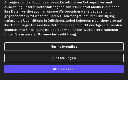
Anzeigen, für die Nutzungsanalyse, Erstellung von Nutzerprofilen und
Auswertung unserer Werbekampagnen sowie für Social-Media-Funktionen.
Ihre Daten werden auch an unsere Werbepartner weitergegeben und
Hilfe & Support
Top Produkte
gegebenenfalls mit weiteren Daten zusammengeführt. Ihre Einwilligung
umfasst die Übermittlung in Drittländer, wobei Behörden möglicherweise auf
Kontakt
Auspuff
Ihre Daten zugreifen und Ihre Betroffenenrechte nicht durchgesetzt werden
Datenschutz
Bremsbeläge
könnten. Ihre Einwilligung ist jederzeit widerrufbar. Weitere Informationen
finden Sie in unserer
Datenschutzerklärung
.
AGB
Bremssattel
Impressum
Bremsscheiben
Nur notwendige
Whistleblowersystem
Lichtmaschine
Dateneinstellungen
Luftfilter
Einstellungen
Widerrufsbelehrung
Ölfilter
Alle zulassen
Querlenker
Stoßdämpfer
Scheibenwischer
Top Automarken
Audi Ersatzteile
BMW Ersatzteile
Ford Ersatzteile