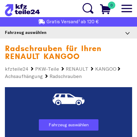
0
1
Gratis
Versand
ab 120 €
Fahrzeug auswählen
Radschrauben für Ihren
RENAULT KANGOO
kfzteile24
PKW-Teile
RENAULT
KANGOO
Achsaufhängung
Radschrauben
Fahrzeug auswählen