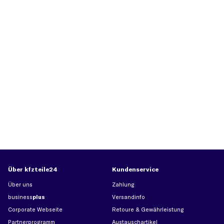
Über kfzteile24
Kundenservice
Über uns
Zahlung
business
plus
Versandinfo
Corporate Webseite
Retoure & Gewährleistung
Partnerprogramm
Austauschartikel