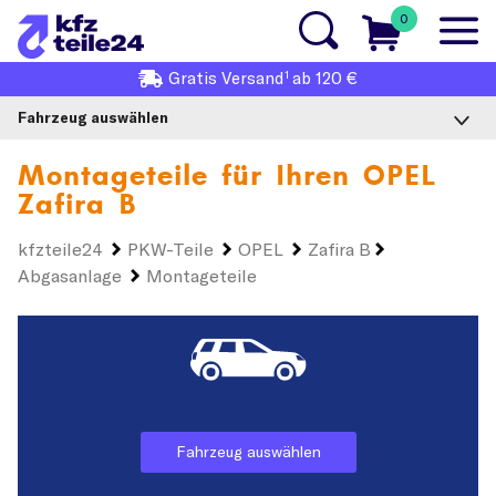
0
1
Gratis
Versand
ab 120 €
Fahrzeug auswählen
Montageteile für Ihren
OPEL
Zafira B
kfzteile24
PKW-Teile
OPEL
Zafira B
Abgasanlage
Montageteile
Fahrzeug auswählen