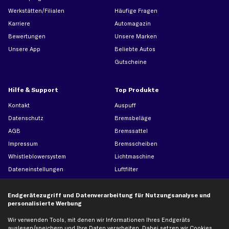
Werkstätten/Filialen
Häufige Fragen
Karriere
Automagazin
Bewertungen
Unsere Marken
Unsere App
Beliebte Autos
Gutscheine
Hilfe & Support
Top Produkte
Kontakt
Auspuff
Datenschutz
Bremsbeläge
AGB
Bremssattel
Impressum
Bremsscheiben
Whistleblowersystem
Lichtmaschine
Dateneinstellungen
Luftfilter
Widerrufsbelehrung
Ölfilter
Querlenker
Endgerätezugriff und Datenverarbeitung für Nutzungsanalyse und
personalisierte Werbung
Stoßdämpfer
Wir verwenden Tools, mit denen wir Informationen Ihres Endgeräts
Scheibenwischer
auslesen/speichern und Ihre Daten verarbeiten. Dabei setzen wir Cookies