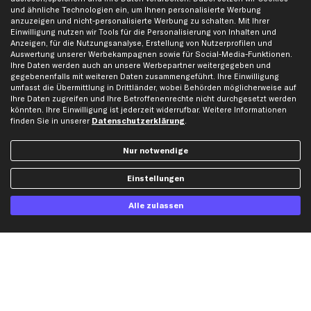
und ähnliche Technologien ein, um Ihnen personalisierte Werbung
anzuzeigen und nicht-personalisierte Werbung zu schalten. Mit Ihrer
Top Automarken
Einwilligung nutzen wir Tools für die Personalisierung von Inhalten und
Anzeigen, für die Nutzungsanalyse, Erstellung von Nutzerprofilen und
Audi Ersatzteile
Auswertung unserer Werbekampagnen sowie für Social-Media-Funktionen.
BMW Ersatzteile
Ihre Daten werden auch an unsere Werbepartner weitergegeben und
gegebenenfalls mit weiteren Daten zusammengeführt. Ihre Einwilligung
Ford Ersatzteile
umfasst die Übermittlung in Drittländer, wobei Behörden möglicherweise auf
Ihre Daten zugreifen und Ihre Betroffenenrechte nicht durchgesetzt werden
Mercedes-Benz Ersatzteile
könnten. Ihre Einwilligung ist jederzeit widerrufbar. Weitere Informationen
Opel Ersatzteile
finden Sie in unserer
Datenschutzerklärung
.
Peugeot Ersatzteile
Nur notwendige
Renault Ersatzteile
Seat Ersatzteile
Einstellungen
Skoda Ersatzteile
VW Ersatzteile
Alle zulassen
Social Media
Jetzt APP Downloaden