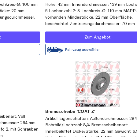
Lochkreis-Ø: 100 mm
Höhe: 42 mm Innendurchmesser: 139 mm Locha
icke: 20 mm
5 Lochanzahl 2: 8 Lochkreis-Ø: 110 mm MAPP
rungsdurchmesser:
vorhanden Mindestdicke: 22 mm Oberfläche:
beschichtet Zentrierungsdurchmesser: 70 mm
t
Zum Angebot
Fahrzeug auswählen
Bremsscheibe 'COAT Z'
ibenart: Voll
Artikel-Eigenschaften: Außendurchmesser: 28
chmesser: 264 mm
Bohrbild/Lochzahl: 8/4 Bremsscheibenart:
fo 2: mit Schrauben
Innenbelüftet Dicke/Stärke: 22 mm Gewicht: 6,
mm