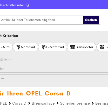
itzschnelle Lieferung
 Kriterien
E-Auto
Motorrad
E-Motorrad
Transporter
E-
ür Ihren
OPEL Corsa D
PEL
Corsa D
Bremsanlage
Scheibenbremse
Bremss