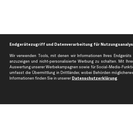
Endgerätezugriff und Datenverarbeitung für Nutzungsanalys
Wir verwenden Tools, mit denen wir Informationen Ihres Endgeräts 
anzuzeigen und nicht-personalisierte Werbung zu schalten. Mit Ihrer
Auswertung unserer Werbekampagnen sowie für Social-Media-Funktion
Über kfzteile24
Kundenservice
umfasst die Übermittlung in Drittländer, wobei Behörden möglicherwei
Über uns
Zahlung
Informationen finden Sie in unserer
Datenschutzerklärung
.
business
plus
Versandinfo
Corporate Webseite
Retoure & Gewährleistu
Partnerprogramm
Austauschartikel
Werkstätten/Filialen
Häufige Fragen
Karriere
Automagazin
Bewertungen
Unsere Marken
Unsere App
Beliebte Autos