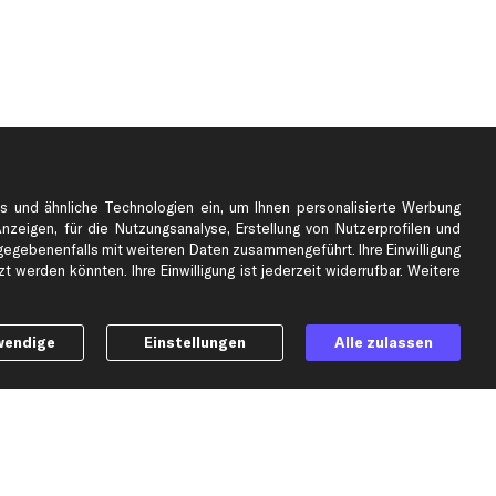
s und ähnliche Technologien ein, um Ihnen personalisierte Werbung
Anzeigen, für die Nutzungsanalyse, Erstellung von Nutzerprofilen und
gebenenfalls mit weiteren Daten zusammengeführt. Ihre Einwilligung
e
Top Automarken
 werden könnten. Ihre Einwilligung ist jederzeit widerrufbar. Weitere
Audi Ersatzteile
BMW Ersatzteile
wendige
Einstellungen
Alle zulassen
Ford Ersatzteile
Mercedes-Benz Ersatzteile
Opel Ersatzteile
Peugeot Ersatzteile
Renault Ersatzteile
Seat Ersatzteile