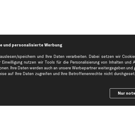
e und personalisierte Werbung
auslesen/speichern und Ihre Daten verarbeiten. Dabei setzen wir Cookie
 Einwilligung nutzen wir Tools für die Personalisierung von Inhalten und 
en. Ihre Daten werden auch an unsere Werbepartner weitergegeben und ge
Hilfe & Support
Top Produkt
se auf Ihre Daten zugreifen und Ihre Betroffenenrechte nicht durchgesetzt
Kontakt
Auspuff
Datenschutz
Bremsbeläge
Nur not
ng
AGB
Bremssattel
Impressum
Bremsscheiben
Whistleblowersystem
Lichtmaschine
Dateneinstellungen
Luftfilter
Widerrufsbelehrung
Ölfilter
Querlenker