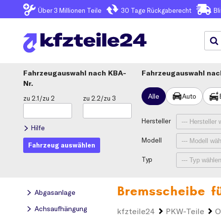
Über 3
Millionen Teile
30 Tage
Rückgaberecht
Bl
Fahrzeugauswahl
KBA-
Fahrzeugauswahl nach
Nr.
Alle
Auto
zu 2.1/zu 2
zu 2.2/zu 3
Hersteller
Hilfe
Modell
Fahrzeug auswählen
Typ
Bremsscheibe f
Abgasanlage
Achsaufhängung
kfzteile24
PKW-Teile
O