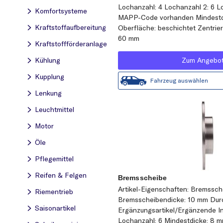
Lochanzahl: 4 Lochanzahl 2: 6 
Komfortsysteme
MAPP-Code vorhanden Mindestd
Kraftstoff­aufbereitung
Oberfläche: beschichtet Zentrie
60 mm
Kraftstoff­förderanlage
Zum Angebo
Kühlung
Kupplung
Fahrzeug auswählen
Lenkung
Leuchtmittel
Motor
Öle
Pflegemittel
Reifen & Felgen
Bremsscheibe
Artikel-Eigenschaften: Bremssche
Riementrieb
Bremsscheibendicke: 10 mm Dur
Saisonartikel
Ergänzungsartikel/Ergänzende In
Lochanzahl: 6 Mindestdicke: 8 