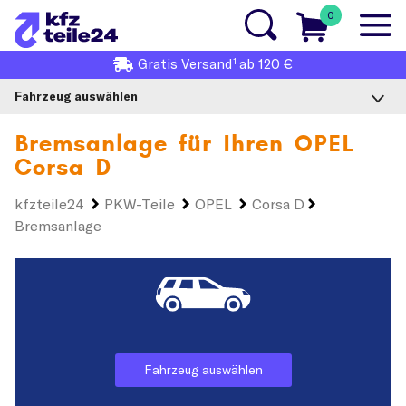
0
1
Gratis
Versand
ab 120 €
Fahrzeug auswählen
Bremsanlage für Ihren
OPEL
Corsa D
kfzteile24
PKW-Teile
OPEL
Corsa D
Bremsanlage
Fahrzeug auswählen