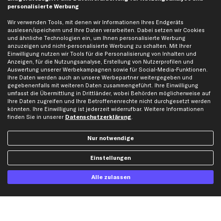
Rechnung
Lastschrift
personalisierte Werbung
Wir verwenden Tools, mit denen wir Informationen Ihres Endgeräts
Vorkasse
auslesen/speichern und Ihre Daten verarbeiten. Dabei setzen wir Cookies
und ähnliche Technologien ein, um Ihnen personalisierte Werbung
anzuzeigen und nicht-personalisierte Werbung zu schalten. Mit Ihrer
Versand
Einwilligung nutzen wir Tools für die Personalisierung von Inhalten und
Anzeigen, für die Nutzungsanalyse, Erstellung von Nutzerprofilen und
Auswertung unserer Werbekampagnen sowie für Social-Media-Funktionen.
Ihre Daten werden auch an unsere Werbepartner weitergegeben und
gegebenenfalls mit weiteren Daten zusammengeführt. Ihre Einwilligung
umfasst die Übermittlung in Drittländer, wobei Behörden möglicherweise auf
Ihre Daten zugreifen und Ihre Betroffenenrechte nicht durchgesetzt werden
könnten. Ihre Einwilligung ist jederzeit widerrufbar. Weitere Informationen
Artikel, Teile, Original und Bestell-Nr. dienen nur zu Vergleichszwecken und sind
finden Sie in unserer
Datenschutzerklärung
.
keine Herkunftsbezeichnungen. Die Nennung von Namen, Warenzeichen oder
Markennamen erfolgt nur zu Zwecken der Zuordnung unserer Artikel. Die Angaben
von diesen in Rechnungen an Fahrzeugbesitzer sind nicht statthaft. Die Ware bleibt
Nur notwendige
bis zur Bezahlung unser Eigentum.
Einstellungen
Die hier dargestellten Daten, insbesondere die gesamte Datenbank, dürfen nicht
vervielfältigt werden. Die Vervielfältigung und Verbreitung der Daten und der
Datenbank ohne vorherige Einwilligung von TecAlliance und/oder die Einbeziehung
Alle zulassen
Dritter in solche Aktivitäten ist streng verboten. Jegliche unautorisierte Nutzung von
Inhalten stellt eine Verletzung des Urheberrechts dar und kann rechtliche Schritte
nach sich ziehen.
Vertrag widerrufen