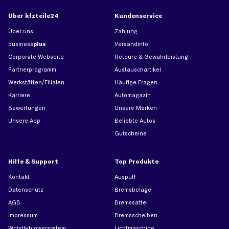
Über kfzteile24
Kundenservice
Über uns
Zahlung
business
plus
Versandinfo
Corporate Webseite
Retoure & Gewährleistung
Partnerprogramm
Austauschartikel
Werkstätten/Filialen
Häufige Fragen
Karriere
Automagazin
Bewertungen
Unsere Marken
Unsere App
Beliebte Autos
Gutscheine
Hilfe & Support
Top Produkte
Kontakt
Auspuff
Datenschutz
Bremsbeläge
AGB
Bremssattel
Impressum
Bremsscheiben
Whistleblowersystem
Lichtmaschine