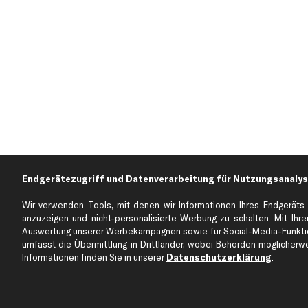
Endgerätezugriff und Datenverarbeitung für Nutzungsanalys
Wir verwenden Tools, mit denen wir Informationen Ihres Endgeräts 
anzuzeigen und nicht-personalisierte Werbung zu schalten. Mit Ihrer
Über kfzteile24
Kundenservice
Auswertung unserer Werbekampagnen sowie für Social-Media-Funktion
Über uns
Zahlung
umfasst die Übermittlung in Drittländer, wobei Behörden möglicherwei
Informationen finden Sie in unserer
Datenschutzerklärung
.
business
plus
Versandinfo
Corporate Webseite
Retoure & Gewährleistu
Partnerprogramm
Austauschartikel