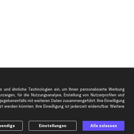
s und ähnliche Technologien ein, um Ihnen personalisierte Werbung
Anzeigen, für die Nutzungsanalyse, Erstellung von Nutzerprofilen und
e
Top Automarken
gebenenfalls mit weiteren Daten zusammengeführt. Ihre Einwilligung
Audi Ersatzteile
 werden könnten. Ihre Einwilligung ist jederzeit widerrufbar. Weitere
BMW Ersatzteile
Ford Ersatzteile
wendige
Einstellungen
Alle zulassen
Mercedes-Benz Ersatzteile