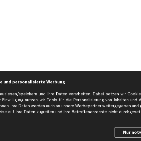
e und personalisierte Werbung
auslesen/speichern und Ihre Daten verarbeiten. Dabei setzen wir Cookie
 Einwilligung nutzen wir Tools für die Personalisierung von Inhalten und 
Hilfe & Support
Top Produkt
en. Ihre Daten werden auch an unsere Werbepartner weitergegeben und ge
Kontakt
Auspuff
se auf Ihre Daten zugreifen und Ihre Betroffenenrechte nicht durchgesetzt
Datenschutz
Bremsbeläge
ng
AGB
Bremssattel
Nur not
Impressum
Bremsscheiben