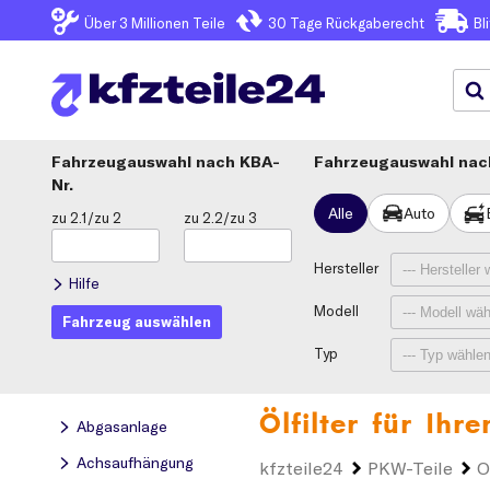
Über 3
Millionen Teile
30 Tage
Rückgaberecht
Bl
Fahrzeugauswahl
KBA-
Fahrzeugauswahl nach
Nr.
Alle
Auto
zu 2.1/zu 2
zu 2.2/zu 3
Hersteller
Hilfe
Modell
Fahrzeug auswählen
Typ
Ölfilter für Ihr
Abgasanlage
Achsaufhängung
kfzteile24
PKW-Teile
O