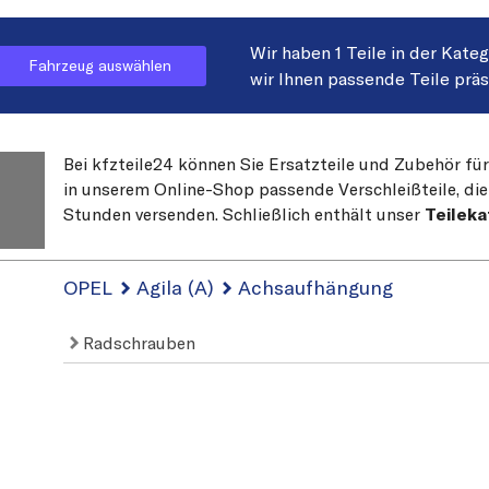
Wir haben 1 Teile in der Kate
Fahrzeug auswählen
wir Ihnen passende Teile prä
Bei kfzteile24 können Sie Ersatzteile und Zubehör für
in unserem Online-Shop passende Verschleißteile, die
Stunden versenden. Schließlich enthält unser
Teileka
OPEL
Agila (A)
Achsaufhängung
Radschrauben