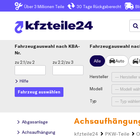
Über 3
Millionen Teile
30 Tage
Rückgaberecht
Bl
Fahrzeugauswahl
KBA-
Fahrzeugauswahl nach
Nr.
Alle
Auto
zu 2.1/zu 2
zu 2.2/zu 3
Hersteller
Hilfe
Modell
Fahrzeug auswählen
Typ
Achsaufhängun
Abgasanlage
Achsaufhängung
kfzteile24
PKW-Teile
O