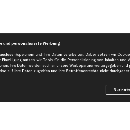
e und personalisierte Werbung
auslesen/speichern und Ihre Daten verarbeiten. Dabei setzen wir Cookie
 Einwilligung nutzen wir Tools für die Personalisierung von Inhalten und 
en. Ihre Daten werden auch an unsere Werbepartner weitergegeben und ge
Hilfe & Support
Top Produkt
se auf Ihre Daten zugreifen und Ihre Betroffenenrechte nicht durchgesetzt
Kontakt
Auspuff
Datenschutz
Bremsbeläge
Nur not
ng
AGB
Bremssattel
Impressum
Bremsscheiben
Whistleblowersystem
Lichtmaschine
Dateneinstellungen
Luftfilter
Widerrufsbelehrung
Ölfilter
Querlenker