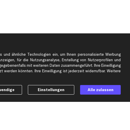
s und ähnliche Technologien ein, um Ihnen personalisierte Werbung
Anzeigen, für die Nutzungsanalyse, Erstellung von Nutzerprofilen und
gebenenfalls mit weiteren Daten zusammengeführt. Ihre Einwilligung
e
Top Automarken
 werden könnten. Ihre Einwilligung ist jederzeit widerrufbar. Weitere
Audi Ersatzteile
BMW Ersatzteile
wendige
Einstellungen
Alle zulassen
Ford Ersatzteile
Mercedes-Benz Ersatzteile
Opel Ersatzteile
Peugeot Ersatzteile
Renault Ersatzteile
Seat Ersatzteile