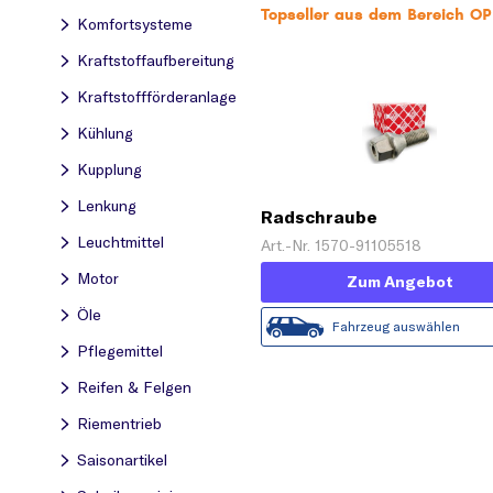
Topseller aus dem Bereich O
Komfortsysteme
Kraftstoff­aufbereitung
Kraftstoff­förderanlage
Kühlung
Kupplung
Lenkung
Radschraube
Leuchtmittel
Art.-Nr. 1570-91105518
Motor
Zum Angebot
Öle
Fahrzeug auswählen
Pflegemittel
Reifen & Felgen
Riementrieb
Saisonartikel