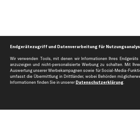
Endgerätezugriff und Datenverarbeitung für Nutzungsanalys
Wir verwenden Tools, mit denen wir Informationen Ihres Endgeräts 
anzuzeigen und nicht-personalisierte Werbung zu schalten. Mit Ihrer
Auswertung unserer Werbekampagnen sowie für Social-Media-Funktion
Über kfzteile24
Kundenservice
umfasst die Übermittlung in Drittländer, wobei Behörden möglicherwei
Über uns
Zahlung
Informationen finden Sie in unserer
Datenschutzerklärung
.
business
plus
Versandinfo
Corporate Webseite
Retoure & Gewährleistu
Partnerprogramm
Austauschartikel
Werkstätten/Filialen
Häufige Fragen
Karriere
Automagazin
Bewertungen
Unsere Marken
Unsere App
Beliebte Autos